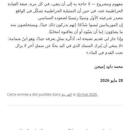
مفهوم ومشروع — لا حاجة به إلى أن ينفي، في كل مرة، صفة القيادة
الحراطينية عنه، في حين أن التمثيلية الحراطينية تشكّل في الواقع
مصدر شرعيته الأول وسببًا رئيسيًا لصعوده السياسي.
إن الموريتانيين ليسوا سُذّجًا؛ إنهم يدركون ذلك جيدًا، ويستخلصون منه
ما يشاؤون: إما أن يتبنّوه أو أن يعاقبوه انتخابيًا.
وإذا جاز لي تقديم نصيحة له، أذكّره بمثلٍ يعرفه جيدًا، وهو ابنُ شمامة:
«لا ينبغي أن يُترك السمك الذي في اليد بحثًا عن سمكٍ آخر لا يزال
تحت القدم في الماء.»
محمد داود إميجن
28 مايو 2026
.
30 mai 2026
le
العربية
Cette entrée a été publiée dans