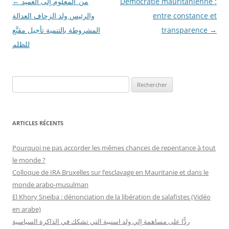
Démocratie mauritanienne :
من_المعلوم إلى العميد
Navigation
←
entre constance et
des
والرئيس ولد الزحاف العدالة
→
transparence
articles
المشروطة بالتنمية تأجيل مقنَّع
للظلم
R
e
c
h
ARTICLES RÉCENTS
e
r
Pourquoi ne pas accorder les mêmes chances de repentance à tout
c
le monde ?
h
Colloque de IRA Bruxelles sur l’esclavage en Mauritanie et dans le
e
monde arabo-musulman
r
El Khory Sneïba : dénonciation de la libération de salafistes (Vidéo
en arabe)
:
ردًّا على مساهمة إلي ولد اسنيبة التي تشكك في الذاكرة السياسية