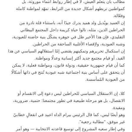
مطالب بأن يتعلم العيش، لا في إطار روابط انتماء موروثة، بل
كمواطنين تربطهم أشكال جديدة من الترابط، تمهّد لمواطنة كاملة
وفعّالة.
إن العميد بويْديل ولد هميد يدرك جيدًا أنه، باستثناء قلة نادرة من
الحراطين الذين، مثله، نالوا حياة كريمة داخل المجتمع البيظاني
التقليدي، فإن هذا الأخير ظل في جوهره يشكّل بنية حاضنة للعبودية،
وشبه العبودية، ولإقصاء الأغلبية الساحقة من الحراطين.
إن استكمال تحريرهم وتمكينهم يقتضي إمّا استقلالهم السياسي عن هذا
القيد، أو قيام مجتمع جديد أكثر إنسانية وعدلًا ومواطنة.
كما أن قيام جمهورية حقيقية، ودولة قانون، ومواطنة فعلية، لا يمكن
أن يتحقق على أساس بنية اجتماعية شبه عبودية تُنتج في ذاتها أشكالًا
من العبودية المُمأسسة.
كلا، إن الاستقلال السياسي للحراطين ليس دعوة إلى الانقسام أو
الانفصال، بل هو مرحلة طبيعية في تطور مجتمعنا: حتمية، ضرورية،
ومفيدة.
وهو أيضًا ليس، كما قال الرئيس بيرام الداه اعبيد في انفعالٍ خطابيّ
غير موفق، “مطالبة رجعية”.
وفي إطار سعيه المشروع إلى توسيع قاعدته الانتخابية — وهو أمر