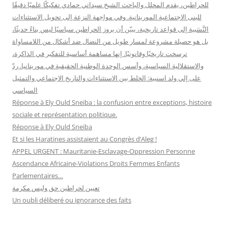
للحراطين، يقدم المحلل والباحث الشيخ سيداتي حمادي تفكيكًا علميًا دقيقًا
للبنى الاجتماعية الموريتانية. وفي مواجهة النزعة إلى تحويل الاستثناءات
النَّسَبية إلى قواعد تاريخية، يبيّن أن بروز الحراطين سياسيًا ليس بناءً حديثًا،
بل هو حصيلة مشروعة لمسار طويل من النضال ضد أشكال من اللامساواة
ترسخت تاريخيًا وقانونيًا. إنها مساهمة أساسية للتفكير في الذاكرة،
والاستقلالية السياسية، وأسس الوحدة الوطنية الحقيقية في موريتانيا. ردّ
على إلي ولد اسنيبة: الخلط بين الاستثناءات والتاريخ الاجتماعي والتمثيل
السياسي
Réponse à Ely Ould Sneiba : la confusion entre exceptions, histoire
sociale et représentation politique.
Réponse à Ely Ould Sneiba
Et si les Haratines assistaient au Congrès d’Aleg !
APPEL URGENT : Mauritanie-Esclavage-Oppression Personne
Ascendance Africaine-Violations Droits Femmes Enfants
Parlementaires…
تعيين لحراطين حق وليس مكرمة
Un oubli déliberé ou ignorance des faits