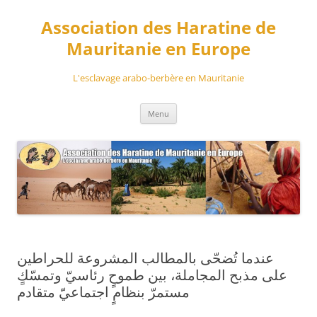
Aller
au
Association des Haratine de
contenu
Mauritanie en Europe
L'esclavage arabo-berbère en Mauritanie
Menu
عندما تُضحّى بالمطالب المشروعة للحراطين
على مذبح المجاملة، بين طموحٍ رئاسيّ وتمسّكٍ
مستمرّ بنظامٍ اجتماعيّ متقادم