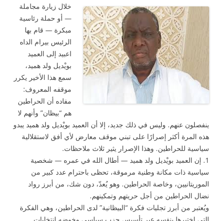
خلال زيارة مجاملة
— أو حملة رئاسية
مبكرة — قام بها
الرئيس بيرام الداه
اعبيد إلى العميد
بويْديل ولد هميد،
سمع هذا الأخير يكرر
موقفه المعروف:
مفاده أن الحراطين
هم “بيظان” وأنهم لا
ينفصلون عنهم. وليس في ذلك جديد، إلا أن العميد بويْديل ولد هميد يبدو
هذه المرة أكثر إصرارًا على تبني موقف معارض لأي أفق لاستقلالية
سياسية للحراطين. وهذا الإصرار يثير ثلاث ملاحظات.
1. إن العميد بويْديل ولد هميد — أطال الله في عمره — شخصية
سياسية ذات مكانة وطنية مرموقة، تحظى باحترام عدد كبير من
الموريتانيين، وخاصة الحراطين. وهو يُعدّ، دون شك، من أبرز رواد
نضال الحراطين من أجل حريتهم وتمكينهم.
ويُعتبر من أبرز تجليات فكرة “البيظانية” لدى الحراطين، وهي الفكرة
التي اختبرها بنفسه عبر تأسيس حزب سياسي وخوضه انتخابات