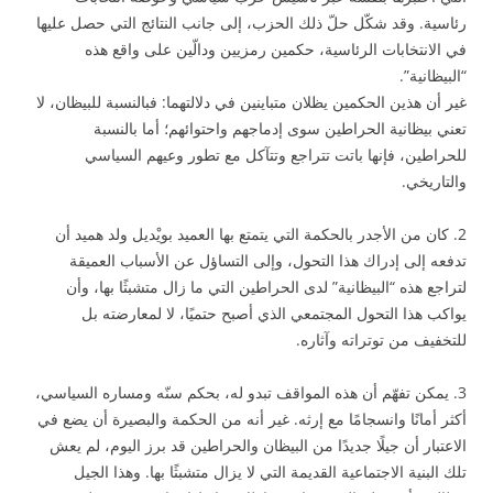
رئاسية. وقد شكّل حلّ ذلك الحزب، إلى جانب النتائج التي حصل عليها
في الانتخابات الرئاسية، حكمين رمزيين ودالّين على واقع هذه
“البيظانية”.
غير أن هذين الحكمين يظلان متباينين في دلالتهما: فبالنسبة للبيظان، لا
تعني بيظانية الحراطين سوى إدماجهم واحتوائهم؛ أما بالنسبة
للحراطين، فإنها باتت تتراجع وتتآكل مع تطور وعيهم السياسي
والتاريخي.
2. كان من الأجدر بالحكمة التي يتمتع بها العميد بويْديل ولد هميد أن
تدفعه إلى إدراك هذا التحول، وإلى التساؤل عن الأسباب العميقة
لتراجع هذه “البيظانية” لدى الحراطين التي ما زال متشبثًا بها، وأن
يواكب هذا التحول المجتمعي الذي أصبح حتميًا، لا لمعارضته بل
للتخفيف من توتراته وآثاره.
3. يمكن تفهّم أن هذه المواقف تبدو له، بحكم سنّه ومساره السياسي،
أكثر أمانًا وانسجامًا مع إرثه. غير أنه من الحكمة والبصيرة أن يضع في
الاعتبار أن جيلًا جديدًا من البيظان والحراطين قد برز اليوم، لم يعش
تلك البنية الاجتماعية القديمة التي لا يزال متشبثًا بها. وهذا الجيل