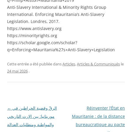
q=Philip+Alston+Mauritania+2019⁠
Anti-Slavery International & Minority Rights Group
International. Enforcing Mauritania’s Anti-Slavery
Legislation. Londres, 2017.
https://www.antislavery.org⁠
https://minorityrights.org⁠
https://scholar.google.com/scholar?
q=Enforcing+Mauritania%27s+Anti-Slavery+Legislation⁠
Cette entrée a été publiée dans
Articles
,
Articles & Communiqués
le
24 mai 2026
.
Navigation
←
الرقّ وقضية الحراطين في
Réinventer l’État en
des
موريتانيا: بين الإرث التاريخي
Mauritanie : de la distance
articles
والمواطنة ومتطلبات العدالة
bureaucratique au pacte