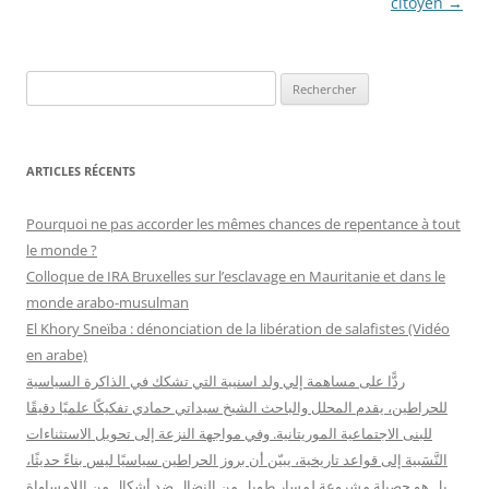
citoyen
→
R
e
c
h
ARTICLES RÉCENTS
e
r
Pourquoi ne pas accorder les mêmes chances de repentance à tout
c
le monde ?
h
Colloque de IRA Bruxelles sur l’esclavage en Mauritanie et dans le
e
monde arabo-musulman
r
El Khory Sneïba : dénonciation de la libération de salafistes (Vidéo
en arabe)
:
ردًّا على مساهمة إلي ولد اسنيبة التي تشكك في الذاكرة السياسية
للحراطين، يقدم المحلل والباحث الشيخ سيداتي حمادي تفكيكًا علميًا دقيقًا
للبنى الاجتماعية الموريتانية. وفي مواجهة النزعة إلى تحويل الاستثناءات
النَّسَبية إلى قواعد تاريخية، يبيّن أن بروز الحراطين سياسيًا ليس بناءً حديثًا،
بل هو حصيلة مشروعة لمسار طويل من النضال ضد أشكال من اللامساواة