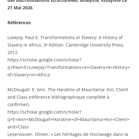
des discriminations structurelles, Analyste, Essayiste Le
21 Mai 2026
Références
Lovejoy, Paul E. Transformations in Slavery: A History of
Slavery in Africa. 3ᵉ édition. Cambridge University Press,
2012.
https://scholar.google.com/scholar?
q=Paul+E+Lovejoy+Transformations+in+Slavery+A+History+
of+Slavery+in+Africa⁠
McDougall, E. Ann. The Haratine of Mauritania: Kin, Client
and Class (référence bibliographique complète à
confirmer).
https://scholar.google.com/scholar?
q=E+Ann+McDougall+Haratine+of+Mauritania+Kin+Client+
and+Class⁠
Leservoisier, Olivier. « Les héritages de l’esclavage dans la