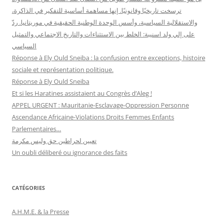
ترسخت تاريخيًا وقانونيًا. إنها مساهمة أساسية للتفكير في الذاكرة،
والاستقلالية السياسية، وأسس الوحدة الوطنية الحقيقية في موريتانيا. ردّ
على إلي ولد اسنيبة: الخلط بين الاستثناءات والتاريخ الاجتماعي والتمثيل
السياسي
Réponse à Ely Ould Sneiba : la confusion entre exceptions, histoire
sociale et représentation politique.
Réponse à Ely Ould Sneiba
Et si les Haratines assistaient au Congrès d’Aleg !
APPEL URGENT : Mauritanie-Esclavage-Oppression Personne
Ascendance Africaine-Violations Droits Femmes Enfants
Parlementaires…
تعيين لحراطين حق وليس مكرمة
Un oubli déliberé ou ignorance des faits
CATÉGORIES
A.H.M.E. & la Presse