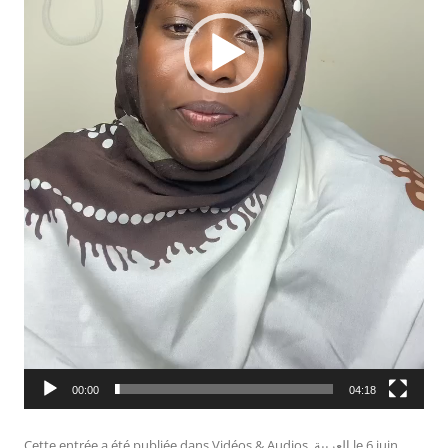
00:00
04:18
Cette entrée a été publiée dans
Vidéos & Audios
,
العربية
le
6 juin