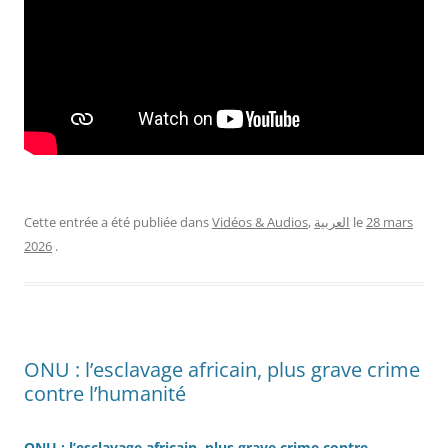
Cette entrée a été publiée dans
Vidéos & Audios
,
العربية
le
28 mars
2026
.
ONU : l’esclavage africain, plus grave crime
contre l’humanité
ONU : l’esclavage africain, plus grave crime contre