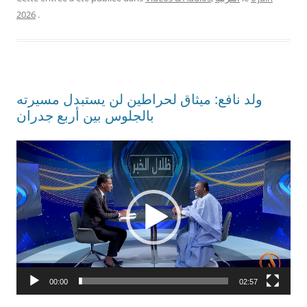
2026
.
ولد نافع: ميثاق لحراطين لن يستبدل مسيرته
بالجلوس بين أربع جدران
Lecteur
vidéo
00:00
02:57