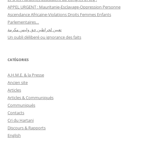
APPEL URGENT : Mauritanie-Esclavage-Oppression Personne
Ascendance Africaine-Violations Droits Femmes Enfants
Parlementaires…
تعيين لحراطين حق وليس مكرمة
Un oubli déliberé ou ignorance des faits
CATÉGORIES
A.H.M.E. & la Presse
Ancien site
Articles
Articles & Communiqués
Communiqués
Contacts
Cri du Hartani
Discours & Rapports
English