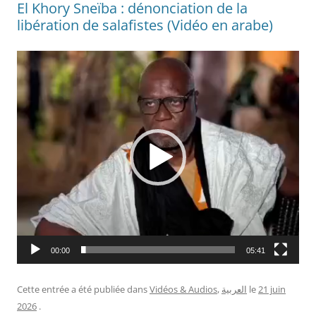
El Khory Sneïba : dénonciation de la
libération de salafistes (Vidéo en arabe)
Lecteur
vidéo
00:00
05:41
Cette entrée a été publiée dans
Vidéos & Audios
,
العربية
le
21 juin
2026
.