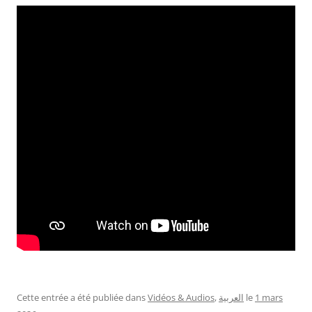
Cette entrée a été publiée dans
Vidéos & Audios
,
العربية
le
1 mars