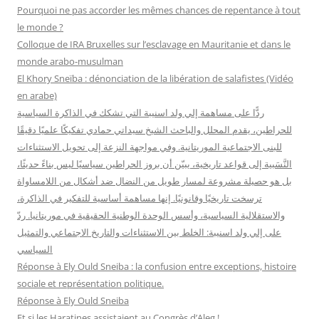
r
Pourquoi ne pas accorder les mêmes chances de repentance à tout
c
le monde ?
h
Colloque de IRA Bruxelles sur l’esclavage en Mauritanie et dans le
e
monde arabo-musulman
r
El Khory Sneïba : dénonciation de la libération de salafistes (Vidéo
en arabe)
:
ردًّا على مساهمة إلي ولد اسنيبة التي تشكك في الذاكرة السياسية
للحراطين، يقدم المحلل والباحث الشيخ سيداتي حمادي تفكيكًا علميًا دقيقًا
للبنى الاجتماعية الموريتانية. وفي مواجهة النزعة إلى تحويل الاستثناءات
النَّسَبية إلى قواعد تاريخية، يبيّن أن بروز الحراطين سياسيًا ليس بناءً حديثًا،
بل هو حصيلة مشروعة لمسار طويل من النضال ضد أشكال من اللامساواة
ترسخت تاريخيًا وقانونيًا. إنها مساهمة أساسية للتفكير في الذاكرة،
والاستقلالية السياسية، وأسس الوحدة الوطنية الحقيقية في موريتانيا. ردّ
على إلي ولد اسنيبة: الخلط بين الاستثناءات والتاريخ الاجتماعي والتمثيل
السياسي
Réponse à Ely Ould Sneiba : la confusion entre exceptions, histoire
sociale et représentation politique.
Réponse à Ely Ould Sneiba
Et si les Haratines assistaient au Congrès d’Aleg !