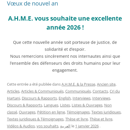
Vœux de nouvel an
A.H.M.E. vous souhaite une excellente
année 2026 !
Que cette nouvelle année soit porteuse de justice, de
solidarité et d’espoir.
Nous remercions sincèrement nos internautes ainsi que
l’ensemble des défenseurs des droits humains pour leur
engagement.
Cette entrée a été publiée dans
A.H.M.E. & la Presse
,
Ancien site
,
Articles
,
Articles & Communiqués
,
Communiqués
,
Contacts
,
Cri du
Hartani
,
Discours & Rapports
,
English
,
Interviews
,
Interviews,
Discours & Rapports
,
Langues
,
Listes
,
Listes & Ouvrages
,
Non
classé
,
Ouvrages
,
Pétition en ligne
,
Témoignages
,
Textes juridiques
,
Textes juridiques & Témoignages
,
Thèse et livre
,
Thèse et livre
,
Vidéos & Audios
,
vos souhaits
,
العربية
le
1 janvier 2026
.