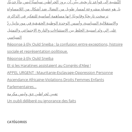
النَّسَبية إلى قواعد تاريخية، يبيّن أن بروز الحراطين سياسيًا ليس بناءً حديثًا،
بل هو حصيلة مشروعة لمسار طويل من النضال ضد أشكال من اللامساواة
ترسخت تاريخيًا وقانونيًا. إنها مساهمة أساسية للتفكير في الذاكرة،
والاستقلالية السياسية، وأسس الوحدة الوطنية الحقيقية في موريتانيا. ردّ
على إلي ولد اسنيبة: الخلط بين الاستثناءات والتاريخ الاجتماعي والتمثيل
السياسي
Réponse à Ely Ould Sneiba : la confusion entre exceptions, histoire
sociale et représentation politique.
Réponse à Ely Ould Sneiba
Et si les Haratines assistaient au Congrès d’Aleg !
APPEL URGENT : Mauritanie-Esclavage-Oppression Personne
Ascendance Africaine-Violations Droits Femmes Enfants
Parlementaires…
تعيين لحراطين حق وليس مكرمة
Un oubli déliberé ou ignorance des faits
CATÉGORIES