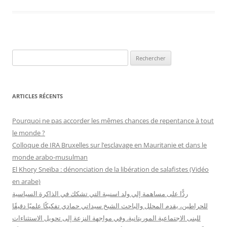
R
e
c
h
ARTICLES RÉCENTS
e
r
Pourquoi ne pas accorder les mêmes chances de repentance à tout
c
le monde ?
h
Colloque de IRA Bruxelles sur l’esclavage en Mauritanie et dans le
e
monde arabo-musulman
r
El Khory Sneïba : dénonciation de la libération de salafistes (Vidéo
en arabe)
:
ردًّا على مساهمة إلي ولد اسنيبة التي تشكك في الذاكرة السياسية
للحراطين، يقدم المحلل والباحث الشيخ سيداتي حمادي تفكيكًا علميًا دقيقًا
للبنى الاجتماعية الموريتانية. وفي مواجهة النزعة إلى تحويل الاستثناءات