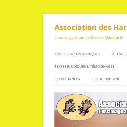
Aller
au
contenu
Association des Ha
L'esclavage arabo-berbère en Mauritanie
ARTICLES & COMMUNIQUÉS
A.H.M.E.
ARTICLES
TEXTES JURIDIQUES & TÉMOIGNAGES
COMMUNIQUÉS
TEXTES JURIDIQUES
COORDONNÉES
CRI DU HARTANI
TÉMOIGNAGES