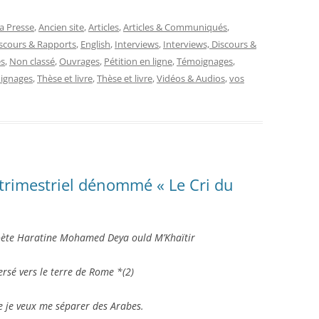
la Presse
,
Ancien site
,
Articles
,
Articles & Communiqués
,
scours & Rapports
,
English
,
Interviews
,
Interviews, Discours &
es
,
Non classé
,
Ouvrages
,
Pétition en ligne
,
Témoignages
,
oignages
,
Thèse et livre
,
Thèse et livre
,
Vidéos & Audios
,
vos
 trimestriel dénommé « Le Cri du
ète Haratine Mohamed Deya ould M’Khaïtir
aversé vers le terre de Rome *(2)
e je veux me séparer des Arabes.