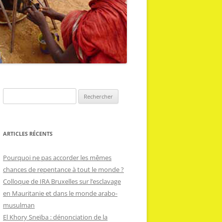
R
e
c
h
ARTICLES RÉCENTS
e
r
Pourquoi ne pas accorder les mêmes
c
chances de repentance à tout le monde ?
h
Colloque de IRA Bruxelles sur l’esclavage
e
en Mauritanie et dans le monde arabo-
r
musulman
El Khory Sneïba : dénonciation de la