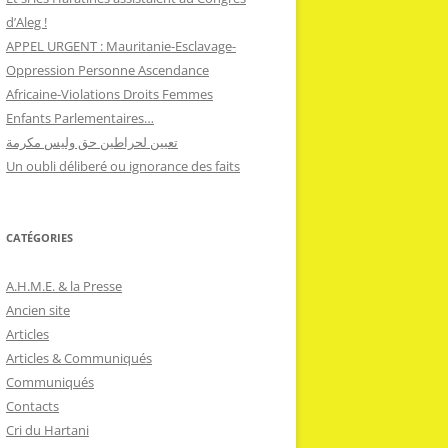
d’Aleg !
APPEL URGENT : Mauritanie-Esclavage-
Oppression Personne Ascendance
Africaine-Violations Droits Femmes
Enfants Parlementaires…
تعيين لحراطين حق وليس مكرمة
Un oubli déliberé ou ignorance des faits
CATÉGORIES
A.H.M.E. & la Presse
Ancien site
Articles
Articles & Communiqués
Communiqués
Contacts
Cri du Hartani