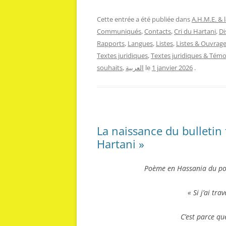
Cette entrée a été publiée dans
A.H.M.E. & 
Communiqués
,
Contacts
,
Cri du Hartani
,
Di
Rapports
,
Langues
,
Listes
,
Listes & Ouvrag
Textes juridiques
,
Textes juridiques & Tém
souhaits
,
العربية
le
1 janvier 2026
.
La naissance du bulletin
Hartani »
Poème en Hassania du po
« Si j’ai tr
C’est parce qu