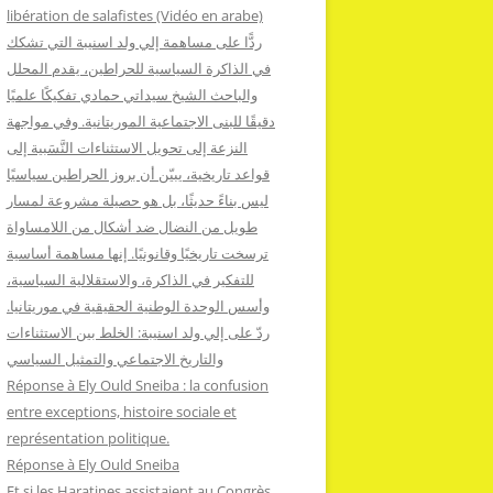
:
libération de salafistes (Vidéo en arabe)
ردًّا على مساهمة إلي ولد اسنيبة التي تشكك
في الذاكرة السياسية للحراطين، يقدم المحلل
والباحث الشيخ سيداتي حمادي تفكيكًا علميًا
دقيقًا للبنى الاجتماعية الموريتانية. وفي مواجهة
النزعة إلى تحويل الاستثناءات النَّسَبية إلى
قواعد تاريخية، يبيّن أن بروز الحراطين سياسيًا
ليس بناءً حديثًا، بل هو حصيلة مشروعة لمسار
طويل من النضال ضد أشكال من اللامساواة
ترسخت تاريخيًا وقانونيًا. إنها مساهمة أساسية
للتفكير في الذاكرة، والاستقلالية السياسية،
وأسس الوحدة الوطنية الحقيقية في موريتانيا.
ردّ على إلي ولد اسنيبة: الخلط بين الاستثناءات
والتاريخ الاجتماعي والتمثيل السياسي
Réponse à Ely Ould Sneiba : la confusion
entre exceptions, histoire sociale et
représentation politique.
Réponse à Ely Ould Sneiba
Et si les Haratines assistaient au Congrès