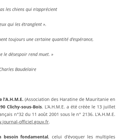
pas les chiens qui n’apprécient
eux qui les étranglent ».
quent toujours une certaine quantité d’espérance,
e le désespoir rend muet. »
Charles Baudelaire
e l’A.H.M.E.
(Association des Haratine de Mauritanie en
390 Clichy-sous-Bois
. L’A.H.M.E. a été créée le 13 juillet
rançais n°32 du 11 août 2001 sous le n° 2136. L’A.H.M.E.
journal-officiel.gouv.fr
.
n besoin fondamental
, celui d’évoquer les multiples