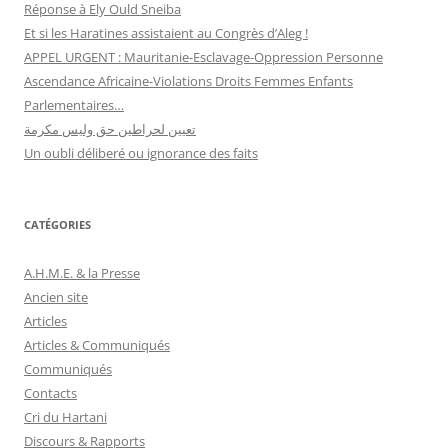
Réponse à Ely Ould Sneiba
Et si les Haratines assistaient au Congrès d’Aleg !
APPEL URGENT : Mauritanie-Esclavage-Oppression Personne
Ascendance Africaine-Violations Droits Femmes Enfants
Parlementaires…
تعيين لحراطين حق وليس مكرمة
Un oubli déliberé ou ignorance des faits
CATÉGORIES
A.H.M.E. & la Presse
Ancien site
Articles
Articles & Communiqués
Communiqués
Contacts
Cri du Hartani
Discours & Rapports