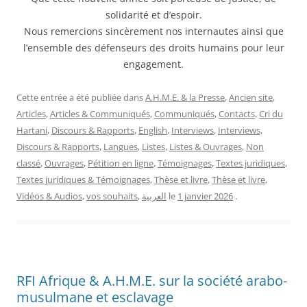
solidarité et d’espoir.
Nous remercions sincèrement nos internautes ainsi que
l’ensemble des défenseurs des droits humains pour leur
engagement.
Cette entrée a été publiée dans
A.H.M.E. & la Presse
,
Ancien site
,
Articles
,
Articles & Communiqués
,
Communiqués
,
Contacts
,
Cri du
Hartani
,
Discours & Rapports
,
English
,
Interviews
,
Interviews,
Discours & Rapports
,
Langues
,
Listes
,
Listes & Ouvrages
,
Non
classé
,
Ouvrages
,
Pétition en ligne
,
Témoignages
,
Textes juridiques
,
Textes juridiques & Témoignages
,
Thèse et livre
,
Thèse et livre
,
Vidéos & Audios
,
vos souhaits
,
العربية
le
1 janvier 2026
.
RFI Afrique & A.H.M.E. sur la société arabo-
musulmane et esclavage