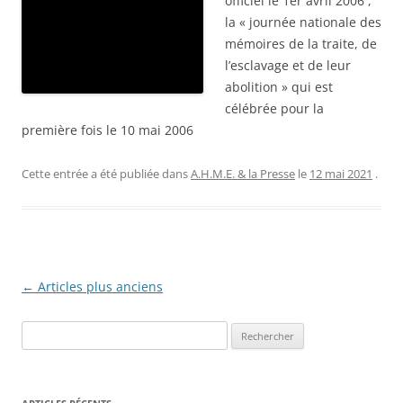
officiel le 1er avril 2006 ,
la « journée nationale des
mémoires de la traite, de
l’esclavage et de leur
abolition » qui est
célébrée pour la
première fois le 10 mai 2006
Cette entrée a été publiée dans
A.H.M.E. & la Presse
le
12 mai 2021
.
Navigation
←
Articles plus anciens
des
R
articles
e
c
h