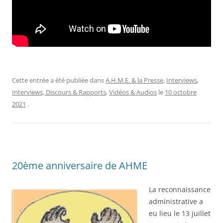
Cette entrée a été publiée dans
A.H.M.E. & la Presse
,
Interviews
,
Interviews, Discours & Rapports
,
Vidéos & Audios
le
10 octobre
2021
.
20ème anniversaire de AHME
La reconnaissance
administrative a
eu lieu le 13 juillet