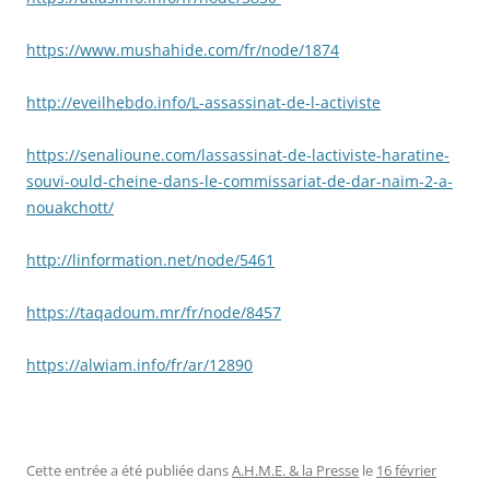
https://www.mushahide.com/fr/node/1874
http://eveilhebdo.info/L-assassinat-de-l-activiste
https://senalioune.com/lassassinat-de-lactiviste-haratine-
souvi-ould-cheine-dans-le-commissariat-de-dar-naim-2-a-
nouakchott/
http://linformation.net/node/5461
https://taqadoum.mr/fr/node/8457
https://alwiam.info/fr/ar/12890
Cette entrée a été publiée dans
A.H.M.E. & la Presse
le
16 février