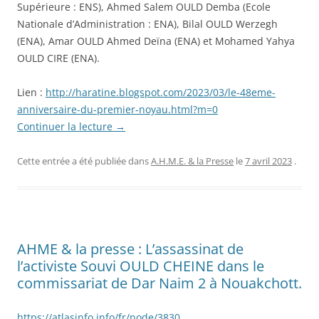
Supérieure : ENS), Ahmed Salem OULD Demba (Ecole
Nationale d’Administration : ENA), Bilal OULD Werzegh
(ENA), Amar OULD Ahmed Deïna (ENA) et Mohamed Yahya
OULD CIRE (ENA).
Lien :
http://haratine.blogspot.com/2023/03/le-48eme-
anniversaire-du-premier-noyau.html?m=0
Continuer la lecture
→
Cette entrée a été publiée dans
A.H.M.E. & la Presse
le
7 avril 2023
.
AHME & la presse : L’assassinat de
l’activiste Souvi OULD CHEINE dans le
commissariat de Dar Naim 2 à Nouakchott.
https://atlasinfo.info/fr/node/3830