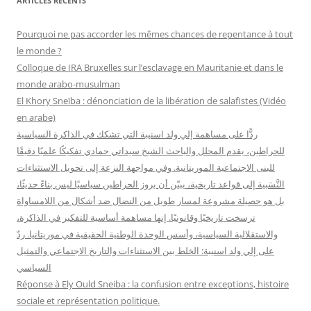
ARTICLES RÉCENTS
e
r
Pourquoi ne pas accorder les mêmes chances de repentance à tout
c
le monde ?
h
Colloque de IRA Bruxelles sur l’esclavage en Mauritanie et dans le
e
monde arabo-musulman
r
El Khory Sneïba : dénonciation de la libération de salafistes (Vidéo
en arabe)
:
ردًّا على مساهمة إلي ولد اسنيبة التي تشكك في الذاكرة السياسية
للحراطين، يقدم المحلل والباحث الشيخ سيداتي حمادي تفكيكًا علميًا دقيقًا
للبنى الاجتماعية الموريتانية. وفي مواجهة النزعة إلى تحويل الاستثناءات
النَّسَبية إلى قواعد تاريخية، يبيّن أن بروز الحراطين سياسيًا ليس بناءً حديثًا،
بل هو حصيلة مشروعة لمسار طويل من النضال ضد أشكال من اللامساواة
ترسخت تاريخيًا وقانونيًا. إنها مساهمة أساسية للتفكير في الذاكرة،
والاستقلالية السياسية، وأسس الوحدة الوطنية الحقيقية في موريتانيا. ردّ
على إلي ولد اسنيبة: الخلط بين الاستثناءات والتاريخ الاجتماعي والتمثيل
السياسي
Réponse à Ely Ould Sneiba : la confusion entre exceptions, histoire
sociale et représentation politique.