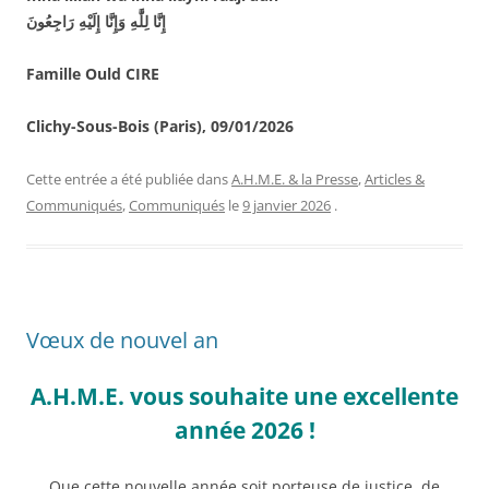
إِنَّا
لِلَّٰهِ
وَإِنَّا
إِلَيْهِ
رَاجِعُونَ
Famille Ould CIRE
Clichy-Sous-Bois (Paris), 09/01/2026
Cette entrée a été publiée dans
A.H.M.E. & la Presse
,
Articles &
Communiqués
,
Communiqués
le
9 janvier 2026
.
Vœux de nouvel an
A.H.M.E. vous souhaite une excellente
année 2026 !
Que cette nouvelle année soit porteuse de justice, de