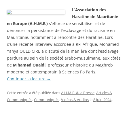
L’Association des
Haratine de Mauritanie
en Europe (A.H.M.E.)
s’efforce de sensibiliser et de
dénoncer la persistance de l’esclavage et du racisme en
Mauritanie, notamment à l’encontre des Haratine
.
Lors
d’une récente interview accordée à RFI Afrique, Mohamed
Yahya OULD CIRE a discuté de la manière dont l’esclavage
perdure au sein de la société arabo-musulmane, aux côtés
de
M’hamed Oualdi
, professeur d’histoire du Maghreb
moderne et contemporain à Sciences Po Paris.
Continuer la lecture
→
Cette entrée a été publiée dans
A.H.M.E. & la Presse
,
Articles &
Communiqués
,
Communiqués
,
Vidéos & Audios
le
8 juin 2024
.