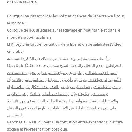
ARTICLES RÉCENTS
e
r
Pourquoi ne pas accorder les mêmes chances de repentance à tout
c
le monde ?
h
Colloque de IRA Bruxelles sur l’esclavage en Mauritanie et dans le
e
monde arabo-musulman
r
El Khory Sneïba : dénonciation de la libération de salafistes (Vidéo
en arabe)
:
ردًّا على مساهمة إلي ولد اسنيبة التي تشكك في الذاكرة السياسية
للحراطين، يقدم المحلل والباحث الشيخ سيداتي حمادي تفكيكًا علميًا دقيقًا
للبنى الاجتماعية الموريتانية. وفي مواجهة النزعة إلى تحويل الاستثناءات
النَّسَبية إلى قواعد تاريخية، يبيّن أن بروز الحراطين سياسيًا ليس بناءً حديثًا،
بل هو حصيلة مشروعة لمسار طويل من النضال ضد أشكال من اللامساواة
ترسخت تاريخيًا وقانونيًا. إنها مساهمة أساسية للتفكير في الذاكرة،
والاستقلالية السياسية، وأسس الوحدة الوطنية الحقيقية في موريتانيا. ردّ
على إلي ولد اسنيبة: الخلط بين الاستثناءات والتاريخ الاجتماعي والتمثيل
السياسي
Réponse à Ely Ould Sneiba : la confusion entre exceptions, histoire
sociale et représentation politique.