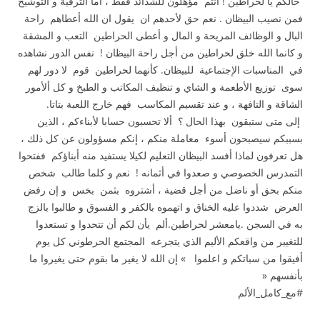
حالكم يا لحراطين ! أنتم مؤهلون للشدائد فقط ، أما الترقية و التوشيح
فمن نصيب البيظان . نعم حق لأحدهم ان يقول ان الله أعطاهم راحة
البال و الوظائف المريحة و المال و أعطى الحراطين التعب و المشقة
و كانما الله خلق لحراطين من أجل راحة البيظان ! نفس الدور نشاهده
في المناسبات الإجتماعية للبيظان. كأنهما لحراطين قوم لا دور لهم
سوى توزيع الأطعمة و الشاي و تنظيف المكاتب و الطبخ و كل ألأمور
الشاقة و التافهة ، و عند تقسيم المكاسب فهم خارج اللعبة بتاتا.
إلى متى ستبقون بهذا الحال ؟ ألا تحسبون حسابا لأبناءكم ، الذين
بسببكم سيصبحون أسوء معاملة منكم ، إنكم مسؤولون عن كل ذلك ،
هل تعرفون لماذا أفسد البيظان التعليم لكيلا يستفيد منه أبناؤكم ففتحوا
التمدرس الخصوصي و صعدوا في أثمانه ! نعم و كلما طالب شخص
منكم بحق أو ناضل من أجل قضية ، أشتروه بثمن بخس و إن رفض
العرض شددوا عليه الخناق و اتهموه بالكفر و الفسوق و طالبوا بالزج
به في السجن .يامعشر لحراطين.ألم يأن لكم أن تتحدوا و تستعدوا
للتغيير من واقعكم الأليم الذي يتجرعه المجتمع الحرطوني كل يوم
أفيقوا من سباتكم و اعلموا » إن الله لا يغير ما بقوم حتى يغيروا ما
بأنفسهم «
#مع_كامل_الألم