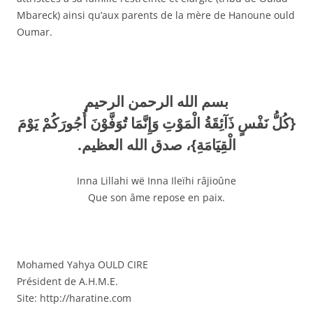
Mbareck) ainsi qu’aux parents de la mère de Hanoune ould
Oumar.
بسم الله الرحمن الرحيم
{كُلُّ نَفْسٍ ذَآئِقَةُ الْمَوْتِ وَإِنَّمَا تُوَفَّوْنَ أُجُورَكُمْ يَوْمَ
الْقِيَامَةِ}، صدق الله العظيم.
Inna Lillahi wë Inna Ileïhi râjioûne
Que son âme repose en paix.
Mohamed Yahya OULD CIRE
Président de A.H.M.E.
Site: http://haratine.com