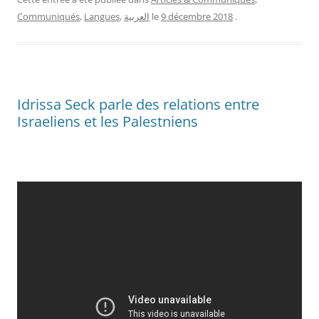
Communiqués
,
Langues
,
العربية
le
9 décembre 2018
.
Idrissa Seck parle des relations entre
Israeliens et les Palestniens