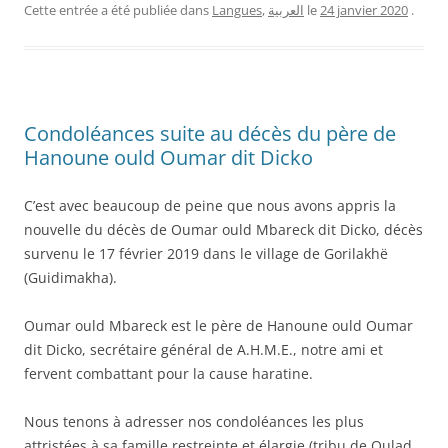
Cette entrée a été publiée dans
Langues
,
العربية
le
24 janvier 2020
.
Condoléances suite au décès du père de
Hanoune ould Oumar dit Dicko
C’est avec beaucoup de peine que nous avons appris la
nouvelle du décès de Oumar ould Mbareck dit Dicko, décès
survenu le 17 février 2019 dans le village de Gorilakhë
(Guidimakha).
Oumar ould Mbareck est le père de Hanoune ould Oumar
dit Dicko, secrétaire général de A.H.M.E., notre ami et
fervent combattant pour la cause haratine.
Nous tenons à adresser nos condoléances les plus
attristées à sa famille restreinte et élargie (tribu de Oulad