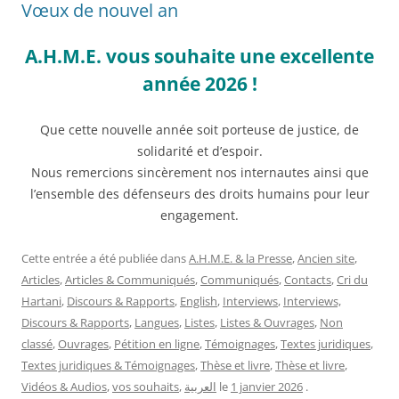
Vœux de nouvel an
A.H.M.E. vous souhaite une excellente
année 2026 !
Que cette nouvelle année soit porteuse de justice, de
solidarité et d’espoir.
Nous remercions sincèrement nos internautes ainsi que
l’ensemble des défenseurs des droits humains pour leur
engagement.
Cette entrée a été publiée dans
A.H.M.E. & la Presse
,
Ancien site
,
Articles
,
Articles & Communiqués
,
Communiqués
,
Contacts
,
Cri du
Hartani
,
Discours & Rapports
,
English
,
Interviews
,
Interviews,
Discours & Rapports
,
Langues
,
Listes
,
Listes & Ouvrages
,
Non
classé
,
Ouvrages
,
Pétition en ligne
,
Témoignages
,
Textes juridiques
,
Textes juridiques & Témoignages
,
Thèse et livre
,
Thèse et livre
,
Vidéos & Audios
,
vos souhaits
,
العربية
le
1 janvier 2026
.