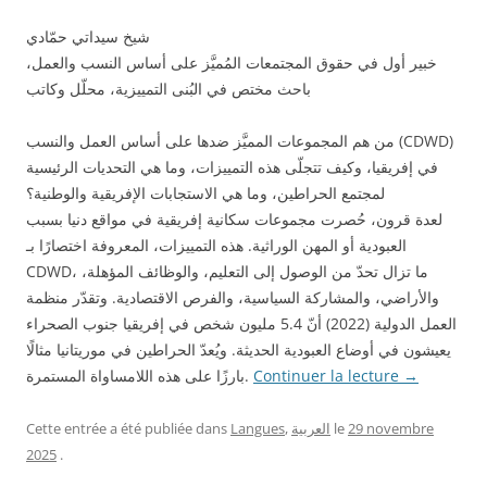
شيخ سيداتي حمّادي
خبير أول في حقوق المجتمعات المُميَّز على أساس النسب والعمل،
باحث مختص في البُنى التمييزية، محلّل وكاتب
من هم المجموعات المميَّز ضدها على أساس العمل والنسب (CDWD)
في إفريقيا، وكيف تتجلّى هذه التمييزات، وما هي التحديات الرئيسية
لمجتمع الحراطين، وما هي الاستجابات الإفريقية والوطنية؟
لعدة قرون، حُصرت مجموعات سكانية إفريقية في مواقع دنيا بسبب
العبودية أو المهن الوراثية. هذه التمييزات، المعروفة اختصارًا بـ
CDWD، ما تزال تحدّ من الوصول إلى التعليم، والوظائف المؤهلة،
والأراضي، والمشاركة السياسية، والفرص الاقتصادية. وتقدّر منظمة
العمل الدولية (2022) أنّ 5.4 مليون شخص في إفريقيا جنوب الصحراء
يعيشون في أوضاع العبودية الحديثة. ويُعدّ الحراطين في موريتانيا مثالًا
بارزًا على هذه اللامساواة المستمرة.
Continuer la lecture
→
Cette entrée a été publiée dans
Langues
,
العربية
le
29 novembre
2025
.