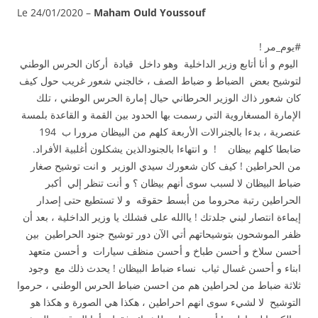
Le 24/01/2020 –
Maham Ould Youssouf
#يوم_مر !
اليوم و أنا أتابع وزير الداخلية وهو داخل قيادة أركان الحرس الوطني
لتوشيح بعض الضباط و ضباط الصف ، خالجني شعور غريب حول كيف
كان شعور ذاك الوزير الحرطاني حيال إمارة الحرس الوطني ، تلك
الإمارة المسغاروية التي رسمت بها الحدود بين القمة و القاعدة بلمسة
عنصرية ، بدءا بالجنرالات الأربعة كلهم من البيظان مرورا ب 194
ضابطا كلهم بيظان ! و انتهاءا بالجنودالذين يشكلون أغلبية الأفراد.
من الحراطين ! كيف كان شعورك سيدي الوزير و انت توشيح صغار
ضباط البيظان لا لسبب سوى أنهم بيظان ؟ و أنت تنظر إلي أكبر
الحراطين رتبة محروما من أبسط حقوقه و لا تستطيع حتى إصدار
إيماءة انتصار لبني جلدتك ! ياالله على فشلك يا وزير الداخلية ، بعد أن
ظفر الموشحون بتوشيحاتهم أتي الآن دور توشيح جنود الحراطين بين
أحسن سلاخ و أحسن طباخ و أحسن منظف سيارات و أحسن متعهد
ابناء و أحسن غسال ثياب نساء ضباط البيظان ! يحدث ذلك مع وجود
ثلاثة ضباط من لحراطين هم من احسن ضباط الحرس الوطني ، حرموا
التوشيح لا لشيء سوى انهم احراطين ، هكذا هي الصورة و هكذا هو