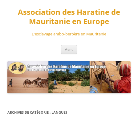
Aller
au
Association des Haratine de
contenu
Mauritanie en Europe
L'esclavage arabo-berbère en Mauritanie
Menu
ARCHIVES DE CATÉGORIE :
LANGUES