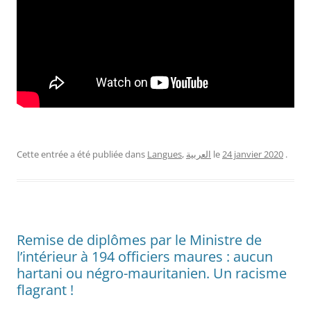
Cette entrée a été publiée dans
Langues
,
العربية
le
24 janvier 2020
.
Remise de diplômes par le Ministre de
l’intérieur à 194 officiers maures : aucun
hartani ou négro-mauritanien. Un racisme
flagrant !