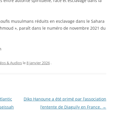
s entre autorité spirituelle, race et esclavage dans la
le
volume.
s soufis musulmans réduits en esclavage dans le Sahara
Mahmoud »,
paraît dans le numéro de novembre 2021 du
n
éos & Audios
le
8 janvier 2026
.
tlantic
Diko Hanoune a été primé par l’association
sseissah
l’entente de Diaguily en France.
→