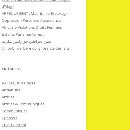
d’Aleg !
APPEL URGENT : Mauritanie-Esclavage-
Oppression Personne Ascendance
Africaine-Violations Droits Femmes
Enfants Parlementaires…
تعيين لحراطين حق وليس مكرمة
Un oubli déliberé ou ignorance des faits
CATÉGORIES
A.H.M.E. & la Presse
Ancien site
Articles
Articles & Communiqués
Communiqués
Contacts
Cri du Hartani