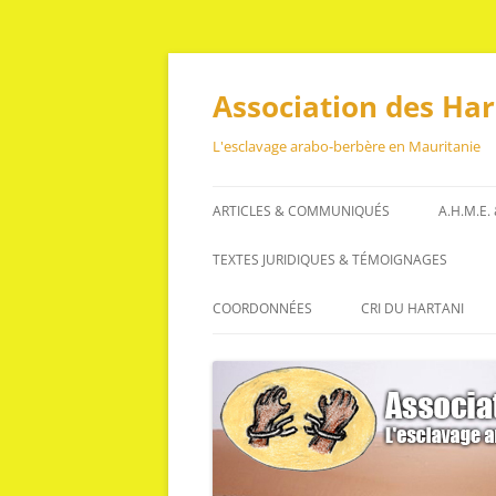
Aller
au
contenu
Association des Ha
L'esclavage arabo-berbère en Mauritanie
ARTICLES & COMMUNIQUÉS
A.H.M.E.
ARTICLES
TEXTES JURIDIQUES & TÉMOIGNAGES
COMMUNIQUÉS
TEXTES JURIDIQUES
COORDONNÉES
CRI DU HARTANI
TÉMOIGNAGES