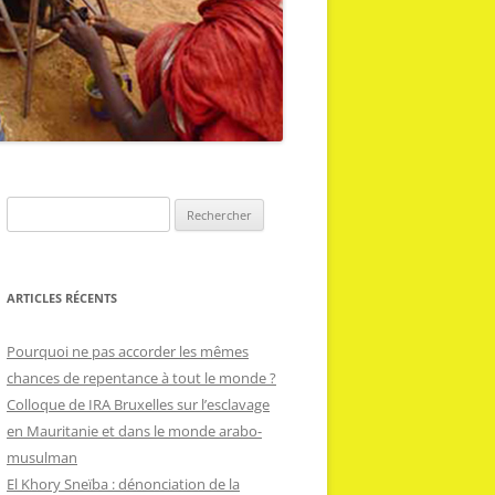
R
e
c
h
ARTICLES RÉCENTS
e
r
Pourquoi ne pas accorder les mêmes
c
chances de repentance à tout le monde ?
h
Colloque de IRA Bruxelles sur l’esclavage
e
en Mauritanie et dans le monde arabo-
r
musulman
El Khory Sneïba : dénonciation de la