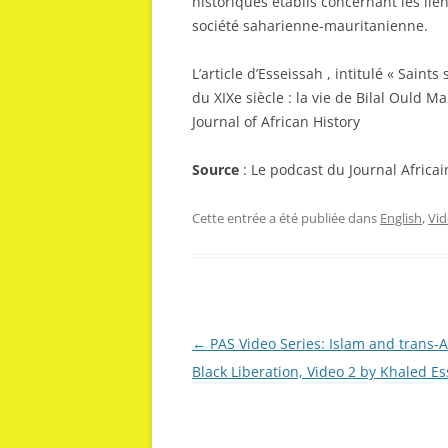
historiques établis concernant les lien
société saharienne-mauritanienne.
L’article d’Esseissah
, intitulé « Saint
du XIXe siècle : la vie de Bilal Ould 
Journal of African History
Source
: Le podcast du Journal Africai
Cette entrée a été publiée dans
English
,
Vid
Navigation
←
PAS Video Series: Islam and trans-A
des
Black Liberation, Video 2 by Khaled E
articles