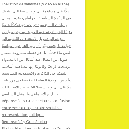
:
libération de salafistes (Vidéo en arabe)
ردًّا على مساهمة إلي ولد اسنيبة التي تشكك
في الذاكرة السياسية للحراطين، يقدم المحلل
والباحث الشيخ سيداتي حمادي تفكيكًا علميًا
دقيقًا للبنى الاجتماعية الموريتانية. وفي مواجهة
النزعة إلى تحويل الاستثناءات النَّسَبية إلى
قواعد تاريخية، يبيّن أن بروز الحراطين سياسيًا
ليس بناءً حديثًا، بل هو حصيلة مشروعة لمسار
طويل من النضال ضد أشكال من اللامساواة
ترسخت تاريخيًا وقانونيًا. إنها مساهمة أساسية
للتفكير في الذاكرة، والاستقلالية السياسية،
وأسس الوحدة الوطنية الحقيقية في موريتانيا.
ردّ على إلي ولد اسنيبة: الخلط بين الاستثناءات
والتاريخ الاجتماعي والتمثيل السياسي
Réponse à Ely Ould Sneiba : la confusion
entre exceptions, histoire sociale et
représentation politique.
Réponse à Ely Ould Sneiba
Et si les Haratines assistaient au Congrès