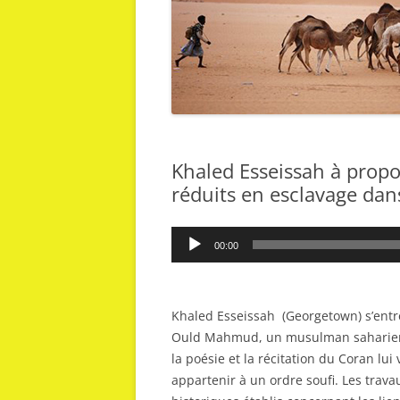
Khaled Esseissah à prop
réduits en esclavage dans
Lecteur
00:00
audio
Khaled Esseissah
(Georgetown) s’entr
Ould Mahmud, un musulman saharien 
la poésie et la récitation du Coran lu
appartenir à un ordre soufi. Les trava