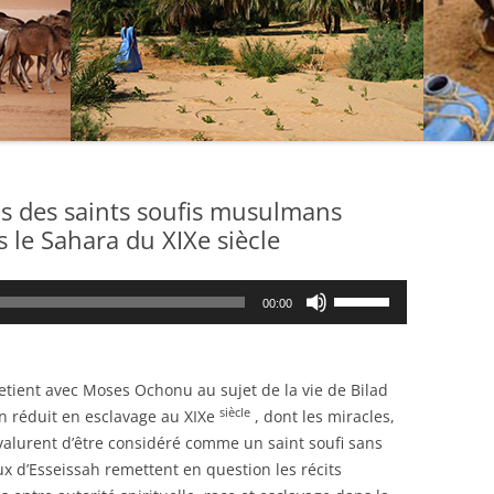
os des saints soufis musulmans
 le Sahara du XIXe siècle
Utilisez
00:00
les
flèches
haut/bas
etient avec
Moses Ochonu
au sujet de la vie de Bilad
pour
siècle
réduit en esclavage au XIXe
, dont les miracles,
augmenter
i valurent d’être considéré comme un saint soufi sans
ou
ux d’Esseissah remettent en question les récits
diminuer