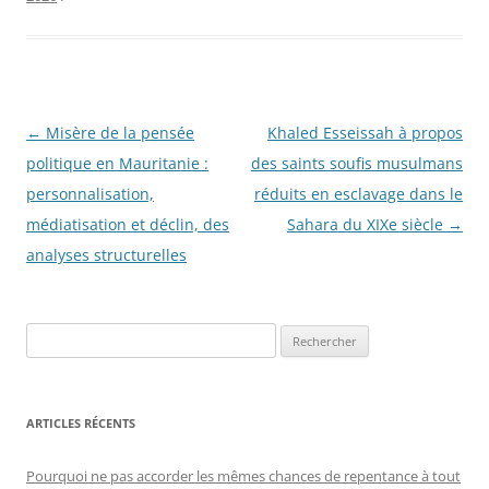
Navigation
←
Misère de la pensée
Khaled Esseissah à propos
des
politique en Mauritanie :
des saints soufis musulmans
articles
personnalisation,
réduits en esclavage dans le
médiatisation et déclin, des
Sahara du XIXe siècle
→
analyses structurelles
R
e
c
h
ARTICLES RÉCENTS
e
r
Pourquoi ne pas accorder les mêmes chances de repentance à tout