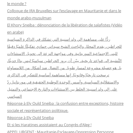
c
le monde ?
h
Colloque de IRA Bruxelles sur l’esclavage en Mauritanie et dans le
e
monde arabo-musulman
r
El Khory Sneïba : dénonciation de la libération de salafistes (Vidéo
en arabe)
:
ردًّا على مساهمة إلي ولد اسنيبة التي تشكك في الذاكرة السياسية
للحراطين، يقدم المحلل والباحث الشيخ سيداتي حمادي تفكيكًا علميًا دقيقًا
للبنى الاجتماعية الموريتانية. وفي مواجهة النزعة إلى تحويل الاستثناءات
النَّسَبية إلى قواعد تاريخية، يبيّن أن بروز الحراطين سياسيًا ليس بناءً حديثًا،
بل هو حصيلة مشروعة لمسار طويل من النضال ضد أشكال من اللامساواة
ترسخت تاريخيًا وقانونيًا. إنها مساهمة أساسية للتفكير في الذاكرة،
والاستقلالية السياسية، وأسس الوحدة الوطنية الحقيقية في موريتانيا. ردّ
على إلي ولد اسنيبة: الخلط بين الاستثناءات والتاريخ الاجتماعي والتمثيل
السياسي
Réponse à Ely Ould Sneiba : la confusion entre exceptions, histoire
sociale et représentation politique.
Réponse à Ely Ould Sneiba
Et si les Haratines assistaient au Congrès d’Aleg !
APPEL URGENT : Mauritanie-Esclavage-Oppression Personne