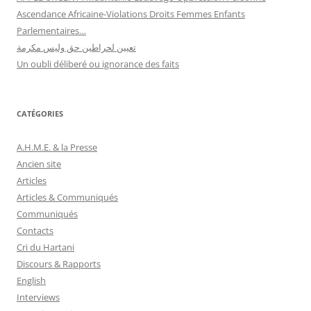
Ascendance Africaine-Violations Droits Femmes Enfants
Parlementaires…
تعيين لحراطين حق وليس مكرمة
Un oubli déliberé ou ignorance des faits
CATÉGORIES
A.H.M.E. & la Presse
Ancien site
Articles
Articles & Communiqués
Communiqués
Contacts
Cri du Hartani
Discours & Rapports
English
Interviews