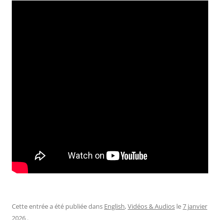
Cette entrée a été publiée dans
English
,
Vidéos & Audios
le
7 janvier
2026
.