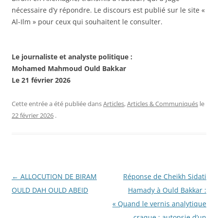
nécessaire d’y répondre. Le discours est publié sur le site «
Al-Ilm » pour ceux qui souhaitent le consulter.
Le journaliste et analyste politique :
Mohamed Mahmoud Ould Bakkar
Le 21 février 2026
Cette entrée a été publiée dans
Articles
,
Articles & Communiqués
le
22 février 2026
.
Navigation
←
ALLOCUTION DE BIRAM
Réponse de Cheikh Sidati
des
OULD DAH OULD ABEID
Hamady à Ould Bakkar :
articles
« Quand le vernis analytique
craque : autopsie d’un