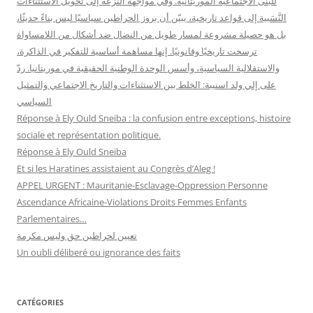
للبنى الاجتماعية الموريتانية. وفي مواجهة النزعة إلى تحويل الاستثناءات
النَّسَبية إلى قواعد تاريخية، يبيّن أن بروز الحراطين سياسيًا ليس بناءً حديثًا،
بل هو حصيلة مشروعة لمسار طويل من النضال ضد أشكال من اللامساواة
ترسخت تاريخيًا وقانونيًا. إنها مساهمة أساسية للتفكير في الذاكرة،
والاستقلالية السياسية، وأسس الوحدة الوطنية الحقيقية في موريتانيا. ردّ
على إلي ولد اسنيبة: الخلط بين الاستثناءات والتاريخ الاجتماعي والتمثيل
السياسي
Réponse à Ely Ould Sneiba : la confusion entre exceptions, histoire
sociale et représentation politique.
Réponse à Ely Ould Sneiba
Et si les Haratines assistaient au Congrès d’Aleg !
APPEL URGENT : Mauritanie-Esclavage-Oppression Personne
Ascendance Africaine-Violations Droits Femmes Enfants
Parlementaires…
تعيين لحراطين حق وليس مكرمة
Un oubli déliberé ou ignorance des faits
CATÉGORIES