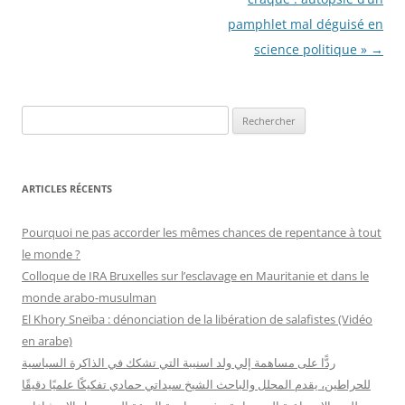
pamphlet mal déguisé en
science politique »
→
R
e
c
h
ARTICLES RÉCENTS
e
r
Pourquoi ne pas accorder les mêmes chances de repentance à tout
c
le monde ?
h
Colloque de IRA Bruxelles sur l’esclavage en Mauritanie et dans le
e
monde arabo-musulman
r
El Khory Sneïba : dénonciation de la libération de salafistes (Vidéo
en arabe)
:
ردًّا على مساهمة إلي ولد اسنيبة التي تشكك في الذاكرة السياسية
للحراطين، يقدم المحلل والباحث الشيخ سيداتي حمادي تفكيكًا علميًا دقيقًا