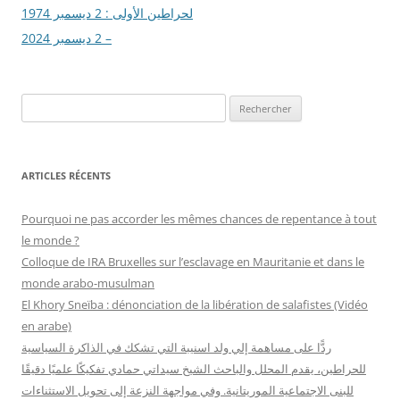
des
لحراطين الأولى : 2 ديسمبر 1974
articles
– 2 ديسمبر 2024
R
e
c
h
ARTICLES RÉCENTS
e
r
Pourquoi ne pas accorder les mêmes chances de repentance à tout
c
le monde ?
h
Colloque de IRA Bruxelles sur l’esclavage en Mauritanie et dans le
e
monde arabo-musulman
r
El Khory Sneïba : dénonciation de la libération de salafistes (Vidéo
en arabe)
:
ردًّا على مساهمة إلي ولد اسنيبة التي تشكك في الذاكرة السياسية
للحراطين، يقدم المحلل والباحث الشيخ سيداتي حمادي تفكيكًا علميًا دقيقًا
للبنى الاجتماعية الموريتانية. وفي مواجهة النزعة إلى تحويل الاستثناءات