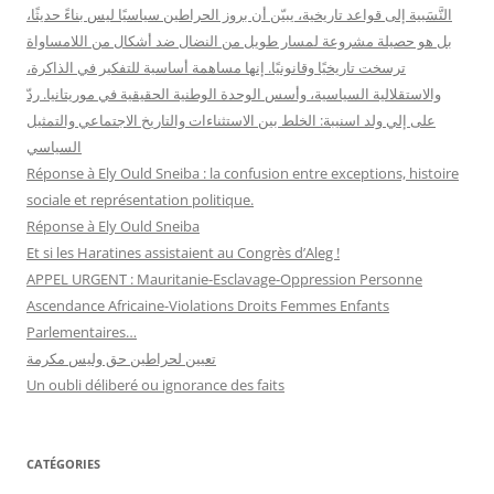
النَّسَبية إلى قواعد تاريخية، يبيّن أن بروز الحراطين سياسيًا ليس بناءً حديثًا،
بل هو حصيلة مشروعة لمسار طويل من النضال ضد أشكال من اللامساواة
ترسخت تاريخيًا وقانونيًا. إنها مساهمة أساسية للتفكير في الذاكرة،
والاستقلالية السياسية، وأسس الوحدة الوطنية الحقيقية في موريتانيا. ردّ
على إلي ولد اسنيبة: الخلط بين الاستثناءات والتاريخ الاجتماعي والتمثيل
السياسي
Réponse à Ely Ould Sneiba : la confusion entre exceptions, histoire
sociale et représentation politique.
Réponse à Ely Ould Sneiba
Et si les Haratines assistaient au Congrès d’Aleg !
APPEL URGENT : Mauritanie-Esclavage-Oppression Personne
Ascendance Africaine-Violations Droits Femmes Enfants
Parlementaires…
تعيين لحراطين حق وليس مكرمة
Un oubli déliberé ou ignorance des faits
CATÉGORIES