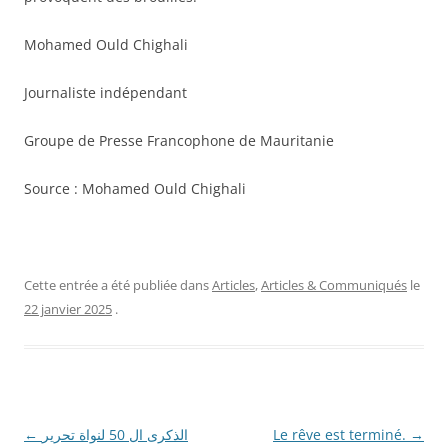
Mohamed Ould Chighali
Journaliste indépendant
Groupe de Presse Francophone de Mauritanie
Source :
Mohamed Ould Chighali
Cette entrée a été publiée dans
Articles
,
Articles & Communiqués
le
22 janvier 2025
.
Navigation
←
الذكرى ال 50 لنواة تحرير
Le rêve est terminé.
→