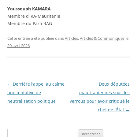
Youssouph KAMARA
Membre d’IRA-Mauritanie
Membre du Parti RAG
Cette entrée a été publiée dans
Articles
,
Articles & Communiqués
le
20 avril 2026
.
Navigation
←
Derrière l’appel au calme,
Deux députées
des
une tentative de
mauritaniennes sous les
articles
neutralisation politique
verrous pour avoir critiqué le
chef de l’État
→
R