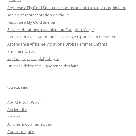
السياسي
Réponse à Ely Ould Sneiba : la confusion entre exceptions, histoire
sociale et représentation politique.
Réponse à Ely Ould Sneiba
Et si les Haratines assistaient au Congrès d’Aleg !
APPEL URGENT : Mauritanie-Esclavage-Oppression Personne
Ascendance Africaine-Violations Droits Femmes Enfants
Parlementaires…
تعيين لحراطين حق وليس مكرمة
Un oubli déliberé ou ignorance des faits
CATÉGORIES
A.H.M.E. & la Presse
Ancien site
Articles
Articles & Communiqués
Communiqués