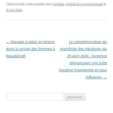
Cette entrée a été publiée dans
Articles
,
Articles & Communiqués
le
9 mai 2026
.
Navigation
←
Passage à tabac et torture
La commémoration du
des
dans la prison des femmes à
manifeste des Haratines du
articles
Nouakchott
29 avril 2026 : l’urgence
d’émanciper une lutte
haratine fragmentée et sous
influence.
→
R
e
c