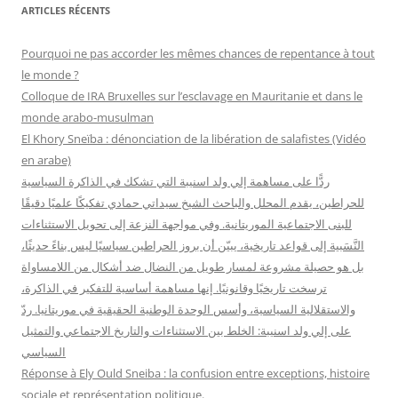
h
ARTICLES RÉCENTS
e
r
Pourquoi ne pas accorder les mêmes chances de repentance à tout
c
le monde ?
h
Colloque de IRA Bruxelles sur l’esclavage en Mauritanie et dans le
e
monde arabo-musulman
r
El Khory Sneïba : dénonciation de la libération de salafistes (Vidéo
en arabe)
:
ردًّا على مساهمة إلي ولد اسنيبة التي تشكك في الذاكرة السياسية
للحراطين، يقدم المحلل والباحث الشيخ سيداتي حمادي تفكيكًا علميًا دقيقًا
للبنى الاجتماعية الموريتانية. وفي مواجهة النزعة إلى تحويل الاستثناءات
النَّسَبية إلى قواعد تاريخية، يبيّن أن بروز الحراطين سياسيًا ليس بناءً حديثًا،
بل هو حصيلة مشروعة لمسار طويل من النضال ضد أشكال من اللامساواة
ترسخت تاريخيًا وقانونيًا. إنها مساهمة أساسية للتفكير في الذاكرة،
والاستقلالية السياسية، وأسس الوحدة الوطنية الحقيقية في موريتانيا. ردّ
على إلي ولد اسنيبة: الخلط بين الاستثناءات والتاريخ الاجتماعي والتمثيل
السياسي
Réponse à Ely Ould Sneiba : la confusion entre exceptions, histoire
sociale et représentation politique.