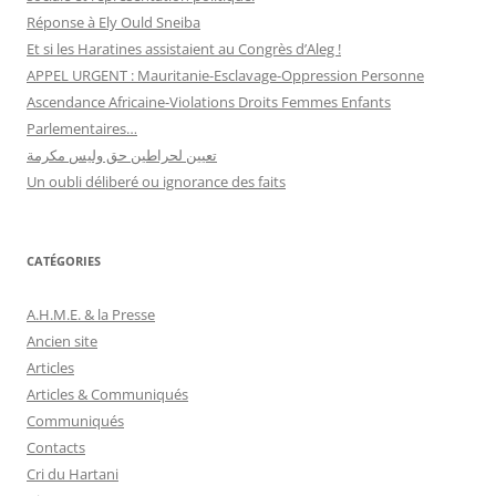
Réponse à Ely Ould Sneiba
Et si les Haratines assistaient au Congrès d’Aleg !
APPEL URGENT : Mauritanie-Esclavage-Oppression Personne
Ascendance Africaine-Violations Droits Femmes Enfants
Parlementaires…
تعيين لحراطين حق وليس مكرمة
Un oubli déliberé ou ignorance des faits
CATÉGORIES
A.H.M.E. & la Presse
Ancien site
Articles
Articles & Communiqués
Communiqués
Contacts
Cri du Hartani