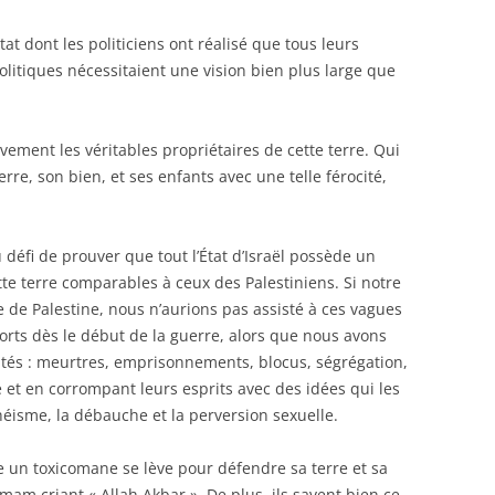
t dont les politiciens ont réalisé que tous leurs
politiques nécessitaient une vision bien plus large que
ivement les véritables propriétaires de cette terre. Qui
rre, son bien, et ses enfants avec une telle férocité,
 défi de prouver que tout l’État d’Israël possède un
e terre comparables à ceux des Palestiniens. Si notre
e de Palestine, nous n’aurions pas assisté à ces vagues
orts dès le début de la guerre, alors que nous avons
ocités : meurtres, emprisonnements, blocus, ségrégation,
et en corrompant leurs esprits avec des idées qui les
héisme, la débauche et la perversion sexuelle.
 un toxicomane se lève pour défendre sa terre et sa
am criant « Allah Akbar ». De plus, ils savent bien ce