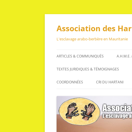
Aller
au
contenu
Association des Ha
L'esclavage arabo-berbère en Mauritanie
ARTICLES & COMMUNIQUÉS
A.H.M.E.
ARTICLES
TEXTES JURIDIQUES & TÉMOIGNAGES
COMMUNIQUÉS
TEXTES JURIDIQUES
COORDONNÉES
CRI DU HARTANI
TÉMOIGNAGES