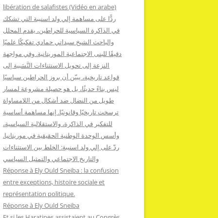
:
libération de salafistes (Vidéo en arabe)
ردًّا على مساهمة إلي ولد اسنيبة التي تشكك
في الذاكرة السياسية للحراطين، يقدم المحلل
والباحث الشيخ سيداتي حمادي تفكيكًا علميًا
دقيقًا للبنى الاجتماعية الموريتانية. وفي مواجهة
النزعة إلى تحويل الاستثناءات النَّسَبية إلى
قواعد تاريخية، يبيّن أن بروز الحراطين سياسيًا
ليس بناءً حديثًا، بل هو حصيلة مشروعة لمسار
طويل من النضال ضد أشكال من اللامساواة
ترسخت تاريخيًا وقانونيًا. إنها مساهمة أساسية
للتفكير في الذاكرة، والاستقلالية السياسية،
وأسس الوحدة الوطنية الحقيقية في موريتانيا.
ردّ على إلي ولد اسنيبة: الخلط بين الاستثناءات
والتاريخ الاجتماعي والتمثيل السياسي
Réponse à Ely Ould Sneiba : la confusion
entre exceptions, histoire sociale et
représentation politique.
Réponse à Ely Ould Sneiba
Et si les Haratines assistaient au Congrès