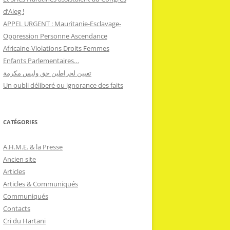
d’Aleg !
APPEL URGENT : Mauritanie-Esclavage-
Oppression Personne Ascendance
Africaine-Violations Droits Femmes
Enfants Parlementaires…
تعيين لحراطين حق وليس مكرمة
Un oubli déliberé ou ignorance des faits
CATÉGORIES
A.H.M.E. & la Presse
Ancien site
Articles
Articles & Communiqués
Communiqués
Contacts
Cri du Hartani