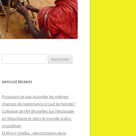
R
e
c
h
ARTICLES RÉCENTS
e
r
Pourquoi ne pas accorder les mêmes
c
chances de repentance à tout le monde ?
h
Colloque de IRA Bruxelles sur l’esclavage
e
en Mauritanie et dans le monde arabo-
r
musulman
El Khory Sneïba : dénonciation de la