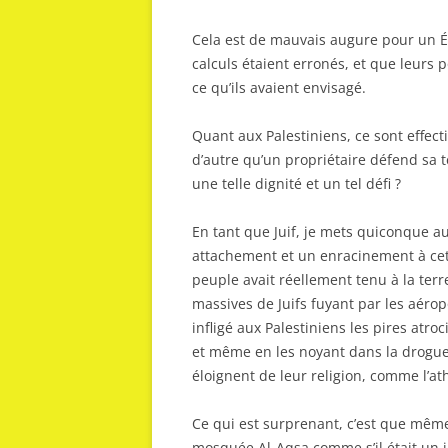
Cela est de mauvais augure pour un Éta
calculs étaient erronés, et que leurs 
ce qu’ils avaient envisagé.
Quant aux Palestiniens, ce sont effect
d’autre qu’un propriétaire défend sa te
une telle dignité et un tel défi ?
En tant que Juif, je mets quiconque au
attachement et un enracinement à cett
peuple avait réellement tenu à la terr
massives de Juifs fuyant par les aérop
infligé aux Palestiniens les pires atr
et même en les noyant dans la drogue 
éloignent de leur religion, comme l’at
Ce qui est surprenant, c’est que même
mosquée Al-Aqsa comme s’il était un im