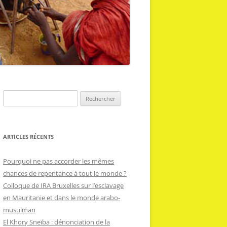
R
e
c
h
ARTICLES RÉCENTS
e
r
Pourquoi ne pas accorder les mêmes
c
chances de repentance à tout le monde ?
h
Colloque de IRA Bruxelles sur l’esclavage
e
en Mauritanie et dans le monde arabo-
r
musulman
El Khory Sneïba : dénonciation de la