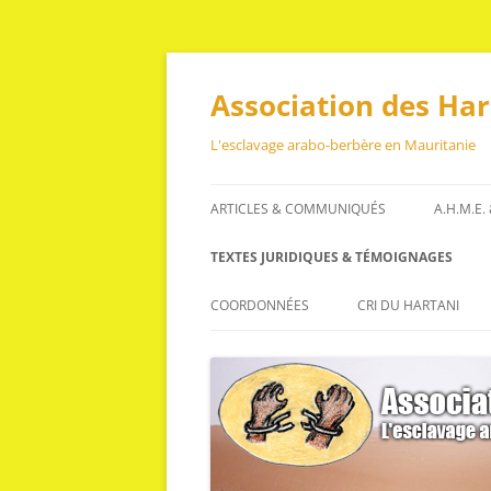
Aller
au
contenu
Association des Ha
L'esclavage arabo-berbère en Mauritanie
ARTICLES & COMMUNIQUÉS
A.H.M.E.
ARTICLES
TEXTES JURIDIQUES & TÉMOIGNAGES
COMMUNIQUÉS
TEXTES JURIDIQUES
COORDONNÉES
CRI DU HARTANI
TÉMOIGNAGES