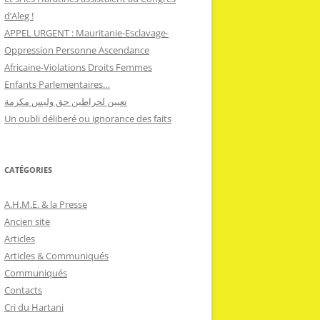
d’Aleg !
APPEL URGENT : Mauritanie-Esclavage-
Oppression Personne Ascendance
Africaine-Violations Droits Femmes
Enfants Parlementaires…
تعيين لحراطين حق وليس مكرمة
Un oubli déliberé ou ignorance des faits
CATÉGORIES
A.H.M.E. & la Presse
Ancien site
Articles
Articles & Communiqués
Communiqués
Contacts
Cri du Hartani