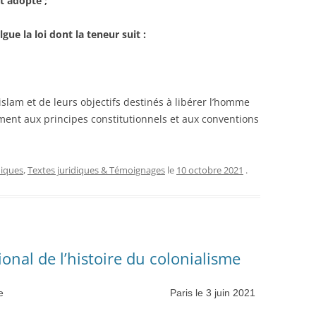
t adopté ;
gue la loi dont la teneur suit :
’islam et de leurs objectifs destinés à libérer l’homme
ément aux principes constitutionnels et aux conventions
diques
,
Textes juridiques & Témoignages
le
10 octobre 2021
.
onal de l’histoire du colonialisme
e la République Paris le 3 juin 2021