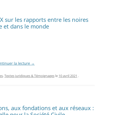
sur les rapports entre les noires
e et dans le monde
ntinuer la lecture
→
es
,
Textes juridiques & Témoignages
le
10 avril 2021
.
ions, aux fondations et aux réseaux :
le pour la Société Civile