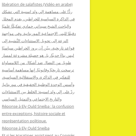
:
libération de salafistes (Vidéo en arabe)
ردًّا على مساهمة إلي ولد اسنيبة التي تشكك
في الذاكرة السياسية للحراطين، يقدم المحلل
والباحث الشيخ سيداتي حمادي تفكيكًا علميًا
دقيقًا للبنى الاجتماعية الموريتانية. وفي مواجهة
النزعة إلى تحويل الاستثناءات النَّسَبية إلى
قواعد تاريخية، يبيّن أن بروز الحراطين سياسيًا
ليس بناءً حديثًا، بل هو حصيلة مشروعة لمسار
طويل من النضال ضد أشكال من اللامساواة
ترسخت تاريخيًا وقانونيًا. إنها مساهمة أساسية
للتفكير في الذاكرة، والاستقلالية السياسية،
وأسس الوحدة الوطنية الحقيقية في موريتانيا.
ردّ على إلي ولد اسنيبة: الخلط بين الاستثناءات
والتاريخ الاجتماعي والتمثيل السياسي
Réponse à Ely Ould Sneiba : la confusion
entre exceptions, histoire sociale et
représentation politique.
Réponse à Ely Ould Sneiba
Et si les Haratines assistaient au Congrès