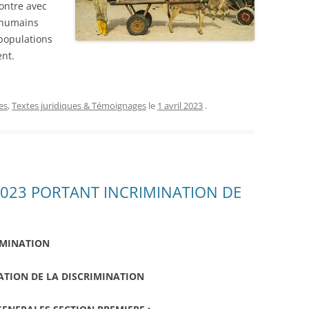
ontre avec
s humains
 populations
ent.
es
,
Textes juridiques & Témoignages
le
1 avril 2023
.
18-023 PORTANT INCRIMINATION DE
RIMINATION
NATION DE LA DISCRIMINATION