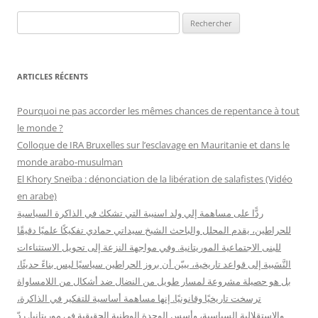
R
e
c
h
ARTICLES RÉCENTS
e
r
Pourquoi ne pas accorder les mêmes chances de repentance à tout
c
le monde ?
h
Colloque de IRA Bruxelles sur l’esclavage en Mauritanie et dans le
e
monde arabo-musulman
r
El Khory Sneïba : dénonciation de la libération de salafistes (Vidéo
en arabe)
:
ردًّا على مساهمة إلي ولد اسنيبة التي تشكك في الذاكرة السياسية
للحراطين، يقدم المحلل والباحث الشيخ سيداتي حمادي تفكيكًا علميًا دقيقًا
للبنى الاجتماعية الموريتانية. وفي مواجهة النزعة إلى تحويل الاستثناءات
النَّسَبية إلى قواعد تاريخية، يبيّن أن بروز الحراطين سياسيًا ليس بناءً حديثًا،
بل هو حصيلة مشروعة لمسار طويل من النضال ضد أشكال من اللامساواة
ترسخت تاريخيًا وقانونيًا. إنها مساهمة أساسية للتفكير في الذاكرة،
والاستقلالية السياسية، وأسس الوحدة الوطنية الحقيقية في موريتانيا. ردّ