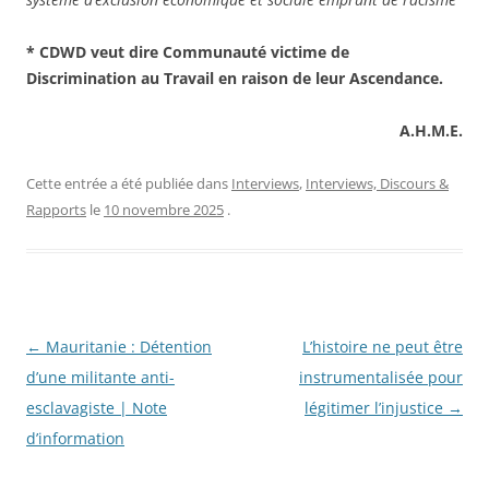
* CDWD veut dire Communauté victime de
Discrimination au Travail en raison de leur Ascendance.
A.H.M.E.
Cette entrée a été publiée dans
Interviews
,
Interviews, Discours &
Rapports
le
10 novembre 2025
.
Navigation
←
Mauritanie : Détention
L’histoire ne peut être
des
d’une militante anti-
instrumentalisée pour
articles
esclavagiste | Note
légitimer l’injustice
→
d’information