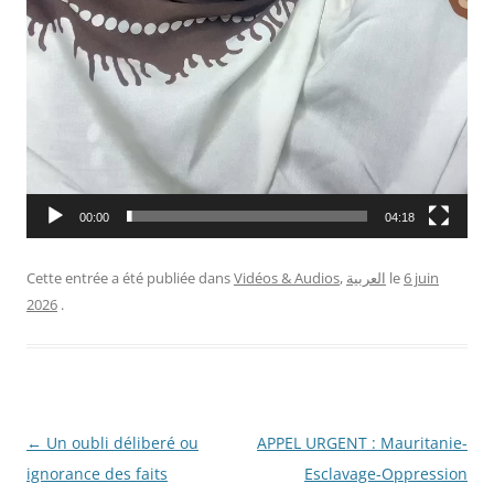
00:00
04:18
Cette entrée a été publiée dans
Vidéos & Audios
,
العربية
le
6 juin
2026
.
Navigation
←
Un oubli déliberé ou
APPEL URGENT : Mauritanie-
des
ignorance des faits
Esclavage-Oppression