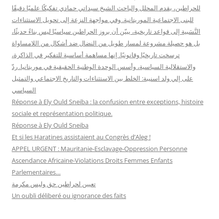
للحراطين، يقدم المحلل والباحث الشيخ سيداتي حمادي تفكيكًا علميًا دقيقًا
للبنى الاجتماعية الموريتانية. وفي مواجهة النزعة إلى تحويل الاستثناءات
النَّسَبية إلى قواعد تاريخية، يبيّن أن بروز الحراطين سياسيًا ليس بناءً حديثًا،
بل هو حصيلة مشروعة لمسار طويل من النضال ضد أشكال من اللامساواة
ترسخت تاريخيًا وقانونيًا. إنها مساهمة أساسية للتفكير في الذاكرة،
والاستقلالية السياسية، وأسس الوحدة الوطنية الحقيقية في موريتانيا. ردّ
على إلي ولد اسنيبة: الخلط بين الاستثناءات والتاريخ الاجتماعي والتمثيل
السياسي
Réponse à Ely Ould Sneiba : la confusion entre exceptions, histoire
sociale et représentation politique.
Réponse à Ely Ould Sneiba
Et si les Haratines assistaient au Congrès d’Aleg !
APPEL URGENT : Mauritanie-Esclavage-Oppression Personne
Ascendance Africaine-Violations Droits Femmes Enfants
Parlementaires…
تعيين لحراطين حق وليس مكرمة
Un oubli déliberé ou ignorance des faits