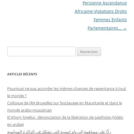
articles
Personne Ascendance
Africaine-Violations Droits
Femmes Enfants
Parlementaires…
→
R
e
c
h
ARTICLES RÉCENTS
e
r
Pourquoi ne pas accorder les mêmes chances de repentance à tout
c
le monde ?
h
Colloque de IRA Bruxelles sur l’esclavage en Mauritanie et dans le
e
monde arabo-musulman
r
El Khory Sneïba : dénonciation de la libération de salafistes (Vidéo
en arabe)
:
ردًّا على مساهمة إلي ولد اسنيبة التي تشكك في الذاكرة السياسية