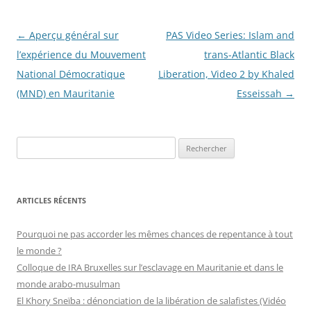
Navigation
←
Aperçu général sur
PAS Video Series: Islam and
des
l’expérience du Mouvement
trans-Atlantic Black
articles
National Démocratique
Liberation, Video 2 by Khaled
(MND) en Mauritanie
Esseissah
→
R
e
c
h
ARTICLES RÉCENTS
e
r
Pourquoi ne pas accorder les mêmes chances de repentance à tout
c
le monde ?
h
Colloque de IRA Bruxelles sur l’esclavage en Mauritanie et dans le
e
monde arabo-musulman
r
El Khory Sneïba : dénonciation de la libération de salafistes (Vidéo