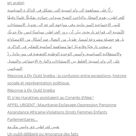
en arabe)
:
ردًّا على مساهمة إلي ولد اسنيبة التي تشكك في الذاكرة السياسية
للحراطين، يقدم المحلل والباحث الشيخ سيداتي حمادي تفكيكًا علميًا دقيقًا
للبنى الاجتماعية الموريتانية. وفي مواجهة النزعة إلى تحويل الاستثناءات
النَّسَبية إلى قواعد تاريخية، يبيّن أن بروز الحراطين سياسيًا ليس بناءً حديثًا،
بل هو حصيلة مشروعة لمسار طويل من النضال ضد أشكال من اللامساواة
ترسخت تاريخيًا وقانونيًا. إنها مساهمة أساسية للتفكير في الذاكرة،
والاستقلالية السياسية، وأسس الوحدة الوطنية الحقيقية في موريتانيا. ردّ
على إلي ولد اسنيبة: الخلط بين الاستثناءات والتاريخ الاجتماعي والتمثيل
السياسي
Réponse à Ely Ould Sneiba : la confusion entre exceptions, histoire
sociale et représentation politique.
Réponse à Ely Ould Sneiba
Et si les Haratines assistaient au Congrès d’Aleg !
APPEL URGENT : Mauritanie-Esclavage-Oppression Personne
Ascendance Africaine-Violations Droits Femmes Enfants
Parlementaires…
تعيين لحراطين حق وليس مكرمة
Un oubli déliberé ou ignorance des faits