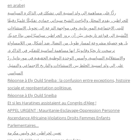
en arabe)
:
ردًّا على مساهمة إلي ولد اسنيبة التي تشكك في الذاكرة السياسية
للحراطين، يقدم المحلل والباحث الشيخ سيداتي حمادي تفكيكًا علميًا دقيقًا
للبنى الاجتماعية الموريتانية. وفي مواجهة النزعة إلى تحويل الاستثناءات
النَّسَبية إلى قواعد تاريخية، يبيّن أن بروز الحراطين سياسيًا ليس بناءً حديثًا،
بل هو حصيلة مشروعة لمسار طويل من النضال ضد أشكال من اللامساواة
ترسخت تاريخيًا وقانونيًا. إنها مساهمة أساسية للتفكير في الذاكرة،
والاستقلالية السياسية، وأسس الوحدة الوطنية الحقيقية في موريتانيا. ردّ
على إلي ولد اسنيبة: الخلط بين الاستثناءات والتاريخ الاجتماعي والتمثيل
السياسي
Réponse à Ely Ould Sneiba : la confusion entre exceptions, histoire
sociale et représentation politique.
Réponse à Ely Ould Sneiba
Et si les Haratines assistaient au Congrès d’Aleg !
APPEL URGENT : Mauritanie-Esclavage-Oppression Personne
Ascendance Africaine-Violations Droits Femmes Enfants
Parlementaires…
تعيين لحراطين حق وليس مكرمة