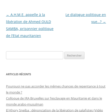
Navigation
←
A.H.M.E. appelle à la
Le dialogue politique en
des
libération de Ahmed OULD
vue…?
→
articles
SAMBA, prisonnier politique
de l’Etat mauritanien
R
e
c
h
ARTICLES RÉCENTS
e
r
Pourquoi ne pas accorder les mêmes chances de repentance à tout
c
le monde ?
h
Colloque de IRA Bruxelles sur l’esclavage en Mauritanie et dans le
e
monde arabo-musulman
r
El Khory Sneïba : dénonciation de la libération de salafistes (Vidéo