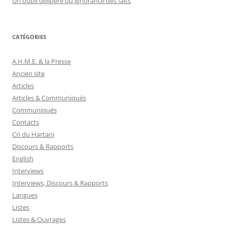
Un oubli déliberé ou ignorance des faits
CATÉGORIES
A.H.M.E. & la Presse
Ancien site
Articles
Articles & Communiqués
Communiqués
Contacts
Cri du Hartani
Discours & Rapports
English
Interviews
Interviews, Discours & Rapports
Langues
Listes
Listes & Ouvrages