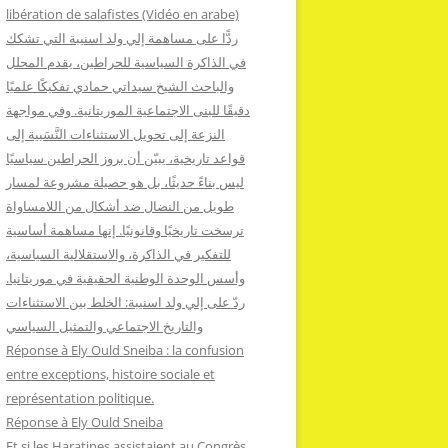
:
libération de salafistes (Vidéo en arabe)
ردًّا على مساهمة إلي ولد اسنيبة التي تشكك
في الذاكرة السياسية للحراطين، يقدم المحلل
والباحث الشيخ سيداتي حمادي تفكيكًا علميًا
دقيقًا للبنى الاجتماعية الموريتانية. وفي مواجهة
النزعة إلى تحويل الاستثناءات النَّسَبية إلى
قواعد تاريخية، يبيّن أن بروز الحراطين سياسيًا
ليس بناءً حديثًا، بل هو حصيلة مشروعة لمسار
طويل من النضال ضد أشكال من اللامساواة
ترسخت تاريخيًا وقانونيًا. إنها مساهمة أساسية
للتفكير في الذاكرة، والاستقلالية السياسية،
وأسس الوحدة الوطنية الحقيقية في موريتانيا.
ردّ على إلي ولد اسنيبة: الخلط بين الاستثناءات
والتاريخ الاجتماعي والتمثيل السياسي
Réponse à Ely Ould Sneiba : la confusion
entre exceptions, histoire sociale et
représentation politique.
Réponse à Ely Ould Sneiba
Et si les Haratines assistaient au Congrès