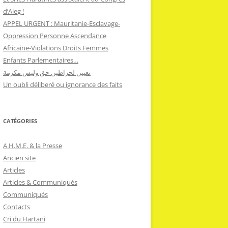
d’Aleg !
APPEL URGENT : Mauritanie-Esclavage-
Oppression Personne Ascendance
Africaine-Violations Droits Femmes
Enfants Parlementaires…
تعيين لحراطين حق وليس مكرمة
Un oubli déliberé ou ignorance des faits
CATÉGORIES
A.H.M.E. & la Presse
Ancien site
Articles
Articles & Communiqués
Communiqués
Contacts
Cri du Hartani