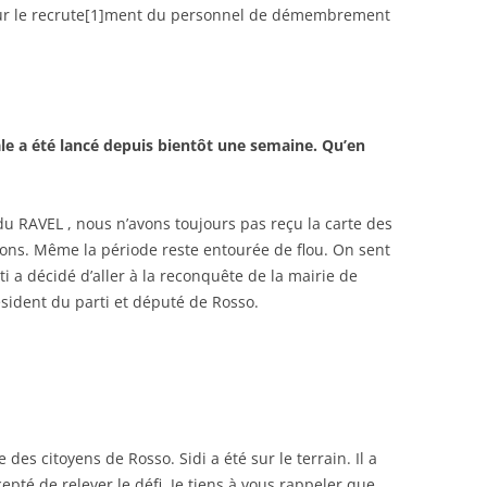
 sur le recrute[1]ment du personnel de démembrement
le a été lancé depuis bientôt une semaine. Qu’en
u RAVEL , nous n’avons toujours pas reçu la carte des
tions. Même la période reste entourée de flou. On sent
 a décidé d’aller à la reconquête de la mairie de
ésident du parti et député de Rosso.
es citoyens de Rosso. Sidi a été sur le terrain. Il a
epté de relever le défi. Je tiens à vous rappeler que