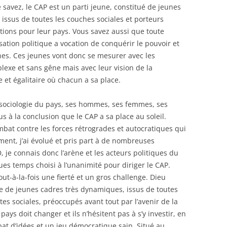
e savez, le CAP est un parti jeune, constitué de jeunes
 issus de toutes les couches sociales et porteurs
tions pour leur pays. Vous savez aussi que toute
sation politique a vocation de conquérir le pouvoir et
nes. Ces jeunes vont donc se mesurer avec les
lexe et sans gêne mais avec leur vision de la
 et égalitaire où chacun a sa place.
 sociologie du pays, ses hommes, ses femmes, ses
 à la conclusion que le CAP a sa place au soleil.
mbat contre les forces rétrogrades et autocratiques qui
ment, j’ai évolué et pris part à de nombreuses
 je connais donc l’arène et les acteurs politiques du
ques temps choisi à l’unanimité pour diriger le CAP.
ut-à-la-fois une fierté et un gros challenge. Dieu
e de jeunes cadres très dynamiques, issus de toutes
es sociales, préoccupés avant tout par l’avenir de la
pays doit changer et ils n’hésitent pas à s’y investir, en
at d’idées et un jeu démocratique sain. Situé au