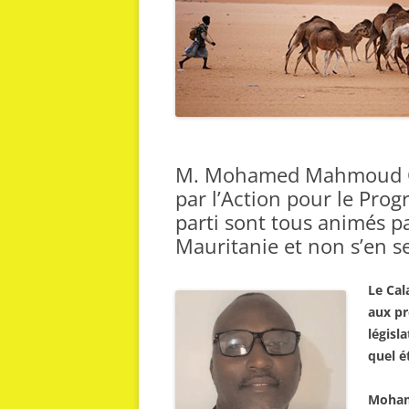
M. Mohamed Mahmoud Ou
par l’Action pour le Prog
parti sont tous animés par
Mauritanie et non s’en se
Le Cal
aux pr
législ
quel é
Moham