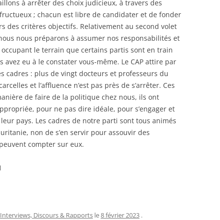
llons à arrêter des choix judicieux, à travers des
fructueux ; chacun est libre de candidater et de fonder
rs des critères objectifs. Relativement au second volet
e nous nous préparons à assumer nos responsabilités et
 occupant le terrain que certains partis sont en train
 avez eu à le constater vous-même. Le CAP attire par
s cadres : plus de vingt docteurs et professeurs du
rcelles et l’affluence n’est pas près de s’arrêter. Ces
anière de faire de la politique chez nous, ils ont
ppropriée, pour ne pas dire idéale, pour s’engager et
e leur pays. Les cadres de notre parti sont tous animés
auritanie, non de s’en servir pour assouvir des
 peuvent compter sur eux.
M
Interviews, Discours & Rapports
le
8 février 2023
.