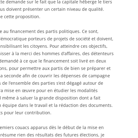
te demande sur le fait que la capitale héberge le tiers
lus doivent présenter un certain niveau de qualité.
e cette proposition.
e au financement des partis politiques. Ce sont,
démocratique porteurs de projets de société et doivent,
sibilisant les citoyens. Pour atteindre ces objectifs,
s laisser à la merci des hommes d’affaires, des détenteurs
demandé à ce que le financement soit livré en deux
ions, pour permettre aux partis de bien se préparer et
 la seconde afin de couvrir les dépenses de campagne
s de l’ensemble des parties s’est dégagé autour de
ra mise en œuvre pour en étudier les modalités
d même à saluer la grande disposition dont a fait
on équipe dans le travail et la rédaction des documents.
s pour leur contribution.
remiers couacs apparus dès le début de la mise en
présume rien des résultats des futures élections, je