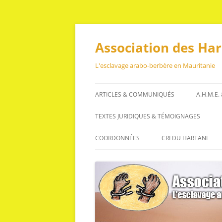
Aller
au
contenu
Association des Ha
L'esclavage arabo-berbère en Mauritanie
ARTICLES & COMMUNIQUÉS
A.H.M.E.
ARTICLES
TEXTES JURIDIQUES & TÉMOIGNAGES
COMMUNIQUÉS
TEXTES JURIDIQUES
COORDONNÉES
CRI DU HARTANI
TÉMOIGNAGES