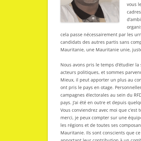
vous l
cadres
d’ambi
organi
cela passe nécessairement par les ur
candidats des autres partis sans comp
Mauritanie, une Mauritanie unie, juste
Nous avons pris le temps d’étudier la
acteurs politiques, et sommes parvenus
Mieux, il peut apporter un plus au co
ont pris le pays en otage. Personnelle
campagnes électorales au sein du RFD,
pays. J’ai été en outre et depuis quel
Vous conviendrez avec moi que c’est to
merci, je peux compter sur une équip
les régions et de toutes ses composant
Mauritanie. Ils sont conscients que ce 
apportant leur contribution à un comb