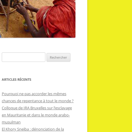
R
e
c
h
ARTICLES RÉCENTS
e
r
Pourquoi ne pas accorder les mêmes
c
chances de repentance à tout le monde ?
h
Colloque de IRA Bruxelles sur l’esclavage
e
en Mauritanie et dans le monde arabo-
r
musulman
El Khory Sneïba : dénonciation de la