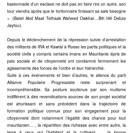
bastonnade d’un esclave ne doit pas en faire rire un autre, son
tour viendra après que le tortionnaire finissant sa sale besogne
». (Batet Abd Maat Tethaak Waheed Owkhar…Bih Hili Debze
Jaytou).
Depuis le déclenchement de la répression suivie d’arrestation
des militants de IRA et Kawtal á Rosso les partis politiques et la
société civile y compris certains imans en Mauritanie épris de
paix sociale et de citoyenneté ont condamné fermement les
agissements des forces de l’ordre et leur hiérarchie.
Suite à ces événements et bien d’autres, le silence du parti
Alliance Populaire Progressiste reste surprenant et
incompréhensible. Sa posture soutenue par son mutisme
indifférent à des revendications sources de son projet sociétal
est ahurissant et sans précédent dans la trajectoire de
formation politique connue pour son engagement pour la
citoyenneté dont notamment l’égalité des chance pour tout
mauritanien… , la répartition des richesse avec entre autre, la
terre à ceux qui l’habitent et la cultivent …, la bonne