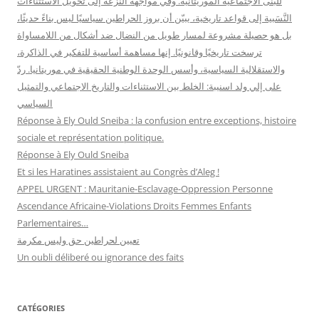
للبنى الاجتماعية الموريتانية. وفي مواجهة النزعة إلى تحويل الاستثناءات
النَّسَبية إلى قواعد تاريخية، يبيّن أن بروز الحراطين سياسيًا ليس بناءً حديثًا،
بل هو حصيلة مشروعة لمسار طويل من النضال ضد أشكال من اللامساواة
ترسخت تاريخيًا وقانونيًا. إنها مساهمة أساسية للتفكير في الذاكرة،
والاستقلالية السياسية، وأسس الوحدة الوطنية الحقيقية في موريتانيا. ردّ
على إلي ولد اسنيبة: الخلط بين الاستثناءات والتاريخ الاجتماعي والتمثيل
السياسي
Réponse à Ely Ould Sneiba : la confusion entre exceptions, histoire
sociale et représentation politique.
Réponse à Ely Ould Sneiba
Et si les Haratines assistaient au Congrès d’Aleg !
APPEL URGENT : Mauritanie-Esclavage-Oppression Personne
Ascendance Africaine-Violations Droits Femmes Enfants
Parlementaires…
تعيين لحراطين حق وليس مكرمة
Un oubli déliberé ou ignorance des faits
CATÉGORIES