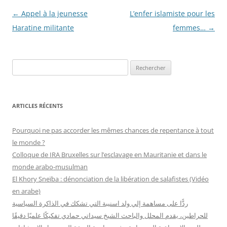
Navigation
←
Appel à la jeunesse
L’enfer islamiste pour les
des
Haratine militante
femmes…
→
articles
R
e
c
h
ARTICLES RÉCENTS
e
r
Pourquoi ne pas accorder les mêmes chances de repentance à tout
c
le monde ?
h
Colloque de IRA Bruxelles sur l’esclavage en Mauritanie et dans le
e
monde arabo-musulman
r
El Khory Sneïba : dénonciation de la libération de salafistes (Vidéo
en arabe)
:
ردًّا على مساهمة إلي ولد اسنيبة التي تشكك في الذاكرة السياسية
للحراطين، يقدم المحلل والباحث الشيخ سيداتي حمادي تفكيكًا علميًا دقيقًا