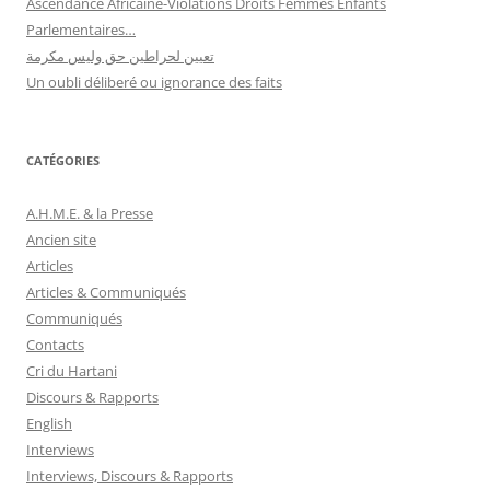
Ascendance Africaine-Violations Droits Femmes Enfants
Parlementaires…
تعيين لحراطين حق وليس مكرمة
Un oubli déliberé ou ignorance des faits
CATÉGORIES
A.H.M.E. & la Presse
Ancien site
Articles
Articles & Communiqués
Communiqués
Contacts
Cri du Hartani
Discours & Rapports
English
Interviews
Interviews, Discours & Rapports