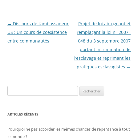
Navigation
←
Discours de l’ambassadeur
Projet de loi abrogeant et
des
US : Un cours de coexistence
remplaçant la loi n° 2007–
articles
entre communautés
048 du 3 septembre 2007
portant incrimination de
l’esclavage et réprimant les
pratiques esclavagistes
→
R
e
c
h
ARTICLES RÉCENTS
e
r
Pourquoi ne pas accorder les mêmes chances de repentance à tout
c
le monde ?