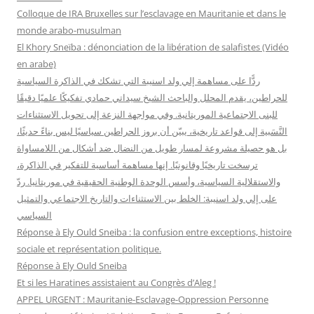
h
Colloque de IRA Bruxelles sur l’esclavage en Mauritanie et dans le
e
monde arabo-musulman
r
El Khory Sneïba : dénonciation de la libération de salafistes (Vidéo
en arabe)
:
ردًّا على مساهمة إلي ولد اسنيبة التي تشكك في الذاكرة السياسية
للحراطين، يقدم المحلل والباحث الشيخ سيداتي حمادي تفكيكًا علميًا دقيقًا
للبنى الاجتماعية الموريتانية. وفي مواجهة النزعة إلى تحويل الاستثناءات
النَّسَبية إلى قواعد تاريخية، يبيّن أن بروز الحراطين سياسيًا ليس بناءً حديثًا،
بل هو حصيلة مشروعة لمسار طويل من النضال ضد أشكال من اللامساواة
ترسخت تاريخيًا وقانونيًا. إنها مساهمة أساسية للتفكير في الذاكرة،
والاستقلالية السياسية، وأسس الوحدة الوطنية الحقيقية في موريتانيا. ردّ
على إلي ولد اسنيبة: الخلط بين الاستثناءات والتاريخ الاجتماعي والتمثيل
السياسي
Réponse à Ely Ould Sneiba : la confusion entre exceptions, histoire
sociale et représentation politique.
Réponse à Ely Ould Sneiba
Et si les Haratines assistaient au Congrès d’Aleg !
APPEL URGENT : Mauritanie-Esclavage-Oppression Personne