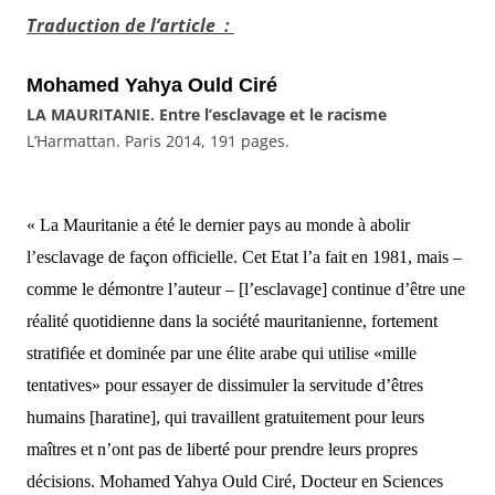
Traduction de l’article :
Mohamed Yahya Ould Ciré
LA MAURITANIE. Entre l’esclavage et le racisme
L’Harmattan. Paris 2014, 191 pages.
« La Mauritanie a été le dernier pays
au
monde
à
abolir
l’esclavage de f
açon
officielle.
Cet Etat
l’a fait en 1981, mais –
comme
le
démontre l’auteur –
[l’esclavage]
continue d’être une
réalité quotidienne dans la société mauritanienne, fort
ement
stratifiée et dominée par une élite arabe
qui
utilise
«mille
tentatives»
pour essayer de dissimuler la servitude d’êtres
humains
[haratine]
, qui travaillent gratuit
ement
pour
leurs
maîtres et n’ont pas de liberté pour prendre
leurs
propres
décisions. Mohamed Yahya
Ould Ciré
,
D
octeur
en
Sciences