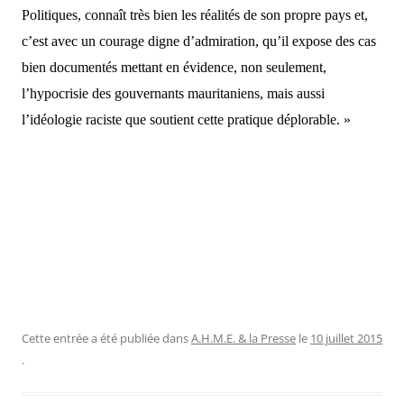
Politiques, connaît très bien l
es
réalité
s
de son propre pays et,
c’est
avec un
courage
digne d’admiration,
qu’il
expose
d
es cas
bien documentés
mettant
en évidence, non seulement,
l’hypocrisie des gouvernants mauritaniens, mais aussi
l’idéologie raciste qu
e
soutient cette pratique déplorable. »
Cette entrée a été publiée dans
A.H.M.E. & la Presse
le
10 juillet 2015
.