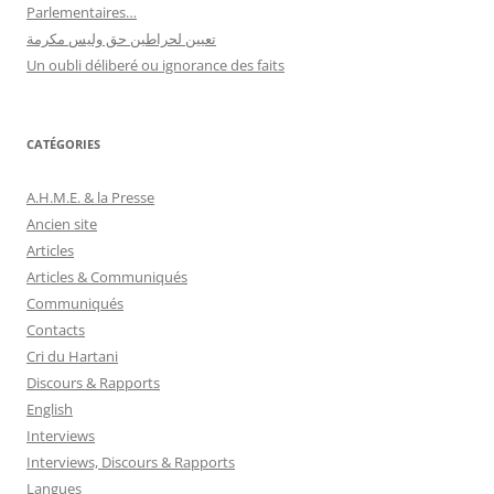
Parlementaires…
تعيين لحراطين حق وليس مكرمة
Un oubli déliberé ou ignorance des faits
CATÉGORIES
A.H.M.E. & la Presse
Ancien site
Articles
Articles & Communiqués
Communiqués
Contacts
Cri du Hartani
Discours & Rapports
English
Interviews
Interviews, Discours & Rapports
Langues