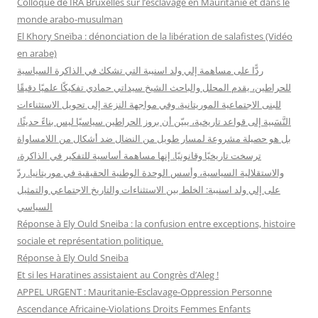
Colloque de IRA Bruxelles sur l’esclavage en Mauritanie et dans le
e
monde arabo-musulman
r
El Khory Sneïba : dénonciation de la libération de salafistes (Vidéo
en arabe)
:
ردًّا على مساهمة إلي ولد اسنيبة التي تشكك في الذاكرة السياسية
للحراطين، يقدم المحلل والباحث الشيخ سيداتي حمادي تفكيكًا علميًا دقيقًا
للبنى الاجتماعية الموريتانية. وفي مواجهة النزعة إلى تحويل الاستثناءات
النَّسَبية إلى قواعد تاريخية، يبيّن أن بروز الحراطين سياسيًا ليس بناءً حديثًا،
بل هو حصيلة مشروعة لمسار طويل من النضال ضد أشكال من اللامساواة
ترسخت تاريخيًا وقانونيًا. إنها مساهمة أساسية للتفكير في الذاكرة،
والاستقلالية السياسية، وأسس الوحدة الوطنية الحقيقية في موريتانيا. ردّ
على إلي ولد اسنيبة: الخلط بين الاستثناءات والتاريخ الاجتماعي والتمثيل
السياسي
Réponse à Ely Ould Sneiba : la confusion entre exceptions, histoire
sociale et représentation politique.
Réponse à Ely Ould Sneiba
Et si les Haratines assistaient au Congrès d’Aleg !
APPEL URGENT : Mauritanie-Esclavage-Oppression Personne
Ascendance Africaine-Violations Droits Femmes Enfants