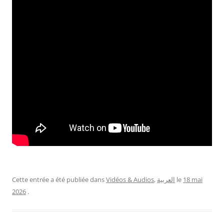
Cette entrée a été publiée dans
Vidéos & Audios
,
العربية
le
18 mai
2026
.