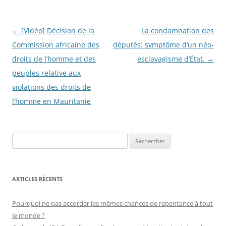
Navigation
←
[Vidéo] Décision de la
La condamnation des
des
Commission africaine des
députés: symptôme d’un néo-
articles
droits de l’homme et des
esclavagisme d’État.
→
peuples relative aux
violations des droits de
l’homme en Mauritanie
R
e
c
h
ARTICLES RÉCENTS
e
r
Pourquoi ne pas accorder les mêmes chances de repentance à tout
c
le monde ?
h