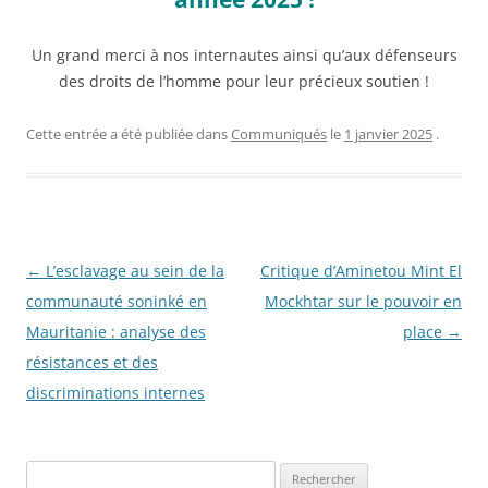
Un grand merci à nos internautes ainsi qu’aux défenseurs
des droits de l’homme pour leur précieux soutien !
Cette entrée a été publiée dans
Communiqués
le
1 janvier 2025
.
Navigation
←
L’esclavage au sein de la
Critique d’Aminetou Mint El
des
communauté soninké en
Mockhtar sur le pouvoir en
articles
Mauritanie : analyse des
place
→
résistances et des
discriminations internes
R