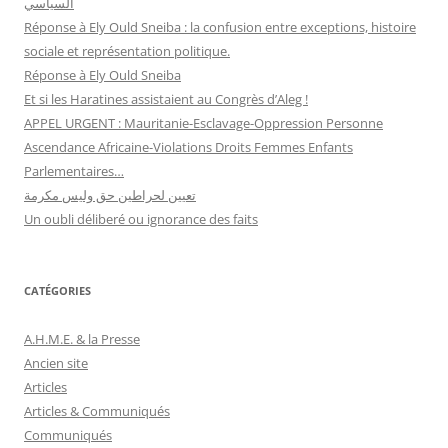
السياسي
Réponse à Ely Ould Sneiba : la confusion entre exceptions, histoire
sociale et représentation politique.
Réponse à Ely Ould Sneiba
Et si les Haratines assistaient au Congrès d’Aleg !
APPEL URGENT : Mauritanie-Esclavage-Oppression Personne
Ascendance Africaine-Violations Droits Femmes Enfants
Parlementaires…
تعيين لحراطين حق وليس مكرمة
Un oubli déliberé ou ignorance des faits
CATÉGORIES
A.H.M.E. & la Presse
Ancien site
Articles
Articles & Communiqués
Communiqués