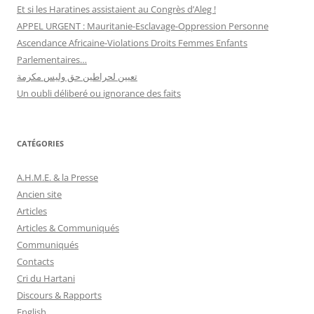
Et si les Haratines assistaient au Congrès d’Aleg !
APPEL URGENT : Mauritanie-Esclavage-Oppression Personne
Ascendance Africaine-Violations Droits Femmes Enfants
Parlementaires…
تعيين لحراطين حق وليس مكرمة
Un oubli déliberé ou ignorance des faits
CATÉGORIES
A.H.M.E. & la Presse
Ancien site
Articles
Articles & Communiqués
Communiqués
Contacts
Cri du Hartani
Discours & Rapports
English