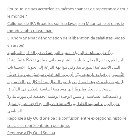
r
Pourquoi ne pas accorder les mêmes chances de repentance à tout
c
le monde ?
h
Colloque de IRA Bruxelles sur l’esclavage en Mauritanie et dans le
e
monde arabo-musulman
r
El Khory Sneïba : dénonciation de la libération de salafistes (Vidéo
en arabe)
:
ردًّا على مساهمة إلي ولد اسنيبة التي تشكك في الذاكرة السياسية
للحراطين، يقدم المحلل والباحث الشيخ سيداتي حمادي تفكيكًا علميًا دقيقًا
للبنى الاجتماعية الموريتانية. وفي مواجهة النزعة إلى تحويل الاستثناءات
النَّسَبية إلى قواعد تاريخية، يبيّن أن بروز الحراطين سياسيًا ليس بناءً حديثًا،
بل هو حصيلة مشروعة لمسار طويل من النضال ضد أشكال من اللامساواة
ترسخت تاريخيًا وقانونيًا. إنها مساهمة أساسية للتفكير في الذاكرة،
والاستقلالية السياسية، وأسس الوحدة الوطنية الحقيقية في موريتانيا. ردّ
على إلي ولد اسنيبة: الخلط بين الاستثناءات والتاريخ الاجتماعي والتمثيل
السياسي
Réponse à Ely Ould Sneiba : la confusion entre exceptions, histoire
sociale et représentation politique.
Réponse à Ely Ould Sneiba