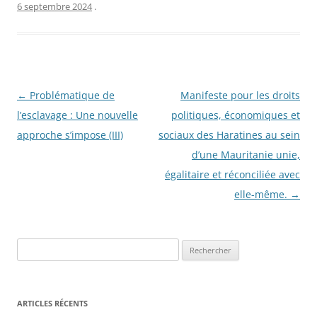
6 septembre 2024
.
Navigation
←
Problématique de
Manifeste pour les droits
des
l’esclavage : Une nouvelle
politiques, économiques et
articles
approche s’impose (III)
sociaux des Haratines au sein
d’une Mauritanie unie,
égalitaire et réconciliée avec
elle-même.
→
R
e
c
h
ARTICLES RÉCENTS
e