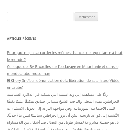
R
e
c
h
ARTICLES RÉCENTS
e
r
Pourquoi ne pas accorder les mêmes chances de repentance à tout
c
le monde ?
h
Colloque de IRA Bruxelles sur l’esclavage en Mauritanie et dans le
e
monde arabo-musulman
r
El Khory Sneïba : dénonciation de la libération de salafistes (Vidéo
en arabe)
:
ردًّا على مساهمة إلي ولد اسنيبة التي تشكك في الذاكرة السياسية
للحراطين، يقدم المحلل والباحث الشيخ سيداتي حمادي تفكيكًا علميًا دقيقًا
للبنى الاجتماعية الموريتانية. وفي مواجهة النزعة إلى تحويل الاستثناءات
النَّسَبية إلى قواعد تاريخية، يبيّن أن بروز الحراطين سياسيًا ليس بناءً حديثًا،
بل هو حصيلة مشروعة لمسار طويل من النضال ضد أشكال من اللامساواة
ترسخت تاريخيًا وقانونيًا. إنها مساهمة أساسية للتفكير في الذاكرة،