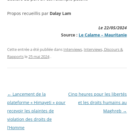
Propos recueillis par
Dalay Lam
Le 22/05/2024
Source :
Le Calame – Mauritanie
Cette entrée a été publiée dans
Interviews
,
Interviews, Discours &
Rapports
le
25 mai 2024
.
Navigation
←
Lancement de la
Cinq heures pour les libertés
des
plateforme « Himayeti » pour
et les droits humains au
articles
recevoir les plaintes de
Maghreb
→
violation des droits de
l’Homme