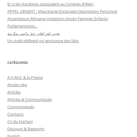
Et si les Haratines assistaient au Congrès d’Aleg !
APPEL URGENT : Mauritanie-Esclavage-Oppression Personne
Ascendance Africaine-Violations Droits Femmes Enfants
Parlementaires…
تعيين لحراطين حق وليس مكرمة
Un oubli déliberé ou ignorance des faits
CATÉGORIES
A.H.M.E. & la Presse
Ancien site
Articles
Articles & Communiqués
Communiqués
Contacts
Cri du Hartani
Discours & Rapports
English