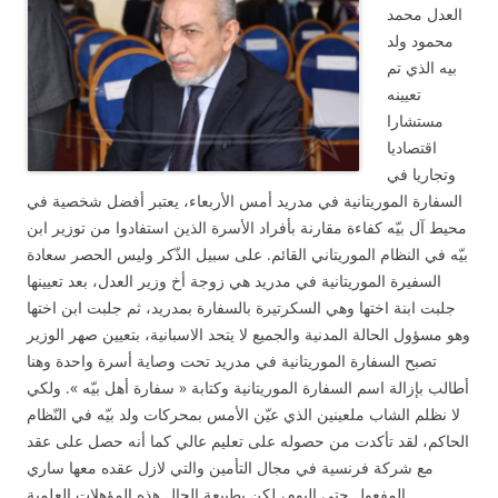
العدل محمد
محمود ولد
بيه الذي تم
تعيينه
مستشارا
اقتصاديا
وتجاريا في
السفارة الموريتانية في مدريد أمس الأربعاء، يعتبر أفضل شخصية في
محيط آل بيّه كفاءة مقارنة بأفراد الأسرة الذين استفادوا من توزير ابن
بيّه في النظام الموريتاني القائم. على سبيل الذّكر وليس الحصر سعادة
السفيرة الموريتانية في مدريد هي زوجة أخ وزير العدل، بعد تعيينها
جلبت ابنة اختها وهي السكرتيرة بالسفارة بمدريد، ثم جلبت ابن اختها
وهو مسؤول الحالة المدنية والجميع لا يتحد الاسبانية، بتعيين صهر الوزير
تصبح السفارة الموريتانية في مدريد تحت وصاية أسرة واحدة وهنا
أطالب بإزالة اسم السفارة الموريتانية وكتابة « سفارة أهل بيّه ». ولكي
لا نظلم الشاب ملعينين الذي عيّن الأمس بمحركات ولد بيّه في النّظام
الحاكم، لقد تأكدت من حصوله على تعليم عالي كما أنه حصل على عقد
مع شركة فرنسية في مجال التأمين والتي لازل عقده معها ساري
المفعول حتى اليوم، لكن بطبيعة الحال هذه المؤهلات العلمية