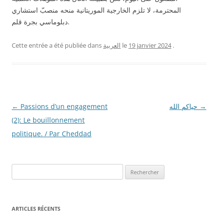
المحترمة، لا تلزم الخارجية الموريتانية منحه منصبّ استشاري
دبلوماسي بجرة قلم.
.
19 janvier 2024
le
العربية
Cette entrée a été publiée dans
→
حياكم الله
Passions d’un engagement
Navigation
←
des
(2): Le bouillonnement
articles
politique. / Par Cheddad
R
e
c
h
ARTICLES RÉCENTS
e