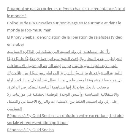
r
Pourquoi ne pas accorder les mêmes chances de repentance à tout
c
le monde ?
h
Colloque de IRA Bruxelles sur l’esclavage en Mauritanie et dans le
e
monde arabo-musulman
r
El Khory Sneïba : dénonciation de la libération de salafistes (Vidéo
en arabe)
:
ردًّا على مساهمة إلي ولد اسنيبة التي تشكك في الذاكرة السياسية
للحراطين، يقدم المحلل والباحث الشيخ سيداتي حمادي تفكيكًا علميًا دقيقًا
للبنى الاجتماعية الموريتانية. وفي مواجهة النزعة إلى تحويل الاستثناءات
النَّسَبية إلى قواعد تاريخية، يبيّن أن بروز الحراطين سياسيًا ليس بناءً حديثًا،
بل هو حصيلة مشروعة لمسار طويل من النضال ضد أشكال من اللامساواة
ترسخت تاريخيًا وقانونيًا. إنها مساهمة أساسية للتفكير في الذاكرة،
والاستقلالية السياسية، وأسس الوحدة الوطنية الحقيقية في موريتانيا. ردّ
على إلي ولد اسنيبة: الخلط بين الاستثناءات والتاريخ الاجتماعي والتمثيل
السياسي
Réponse à Ely Ould Sneiba : la confusion entre exceptions, histoire
sociale et représentation politique.
Réponse à Ely Ould Sneiba