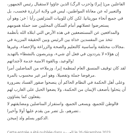
الفاعلين من( إيرا) و(حزب الرگ) الذين جاؤوا لاستقبال رئيس الجمهور،
والتعبير له عن معاناة المواطنين، ليس في ولاية اترارزة فحسب، بل
في جميع أنحاء موريتانيا. لكن كان للوبيات المتزلفين رأيا ٱخر; وهو أن
يستعرضوا عضلاتهم أمام السكان المحليين ضد حملة همومهم
والمدافعين عن المستضعفين في هذه الأرض التي ابتلاه الله بأنظمة
تتخذ من المفسدين خذاة بين الرئيس وبين الحقيقة المزرية في
مجالات مختلفة وأساسية كالتعليم والصحة والزراعة والإحصاء، وغيرها.
إن هؤلاء لا يترددون في فعل أي شيء، ويتربصون بالنشطاء بالتهديد
والوعيد، وبالقوة الامنية خدمة لأجنداتهم!
لقد كان توقيف المنسق العام لمنظمة إيرا، وزملاءه من المناضلين أمرا
مرفوضا جملة وتفصيلا، وهو أمر غير محسوب بالمرة.
وعلى أهل الحكمة في النظام الحاكم أن ينصحوا صقور الفساد بضرورة
أن يتحلوا بأضعف الإيمان من الحكمة، ولا يضعوا الحبل على الغارب لهم
يفعلون كما يشاؤون.
فالوطن للجميع، ويسعى الجميع، واستفزاز المناضلين ومضايقتهم لا
تضرهم، بل تضر من يقدم عليها أولا وأخيرا..
الدكتور يسلم ولد إميجن.
.
26 décembre 2023
le
العربية
Cette entrée a été publiée dans