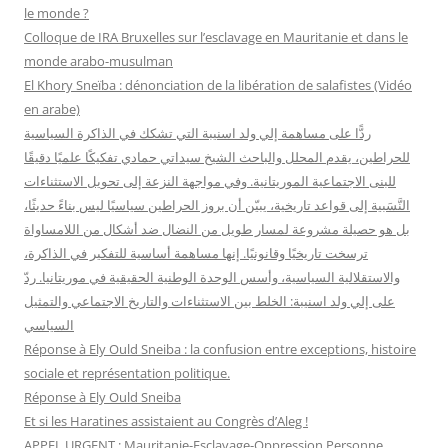
c
le monde ?
h
Colloque de IRA Bruxelles sur l’esclavage en Mauritanie et dans le
e
monde arabo-musulman
r
El Khory Sneïba : dénonciation de la libération de salafistes (Vidéo
en arabe)
:
ردًّا على مساهمة إلي ولد اسنيبة التي تشكك في الذاكرة السياسية
للحراطين، يقدم المحلل والباحث الشيخ سيداتي حمادي تفكيكًا علميًا دقيقًا
للبنى الاجتماعية الموريتانية. وفي مواجهة النزعة إلى تحويل الاستثناءات
النَّسَبية إلى قواعد تاريخية، يبيّن أن بروز الحراطين سياسيًا ليس بناءً حديثًا،
بل هو حصيلة مشروعة لمسار طويل من النضال ضد أشكال من اللامساواة
ترسخت تاريخيًا وقانونيًا. إنها مساهمة أساسية للتفكير في الذاكرة،
والاستقلالية السياسية، وأسس الوحدة الوطنية الحقيقية في موريتانيا. ردّ
على إلي ولد اسنيبة: الخلط بين الاستثناءات والتاريخ الاجتماعي والتمثيل
السياسي
Réponse à Ely Ould Sneiba : la confusion entre exceptions, histoire
sociale et représentation politique.
Réponse à Ely Ould Sneiba
Et si les Haratines assistaient au Congrès d’Aleg !
APPEL URGENT : Mauritanie-Esclavage-Oppression Personne