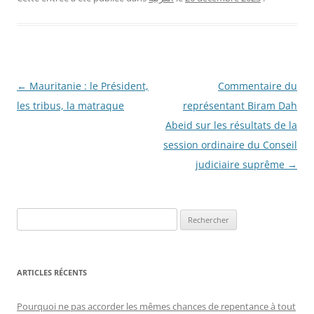
Navigation
←
Mauritanie : le Président,
Commentaire du
des
les tribus, la matraque
représentant Biram Dah
articles
Abeid sur les résultats de la
session ordinaire du Conseil
judiciaire suprême
→
R
e
c
h
ARTICLES RÉCENTS
e
r
Pourquoi ne pas accorder les mêmes chances de repentance à tout