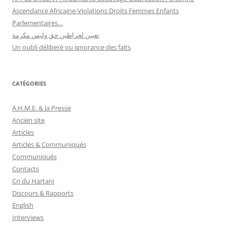
Ascendance Africaine-Violations Droits Femmes Enfants
Parlementaires…
تعيين لحراطين حق وليس مكرمة
Un oubli déliberé ou ignorance des faits
CATÉGORIES
A.H.M.E. & la Presse
Ancien site
Articles
Articles & Communiqués
Communiqués
Contacts
Cri du Hartani
Discours & Rapports
English
Interviews