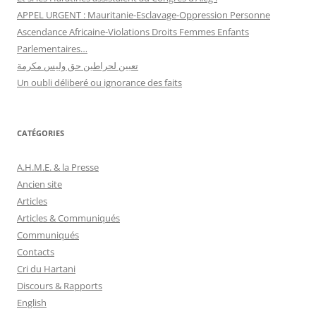
APPEL URGENT : Mauritanie-Esclavage-Oppression Personne
Ascendance Africaine-Violations Droits Femmes Enfants
Parlementaires…
تعيين لحراطين حق وليس مكرمة
Un oubli déliberé ou ignorance des faits
CATÉGORIES
A.H.M.E. & la Presse
Ancien site
Articles
Articles & Communiqués
Communiqués
Contacts
Cri du Hartani
Discours & Rapports
English