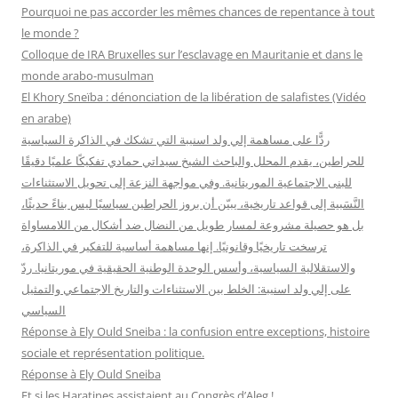
r
Pourquoi ne pas accorder les mêmes chances de repentance à tout
c
le monde ?
h
Colloque de IRA Bruxelles sur l’esclavage en Mauritanie et dans le
e
monde arabo-musulman
r
El Khory Sneïba : dénonciation de la libération de salafistes (Vidéo
en arabe)
:
ردًّا على مساهمة إلي ولد اسنيبة التي تشكك في الذاكرة السياسية
للحراطين، يقدم المحلل والباحث الشيخ سيداتي حمادي تفكيكًا علميًا دقيقًا
للبنى الاجتماعية الموريتانية. وفي مواجهة النزعة إلى تحويل الاستثناءات
النَّسَبية إلى قواعد تاريخية، يبيّن أن بروز الحراطين سياسيًا ليس بناءً حديثًا،
بل هو حصيلة مشروعة لمسار طويل من النضال ضد أشكال من اللامساواة
ترسخت تاريخيًا وقانونيًا. إنها مساهمة أساسية للتفكير في الذاكرة،
والاستقلالية السياسية، وأسس الوحدة الوطنية الحقيقية في موريتانيا. ردّ
على إلي ولد اسنيبة: الخلط بين الاستثناءات والتاريخ الاجتماعي والتمثيل
السياسي
Réponse à Ely Ould Sneiba : la confusion entre exceptions, histoire
sociale et représentation politique.
Réponse à Ely Ould Sneiba
Et si les Haratines assistaient au Congrès d’Aleg !