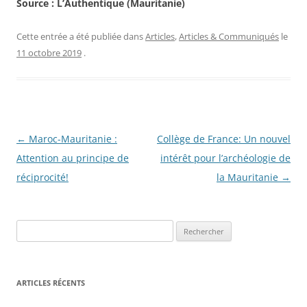
Source : L’Authentique (Mauritanie)
Cette entrée a été publiée dans
Articles
,
Articles & Communiqués
le
11 octobre 2019
.
Navigation
←
Maroc-Mauritanie :
Collège de France: Un nouvel
des
Attention au principe de
intérêt pour l’archéologie de
articles
réciprocité!
la Mauritanie
→
R
e
c
h
ARTICLES RÉCENTS
e