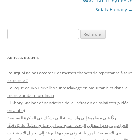
Work_ GFOD_ by Cheikh
Sidaty Hamady
→
R
e
c
h
ARTICLES RÉCENTS
e
r
Pourquoi ne pas accorder les mêmes chances de repentance à tout
c
le monde ?
h
Colloque de IRA Bruxelles sur l’esclavage en Mauritanie et dans le
e
monde arabo-musulman
r
El Khory Sneïba : dénonciation de la libération de salafistes (Vidéo
en arabe)
:
ردًّا على مساهمة إلي ولد اسنيبة التي تشكك في الذاكرة السياسية
للحراطين، يقدم المحلل والباحث الشيخ سيداتي حمادي تفكيكًا علميًا دقيقًا
للبنى الاجتماعية الموريتانية. وفي مواجهة النزعة إلى تحويل الاستثناءات