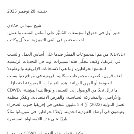
جنيف، 28 نوفمبر 2025
شيخ سيداتي حمّادي
خبير أول في حقوق المجتمعات المُميَّز على أساس النسب والعمل،
باحث مختص في البُنى التمييزية، محلّل وكاتب
من هم المجموعات المميَّز ضدها على أساس العمل والنسب (CDWD)
في إفريقيا، وكيف تتجلّى هذه التمييزات، وما هي التحديات الرئيسية
لمجتمع الحراطين، وما هي الاستجابات الإفريقية والوطنية؟
لعدة قرون، حُصرت مجموعات سكانية إفريقية في مواقع دنيا بسبب
العبودية أو المهن الوراثية. هذه التمييزات، المعروفة اختصارًا بـ
CDWD، ما تزال تحدّ من الوصول إلى التعليم، والوظائف المؤهلة،
والأراضي، والمشاركة السياسية، والفرص الاقتصادية. وتقدّر منظمة
العمل الدولية (2022) أنّ 5.4 مليون شخص في إفريقيا جنوب الصحراء
يعيشون في أوضاع العبودية الحديثة. ويُعدّ الحراطين في موريتانيا مثالًا
بارزًا على هذه اللامساواة المستمرة.
I. من هم CDWD وكيف تتجلى هذه التمييزات