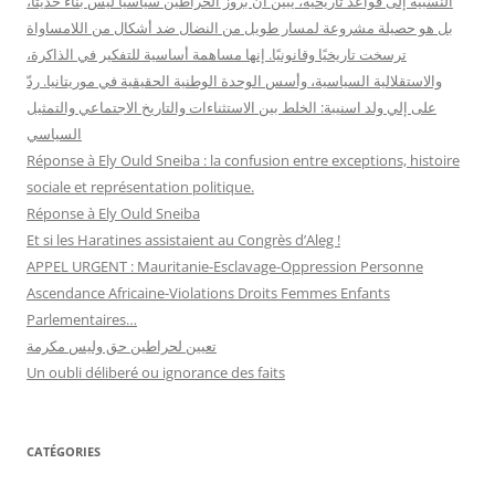
النَّسَبية إلى قواعد تاريخية، يبيّن أن بروز الحراطين سياسيًا ليس بناءً حديثًا،
بل هو حصيلة مشروعة لمسار طويل من النضال ضد أشكال من اللامساواة
ترسخت تاريخيًا وقانونيًا. إنها مساهمة أساسية للتفكير في الذاكرة،
والاستقلالية السياسية، وأسس الوحدة الوطنية الحقيقية في موريتانيا. ردّ
على إلي ولد اسنيبة: الخلط بين الاستثناءات والتاريخ الاجتماعي والتمثيل
السياسي
Réponse à Ely Ould Sneiba : la confusion entre exceptions, histoire
sociale et représentation politique.
Réponse à Ely Ould Sneiba
Et si les Haratines assistaient au Congrès d’Aleg !
APPEL URGENT : Mauritanie-Esclavage-Oppression Personne
Ascendance Africaine-Violations Droits Femmes Enfants
Parlementaires…
تعيين لحراطين حق وليس مكرمة
Un oubli déliberé ou ignorance des faits
CATÉGORIES