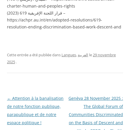
charter-human-and-peoples-rights
قرار اللجنة الإفريقية 619 (2023) –
https://achpr.au.int/en/adopted-resolutions/619-
resolution-ending-discrimination-based-work-descent-and
29 novembre
le
العربية
,
Langues
Cette entrée a été publiée dans
2025
.
Navigation
←
Attention à la banalisation
Genèva 28 November 2025 :
des
de notre fonction publique,
The Global Forum of
articles
parapublique et de notre
Communities Discriminated
espace politique !
on the Basis of Descent and