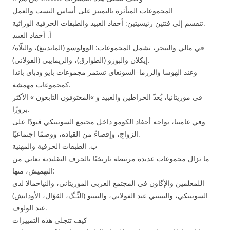
المجموعات المتأثرة بالتمييز على أساس النسب والعمل
تنقسم إلى فئتين رئيسيتين: أحفاد العبيد والطبقات الحرفية الوراثية.
أ. أحفاد العبيد
في مالي والنيجر، تشمل المجموعات: الوولوسو (الماندينغ)، والبلّاه/
إيكلان والبوزو (الطوارق)، والريمايبي (الفولاني).
وعند الهوسا والزرما–السونغاي تستمر مجموعات بايو ودباي باندا
كمجموعات مهمشة.
في موريتانيا، يُعدّ الحراطين والعبيد و »المعتوقون التابعون » الأكثر
بروزًا.
وفي غامبيا، يواجه أحفاد الكومو داخل مجتمع السونينكي قيودًا على
الزواج، وإقصاءً من القيادة، ووصمًا اجتماعيًا.
ب. الطبقات الحرفية والمهنية
ما تزال مجموعات عديدة مرتبطة تاريخيًا بالحرف التقليدية تعاني من
التهميش، منها:
اللمعلمين والإگاون في المجتمع العربي الموريتاني، والنياخمالا لدى
السونينكي، والنيينبي عند الفولاني، والنيينو (التِّـگ، القوّال، الأودايش)
عند الولوف.
كيف تتجلى هذه التمييزات