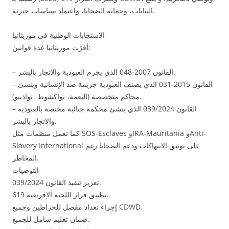
البيانات، وحماية الضحايا، واعتماد سياسات جبرية.
الاستجابات الوطنية في موريتانيا
أقرّت موريتانيا عدة قوانين:
– القانون 2007-048 الذي يجرم العبودية والاتجار بالبشر.
– القانون 2015-031 الذي يصنف العبودية جريمة ضد الإنسانية وينشئ
محاكم متخصصة (النعمة، نواكشوط، نواذيبو).
– القانون 039/2024 الذي ينشئ محكمة جنائية مختصة بالعبودية
والاتجار بالبشر.
كما تعمل منظمات مثل SOS-Esclaves وIRA-Mauritania وAnti-
Slavery International على توثيق الانتهاكات ودعم الضحايا رغم
المخاطر.
التوصيات
تعزيز تنفيذ القانون 039/2024.
تطبيق قرار اللجنة الإفريقية 619.
إجراء تعداد مفصل للحراطين وجميع CDWD.
ضمان تعليم شامل للجميع.