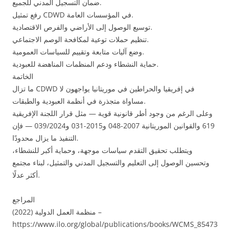
ضمان التسجيل المدني للجميع.
رفع تمثيل CDWD في المؤسسات العامة.
توسيع الوصول إلى الأراضي والفرص الاقتصادية.
تنظيم حملات توعية لمكافحة الوصم الاجتماعي.
وضع آليات متابعة وتقييم للسياسات العمومية.
حماية النشطاء ودعم المنظمات المناهضة للعبودية.
الخاتمة
ما تزال CDWD في إفريقيا والحراطين في موريتانيا يواجهون لا
مساواة متجذرة في أنظمة العبودية والطبقات.
وعلى الرغم من وجود أطر قانونية قوية — مثل قرار اللجنة الإفريقية
619 والقوانين الموريتانية 2007-048 و2015-031 و039/2024 — فإن
التنفيذ ما يزال محدودًا.
ويتطلب تحقيق التقدم سياسات موجهة، وحماية أكبر للنشطاء،
وتحسين الوصول إلى التعليم والتسجيل المدني والتمثيل، لبناء مجتمع
أكثر عدلًا.
المراجع
منظمة العمل الدولية (2022) –
https://www.ilo.org/global/publications/books/WCMS_85473