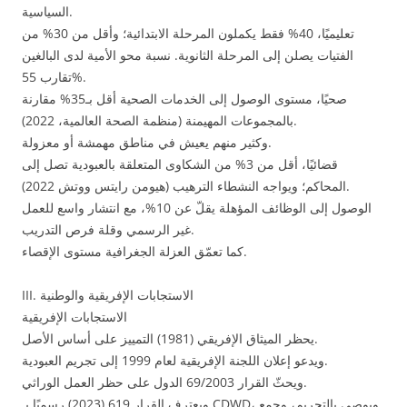
السياسية.
تعليميًا، 40% فقط يكملون المرحلة الابتدائية؛ وأقل من 30% من
الفتيات يصلن إلى المرحلة الثانوية. نسبة محو الأمية لدى البالغين
تقارب 55%.
صحيًا، مستوى الوصول إلى الخدمات الصحية أقل بـ35% مقارنة
بالمجموعات المهيمنة (منظمة الصحة العالمية، 2022).
وكثير منهم يعيش في مناطق مهمشة أو معزولة.
قضائيًا، أقل من 3% من الشكاوى المتعلقة بالعبودية تصل إلى
المحاكم؛ ويواجه النشطاء الترهيب (هيومن رايتس ووتش 2022).
الوصول إلى الوظائف المؤهلة يقلّ عن 10%، مع انتشار واسع للعمل
غير الرسمي وقلة فرص التدريب.
كما تعمّق العزلة الجغرافية مستوى الإقصاء.
III. الاستجابات الإفريقية والوطنية
الاستجابات الإفريقية
يحظر الميثاق الإفريقي (1981) التمييز على أساس الأصل.
ويدعو إعلان اللجنة الإفريقية لعام 1999 إلى تجريم العبودية.
ويحثّ القرار 69/2003 الدول على حظر العمل الوراثي.
ويعترف القرار 619 (2023) رسميًا بـ CDWD، ويوصي بالتجريم، وجمع