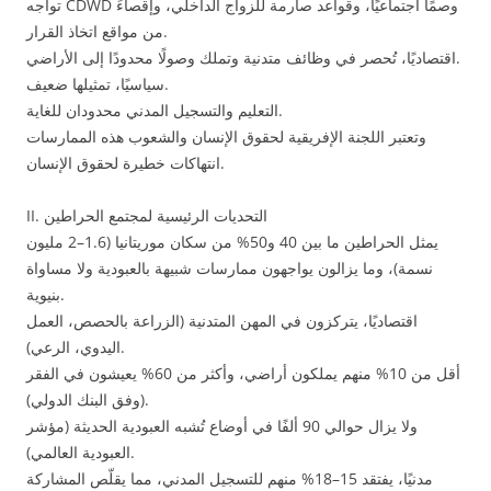
تواجه CDWD وصمًا اجتماعيًا، وقواعد صارمة للزواج الداخلي، وإقصاءً
من مواقع اتخاذ القرار.
اقتصاديًا، تُحصر في وظائف متدنية وتملك وصولًا محدودًا إلى الأراضي.
سياسيًا، تمثيلها ضعيف.
التعليم والتسجيل المدني محدودان للغاية.
وتعتبر اللجنة الإفريقية لحقوق الإنسان والشعوب هذه الممارسات
انتهاكات خطيرة لحقوق الإنسان.
II. التحديات الرئيسية لمجتمع الحراطين
يمثل الحراطين ما بين 40 و50% من سكان موريتانيا (1.6–2 مليون
نسمة)، وما يزالون يواجهون ممارسات شبيهة بالعبودية ولا مساواة
بنيوية.
اقتصاديًا، يتركزون في المهن المتدنية (الزراعة بالحصص، العمل
اليدوي، الرعي).
أقل من 10% منهم يملكون أراضي، وأكثر من 60% يعيشون في الفقر
(وفق البنك الدولي).
ولا يزال حوالي 90 ألفًا في أوضاع تُشبه العبودية الحديثة (مؤشر
العبودية العالمي).
مدنيًا، يفتقد 15–18% منهم للتسجيل المدني، مما يقلّص المشاركة