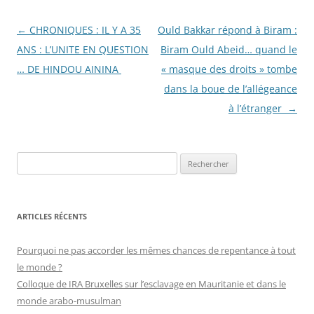
Navigation
←
CHRONIQUES : IL Y A 35
Ould Bakkar répond à Biram :
des
ANS : L’UNITE EN QUESTION
Biram Ould Abeid… quand le
articles
… DE HINDOU AININA
« masque des droits » tombe
dans la boue de l’allégeance
à l’étranger
→
R
e
c
h
ARTICLES RÉCENTS
e
r
Pourquoi ne pas accorder les mêmes chances de repentance à tout
c
le monde ?
h
Colloque de IRA Bruxelles sur l’esclavage en Mauritanie et dans le
e
monde arabo-musulman
r