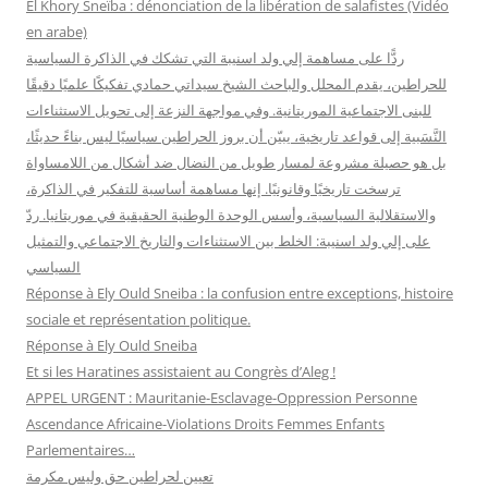
El Khory Sneïba : dénonciation de la libération de salafistes (Vidéo
en arabe)
:
ردًّا على مساهمة إلي ولد اسنيبة التي تشكك في الذاكرة السياسية
للحراطين، يقدم المحلل والباحث الشيخ سيداتي حمادي تفكيكًا علميًا دقيقًا
للبنى الاجتماعية الموريتانية. وفي مواجهة النزعة إلى تحويل الاستثناءات
النَّسَبية إلى قواعد تاريخية، يبيّن أن بروز الحراطين سياسيًا ليس بناءً حديثًا،
بل هو حصيلة مشروعة لمسار طويل من النضال ضد أشكال من اللامساواة
ترسخت تاريخيًا وقانونيًا. إنها مساهمة أساسية للتفكير في الذاكرة،
والاستقلالية السياسية، وأسس الوحدة الوطنية الحقيقية في موريتانيا. ردّ
على إلي ولد اسنيبة: الخلط بين الاستثناءات والتاريخ الاجتماعي والتمثيل
السياسي
Réponse à Ely Ould Sneiba : la confusion entre exceptions, histoire
sociale et représentation politique.
Réponse à Ely Ould Sneiba
Et si les Haratines assistaient au Congrès d’Aleg !
APPEL URGENT : Mauritanie-Esclavage-Oppression Personne
Ascendance Africaine-Violations Droits Femmes Enfants
Parlementaires…
تعيين لحراطين حق وليس مكرمة