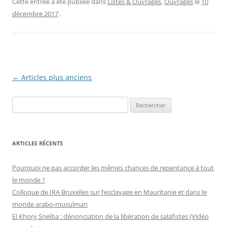
Cette entrée a été publiée dans
Listes & Ouvrages
,
Ouvrages
le
10
décembre 2017
.
Navigation
←
Articles plus anciens
des
R
articles
e
c
h
ARTICLES RÉCENTS
e
r
Pourquoi ne pas accorder les mêmes chances de repentance à tout
c
le monde ?
h
Colloque de IRA Bruxelles sur l’esclavage en Mauritanie et dans le
e
monde arabo-musulman
r
El Khory Sneïba : dénonciation de la libération de salafistes (Vidéo