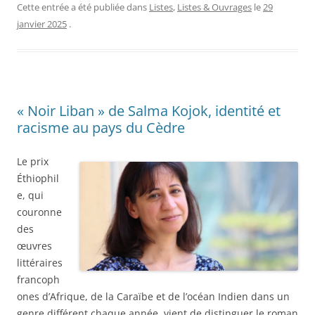
Cette entrée a été publiée dans
Listes
,
Listes & Ouvrages
le
29
janvier 2025
.
« Noir Liban » de Salma Kojok, identité et
racisme au pays du Cèdre
Le prix
Éthiophil
e, qui
couronne
des
œuvres
littéraires
francoph
ones d’Afrique, de la Caraïbe et de l’océan Indien dans un
genre différent chaque année, vient de distinguer le roman