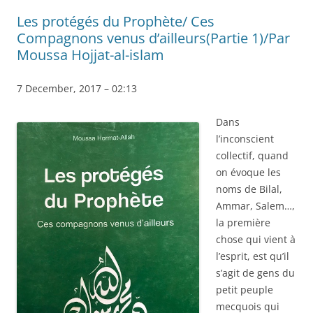
Les protégés du Prophète/ Ces
Compagnons venus d’ailleurs(Partie 1)/Par
Moussa Hojjat-al-islam
7 December, 2017 – 02:13
Dans
l’inconscient
collectif, quand
on évoque les
noms de Bilal,
Ammar, Salem…,
la première
chose qui vient à
l’esprit, est qu’il
s’agit de gens du
petit peuple
mecquois qui