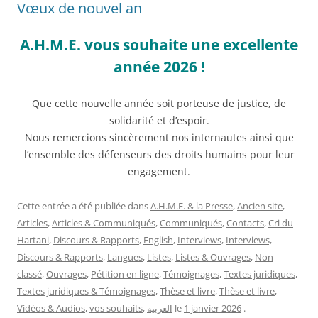
Vœux de nouvel an
A.H.M.E. vous souhaite une excellente
année 2026 !
Que cette nouvelle année soit porteuse de justice, de
solidarité et d’espoir.
Nous remercions sincèrement nos internautes ainsi que
l’ensemble des défenseurs des droits humains pour leur
engagement.
Cette entrée a été publiée dans
A.H.M.E. & la Presse
,
Ancien site
,
Articles
,
Articles & Communiqués
,
Communiqués
,
Contacts
,
Cri du
Hartani
,
Discours & Rapports
,
English
,
Interviews
,
Interviews,
Discours & Rapports
,
Langues
,
Listes
,
Listes & Ouvrages
,
Non
classé
,
Ouvrages
,
Pétition en ligne
,
Témoignages
,
Textes juridiques
,
Textes juridiques & Témoignages
,
Thèse et livre
,
Thèse et livre
,
Vidéos & Audios
,
vos souhaits
,
العربية
le
1 janvier 2026
.