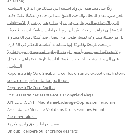
en arabe)
:
ردًّا على مساهمة إلي ولد اسنيبة التي تشكك في الذاكرة السياسية
للحراطين، يقدم المحلل والباحث الشيخ سيداتي حمادي تفكيكًا علميًا دقيقًا
للبنى الاجتماعية الموريتانية. وفي مواجهة النزعة إلى تحويل الاستثناءات
النَّسَبية إلى قواعد تاريخية، يبيّن أن بروز الحراطين سياسيًا ليس بناءً حديثًا،
بل هو حصيلة مشروعة لمسار طويل من النضال ضد أشكال من اللامساواة
ترسخت تاريخيًا وقانونيًا. إنها مساهمة أساسية للتفكير في الذاكرة،
والاستقلالية السياسية، وأسس الوحدة الوطنية الحقيقية في موريتانيا. ردّ
على إلي ولد اسنيبة: الخلط بين الاستثناءات والتاريخ الاجتماعي والتمثيل
السياسي
Réponse à Ely Ould Sneiba : la confusion entre exceptions, histoire
sociale et représentation politique.
Réponse à Ely Ould Sneiba
Et si les Haratines assistaient au Congrès d’Aleg !
APPEL URGENT : Mauritanie-Esclavage-Oppression Personne
Ascendance Africaine-Violations Droits Femmes Enfants
Parlementaires…
تعيين لحراطين حق وليس مكرمة
Un oubli déliberé ou ignorance des faits