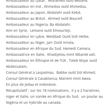
Ambassadeur au Qatar, Mohamed ould Bebane,
Ambassadeur en Ind , Ahmedou ould Ahmedou,
Ambassadeur au japon, Abdalahi ould Kebd,
Ambassadeur au Brésil, Ahmed ould Bouceïf,
Ambassadeur au Nigeria, Ba Abdalahi,
Ami en Syrie, Lemane ould Elmourteji,
Ambassadeur en Lybie, Weddadi Ould Sidi Heïbe,
Ambassadeur au Niger, Jarr Ould Innala,
Ambassadeur en Afrique du Sud, Hamedi Camara,
Ambassadrice en Italie, Khadijetou mint Mbarek vall,
Ambassadeur en Éthiopie et de l’UA , Taleb khyar ould
Abdessalam,
Consul Général à Laspalmas, Babbe ould Sid Ahmed,
Consul Générale à Casablanca, Mariem mint Awva.
En plus de Jedaa et Indonésie.
Récapitulatif : sur les 18 nominations, il y a 2 haratines,
niger et italie, un sonike en Afrique du Sud, un poular au
Nigéria et un hybride au canada.