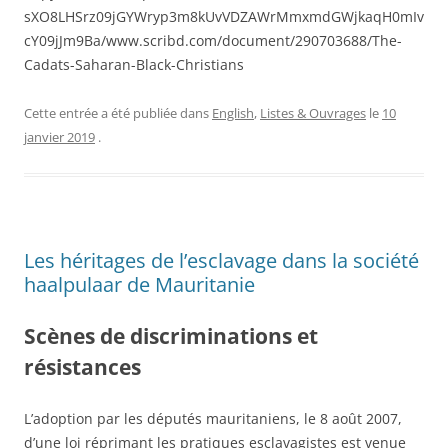
sXO8LHSrz09jGYWryp3m8kUvVDZAWrMmxmdGWjkaqH0mIv
cY09jJm9Ba/www.scribd.com/document/290703688/The-
Cadats-Saharan-Black-Christians
Cette entrée a été publiée dans
English
,
Listes & Ouvrages
le
10
janvier 2019
.
Les héritages de l’esclavage dans la société
haalpulaar de Mauritanie
Scènes de discriminations et
résistances
L’adoption par les députés mauritaniens, le 8 août 2007,
d’une loi réprimant les pratiques esclavagistes est venue