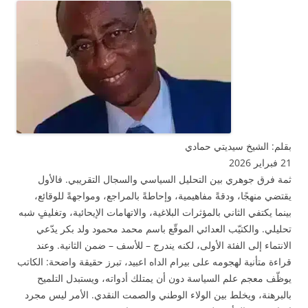
بقلم: الشيخ سيديتي حمادي
21 فبراير 2026
ثمة فرق جوهري بين التحليل السياسي والسجال التقريبي. فالأول
يقتضي منهجًا، ودقةً مفاهيمية، وإحاطةً بالمراجع، ومواجهةً للوقائع،
بينما يكتفي الثاني بالمؤثرات البلاغية، والاتهامات الإيحائية، وتغليفٍ شبه
تحليلي. والكتيّب العدائي الموقّع باسم محمد محمود ولد بكر يدّعي
الانتماء إلى الفئة الأولى، لكنه يندرج – للأسف – ضمن الثانية. وعند
قراءة متأنية لهجومه على بيرام الداه اعبيد، تبرز حقيقة واضحة: الكاتب
يوظّف معجم علم السياسة دون أن يمتلك أدواته، ويستبدل التلميح
بالبرهنة، ويخلط بين الولاء الوطني والصمت النقدي. الأمر ليس مجرد