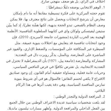
اختلاف في الرأي، بل هو ضعف منهجي صارخ.
1. الوهم الانتخابي بوصفه دليلًا ديمقراطيًا :
تقوم حجته المركزية على فكرة تبسيطية مفادها أنه ما دام بإمكان
معارض أن يترشح لانتخابات ويحصل على نتائج معترف بها، فلا يمكن
وصف النظام بالقمعي. تبدو الحجة بديهية، لكنها هشّة نظريًا، إذ كما يبيّن
ستيفن ليفيتسكي ولوكان واي في كتابهما السلطوية التنافسية: الأنظمة
الهجينة بعد الحرب الباردة (منشورات جامعة كامبريدج، 2010)، فإن
وجود انتخابات تنافسية قد يتعايش مع اختلالات بنيوية عميقة، مثل
السيطرة غير المتكافئة على المؤسسات، والضغط الإداري، والقيود غير
المباشرة على المعارضة. وبالمثل، يذكّر روبرت دال في التعددية:
المشاركة والمعارضة (جامعة ييل، 1971) بأن الديمقراطية لا تختزل في
التعددية الانتخابية، بل تفترض تكافؤًا في فرص التنافس السياسي،
وحريات عامة فعلية، ومساواة حقيقية أمام القانون. إن وجود صناديق
الاقتراع لا يكفي لحسم النقاش؛ فالسؤال هو في أي شروط بنيوية
تمارس المنافسة السياسية، وهي دقة يغيب أثرها في هذا الركام
البلاغي.
2. المرافعة الدولية والتجذر الوطني :
لقد بلغت شخصيات سياسية عديدة الاعتراف الوطني من خلال الجمع
بين الفعل الداخلي والمرافعة الدولية. وتُظهر مسارات نيلسون مانديلا،