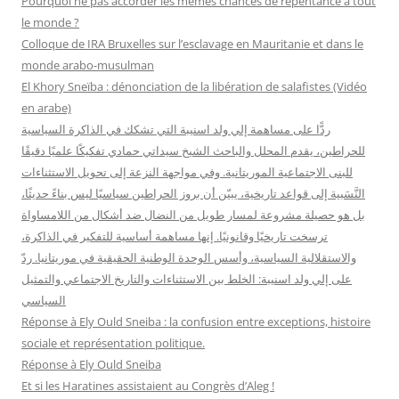
Pourquoi ne pas accorder les mêmes chances de repentance à tout
c
le monde ?
h
Colloque de IRA Bruxelles sur l’esclavage en Mauritanie et dans le
e
monde arabo-musulman
r
El Khory Sneïba : dénonciation de la libération de salafistes (Vidéo
en arabe)
:
ردًّا على مساهمة إلي ولد اسنيبة التي تشكك في الذاكرة السياسية
للحراطين، يقدم المحلل والباحث الشيخ سيداتي حمادي تفكيكًا علميًا دقيقًا
للبنى الاجتماعية الموريتانية. وفي مواجهة النزعة إلى تحويل الاستثناءات
النَّسَبية إلى قواعد تاريخية، يبيّن أن بروز الحراطين سياسيًا ليس بناءً حديثًا،
بل هو حصيلة مشروعة لمسار طويل من النضال ضد أشكال من اللامساواة
ترسخت تاريخيًا وقانونيًا. إنها مساهمة أساسية للتفكير في الذاكرة،
والاستقلالية السياسية، وأسس الوحدة الوطنية الحقيقية في موريتانيا. ردّ
على إلي ولد اسنيبة: الخلط بين الاستثناءات والتاريخ الاجتماعي والتمثيل
السياسي
Réponse à Ely Ould Sneiba : la confusion entre exceptions, histoire
sociale et représentation politique.
Réponse à Ely Ould Sneiba
Et si les Haratines assistaient au Congrès d’Aleg !