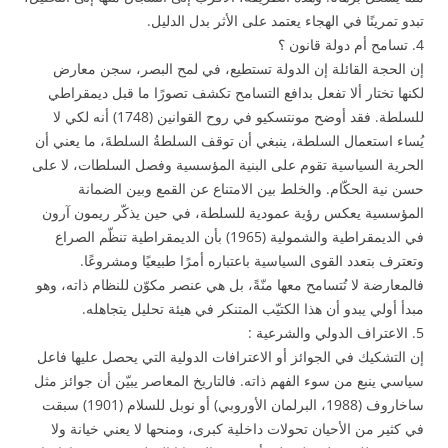
تبدو تمرينًا في الهجاء يعتمد على الأثر بدل الدليل.
4. تسامح أم دولة قانون ؟
إن الحجة القائلة إن الدولة تستطيع، في لمح البصر، سجن معارض
لكنها تختار ألا تفعل بدافع التسامح تكشف تصورًا ما قبل ديمقراطي
للسلطة. فقد أوضح مونتسكيو في روح القوانين (1748) أنه لكي لا
يُساء استعمال السلطة، ينبغي أن توقف السلطةُ السلطةَ، ما يعني أن
الحرية السياسية تقوم على البنية المؤسسية وفصل السلطات، لا على
حسن نية الحكّام. والخلط بين الامتناع عن القمع وبين الضمانة
المؤسسية يعكس رؤية عمودية للسلطة، في حين يذكّر ريمون آرون
في الديمقراطية والشمولية (1965) بأن الديمقراطية تنظّم الصراع
وتعترف بتعدد القوى السياسية باعتباره أمرًا طبيعيًا ومشروعًا.
فالمعارضة لا تُتسامح معها منّةً، بل هي عنصر مكوّن للنظام ذاته، وهو
مبدأ أولي يبدو أن هذا الكتيّب المتنكر في هيئة تحليل يتجاهله.
5. الاعتراف الدولي والشرعية :
إن التشكيك في الجوائز أو الاعترافات الدولية التي يحصل عليها فاعل
سياسي ينبع من سوء الفهم ذاته. فالتاريخ المعاصر يبيّن أن جوائز مثل
ساخاروف (1988، البرلمان الأوروبي) أو نوبل للسلام (1901) سبقت
في كثير من الأحيان تحولات داخلية كبرى، ومنحها لا يعني خيانة ولا