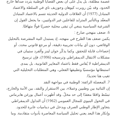
عصمة مطلقة، بل يدل على أن بعض القضايا الوطنية يتردد صداها خارج
الحدود. وقد بيّن روبرت كيوهان وجوزيف ناي في السلطة والاعتماد
المتبادل (1977) أن العلاقات الدولية الحديثة تتسم بالاعتماد المتبادل
المعقّد وبالتأثير المتزايد للفاعلين غير الدولتيين، ما يجعل القول إن
الشرعية السياسية ينبغي أن تبقى محلية حصريًا قولًا متهافتًا.
6. ضعف منهجي صارخ :
يكمن ضعف هذا الطرح في منهجه، إذ يستبدل النية المفترضة بالتحليل
الوقائعي، دون أي بيانات تجريبية دقيقة، أو مرجع قانوني محدد، أو
إحصاءات قابلة للتحقق. وكما يذكّر خوان لينز وألفرد ستيبان في
مشكلات الانتقال الديمقراطي وترسيخه (1996)، فإن ترسيخ
الديمقراطية لا يُقاس فقط باعتماد المعايير القانونية، بل بمدى
استبطانها مؤسسيًا وتطبيقها الفعلي، وهي المتطلبات التحليلية التي
تغيب هنا تحديدًا.
7. المعضلة الزائفة: الوطنية في مواجهة النقد
إن الثنائية بين وطنيين وعملاء، بين الاستقرار والنقد، بين الأمة والخارج،
تبسّط واقعًا معقدًا إلى حد مخلّ. وقد أظهرت أعمال يورغن هابرماس
في التحول البنيوي للمجال العمومي (1962) أن التداول الديمقراطي
يتجاوز الإطار الوطني الصرف ويدخل في ديناميات عابرة للحدود.
وإنكار هذا البعد يعني تحليل السياسة المعاصرة بأدوات متقادمة. وما