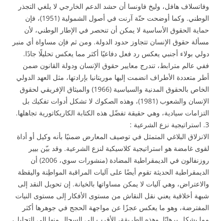
وفاتسلاف هافل، وليخ فاونسا أن حشد الدعم الخارجي لا يلغي التجذر
الوطني. وكما أوضحت حنّة آرنت في أصول الشمولية (1951)، فإن
حماية الحقوق الأساسية لا يمكن أن تنحصر في الإطار الوطني، لأن
مسألة حقوق الإنسان تتجاوز حدود الدولة. ومن ثم فإن مساواة أي منبر
دولي بولاء أجنبي يعكس رد فعل دفاعيًا أكثر مما يعكس تحليلًا جادًا.
ففي عالم مترابط، تندرج معايير حقوق الإنسان ودولة القانون ضمن
أطر متعددة الأطراف انضمت إليها موريتانيا بإرادتها، مثل العهد الدولي
الخاص بالحقوق المدنية والسياسية (1966) والميثاق الإفريقي لحقوق
الإنسان والشعوب (1981)، وهذه الصكوك لا تشكل أدوات تفكيك بل
التزامات سيادية، وهي حقيقة تفضّل هذه الكتابة الكاريكاتورية تجاهلها.
3. استراتيجية نزع الشرعية :
الانزلاق البلاغي المتمثل في توصيف المعارض ضمنيًا بأنه وكيل أو أداة
لقوى غامضة هو استراتيجية كلاسيكية لنزع الشرعية. وقد بيّن بيير
روزنفالون في الديمقراطية المضادة (منشورات سوي، 2006) أن
الديمقراطية الحديثة تقوم أيضًا على آليات المراقبة المواطِنة واليقظة
والاعتراض، وهي آليات لا يمكن مساواتها بالخيانة. إن تحويل النقد إلى
شبهة أخلاقية يعني نقل النقاش من مستوى الأفكار إلى مستوى النيات
المفترضة، وهو ما يعكس عجزًا عن مواجهة الحجج في جوهرها أكثر
مما يشكل برهانًا. وهذه الطريقة، الأقرب إلى السجال منها إلى التحليل،