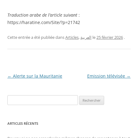
Traduction arabe de l’article suivant
:
https://haratine.com/Site/?p=21742
.
25 février 2026
le
العربية
,
Articles
Cette entrée a été publiée dans
Navigation
←
Alerte sur la Mauritanie
Emission télévisée
→
des
articles
R
e
c
h
ARTICLES RÉCENTS
e
r