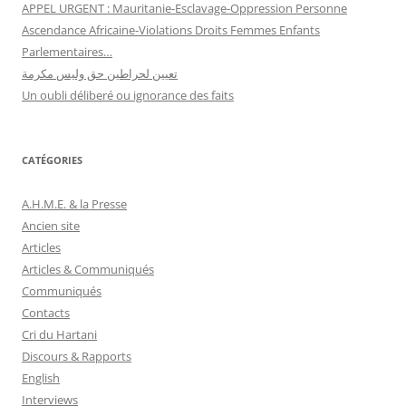
APPEL URGENT : Mauritanie-Esclavage-Oppression Personne
Ascendance Africaine-Violations Droits Femmes Enfants
Parlementaires…
تعيين لحراطين حق وليس مكرمة
Un oubli déliberé ou ignorance des faits
CATÉGORIES
A.H.M.E. & la Presse
Ancien site
Articles
Articles & Communiqués
Communiqués
Contacts
Cri du Hartani
Discours & Rapports
English
Interviews