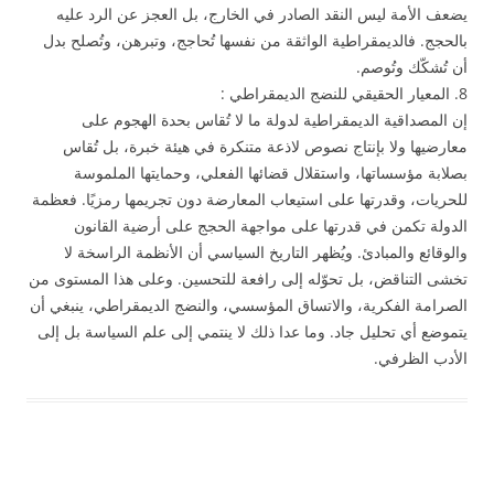
يضعف الأمة ليس النقد الصادر في الخارج، بل العجز عن الرد عليه
بالحجج. فالديمقراطية الواثقة من نفسها تُحاجج، وتبرهن، وتُصلح بدل
أن تُشكّك وتُوصم.
8. المعيار الحقيقي للنضج الديمقراطي :
إن المصداقية الديمقراطية لدولة ما لا تُقاس بحدة الهجوم على
معارضيها ولا بإنتاج نصوص لاذعة متنكرة في هيئة خبرة، بل تُقاس
بصلابة مؤسساتها، واستقلال قضائها الفعلي، وحمايتها الملموسة
للحريات، وقدرتها على استيعاب المعارضة دون تجريمها رمزيًا. فعظمة
الدولة تكمن في قدرتها على مواجهة الحجج على أرضية القانون
والوقائع والمبادئ. ويُظهر التاريخ السياسي أن الأنظمة الراسخة لا
تخشى التناقض، بل تحوّله إلى رافعة للتحسين. وعلى هذا المستوى من
الصرامة الفكرية، والاتساق المؤسسي، والنضج الديمقراطي، ينبغي أن
يتموضع أي تحليل جاد. وما عدا ذلك لا ينتمي إلى علم السياسة بل إلى
الأدب الظرفي.