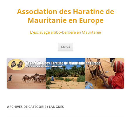
Aller
au
Association des Haratine de
contenu
Mauritanie en Europe
L'esclavage arabo-berbère en Mauritanie
Menu
ARCHIVES DE CATÉGORIE :
LANGUES