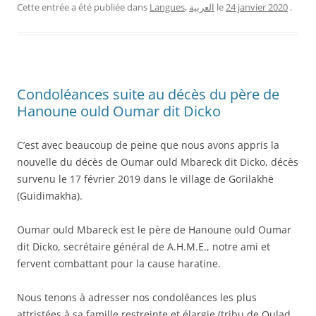
Cette entrée a été publiée dans
Langues
,
العربية
le
24 janvier 2020
.
Condoléances suite au décès du père de
Hanoune ould Oumar dit Dicko
C’est avec beaucoup de peine que nous avons appris la
nouvelle du décès de Oumar ould Mbareck dit Dicko, décès
survenu le 17 février 2019 dans le village de Gorilakhë
(Guidimakha).
Oumar ould Mbareck est le père de Hanoune ould Oumar
dit Dicko, secrétaire général de A.H.M.E., notre ami et
fervent combattant pour la cause haratine.
Nous tenons à adresser nos condoléances les plus
attristées à sa famille restreinte et élargie (tribu de Oulad