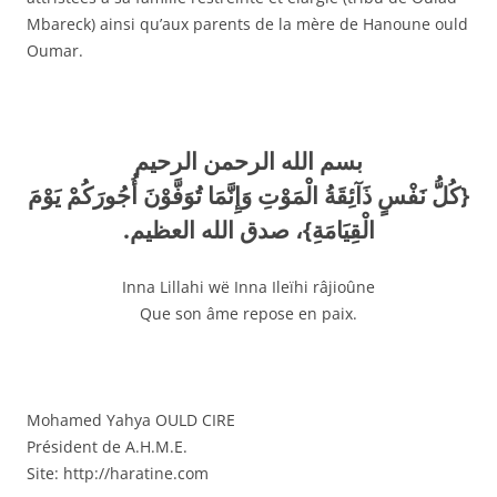
Mbareck) ainsi qu’aux parents de la mère de Hanoune ould
Oumar.
بسم الله الرحمن الرحيم
{كُلُّ نَفْسٍ ذَآئِقَةُ الْمَوْتِ وَإِنَّمَا تُوَفَّوْنَ أُجُورَكُمْ يَوْمَ
الْقِيَامَةِ}، صدق الله العظيم.
Inna Lillahi wë Inna Ileïhi râjioûne
Que son âme repose en paix.
Mohamed Yahya OULD CIRE
Président de A.H.M.E.
Site: http://haratine.com