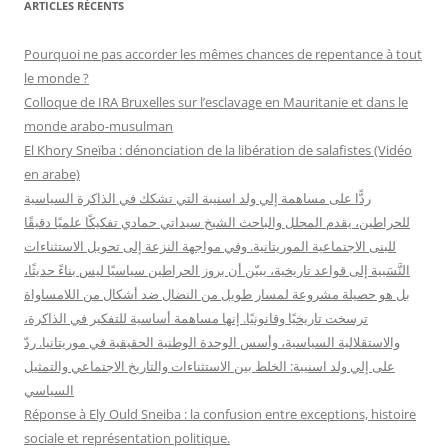
ARTICLES RÉCENTS
e
r
Pourquoi ne pas accorder les mêmes chances de repentance à tout
c
le monde ?
h
Colloque de IRA Bruxelles sur l’esclavage en Mauritanie et dans le
e
monde arabo-musulman
r
El Khory Sneïba : dénonciation de la libération de salafistes (Vidéo
en arabe)
:
ردًّا على مساهمة إلي ولد اسنيبة التي تشكك في الذاكرة السياسية
للحراطين، يقدم المحلل والباحث الشيخ سيداتي حمادي تفكيكًا علميًا دقيقًا
للبنى الاجتماعية الموريتانية. وفي مواجهة النزعة إلى تحويل الاستثناءات
النَّسَبية إلى قواعد تاريخية، يبيّن أن بروز الحراطين سياسيًا ليس بناءً حديثًا،
بل هو حصيلة مشروعة لمسار طويل من النضال ضد أشكال من اللامساواة
ترسخت تاريخيًا وقانونيًا. إنها مساهمة أساسية للتفكير في الذاكرة،
والاستقلالية السياسية، وأسس الوحدة الوطنية الحقيقية في موريتانيا. ردّ
على إلي ولد اسنيبة: الخلط بين الاستثناءات والتاريخ الاجتماعي والتمثيل
السياسي
Réponse à Ely Ould Sneiba : la confusion entre exceptions, histoire
sociale et représentation politique.