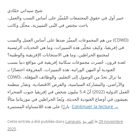
شيخ سيداتي حمّادي
خبير أول في حقوق المجتمعات المُميَّز على أساس النسب والعمل،
باحث مختص في البُنى التمييزية، محلّل وكاتب
من هم المجموعات المميَّز ضدها على أساس العمل والنسب (CDWD)
في إفريقيا، وكيف تتجلّى هذه التمييزات، وما هي التحديات الرئيسية
لمجتمع الحراطين، وما هي الاستجابات الإفريقية والوطنية؟
لعدة قرون، حُصرت مجموعات سكانية إفريقية في مواقع دنيا بسبب
العبودية أو المهن الوراثية. هذه التمييزات، المعروفة اختصارًا بـ
CDWD، ما تزال تحدّ من الوصول إلى التعليم، والوظائف المؤهلة،
والأراضي، والمشاركة السياسية، والفرص الاقتصادية. وتقدّر منظمة
العمل الدولية (2022) أنّ 5.4 مليون شخص في إفريقيا جنوب الصحراء
يعيشون في أوضاع العبودية الحديثة. ويُعدّ الحراطين في موريتانيا مثالًا
بارزًا على هذه اللامساواة المستمرة.
Continuer la lecture
→
Cette entrée a été publiée dans
Langues
,
العربية
le
29 novembre
2025
.