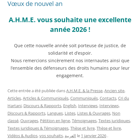
Vœux de nouvel an
A.H.M.E. vous souhaite une excellente
année 2026 !
Que cette nouvelle année soit porteuse de justice, de
solidarité et d’espoir.
Nous remercions sincèrement nos internautes ainsi que
l’ensemble des défenseurs des droits humains pour leur
engagement.
Cette entrée a été publiée dans
A.H.M.E. & la Presse
,
Ancien site
,
Articles
,
Articles & Communiqués
,
Communiqués
,
Contacts
,
Cri du
Hartani
,
Discours & Rapports
,
English
,
Interviews
,
Interviews,
Discours & Rapports
,
Langues
,
Listes
,
Listes & Ouvrages
,
Non
classé
,
Ouvrages
,
Pétition en ligne
,
Témoignages
,
Textes juridiques
,
Textes juridiques & Témoignages
,
Thèse et livre
,
Thèse et livre
,
Vidéos & Audios
,
vos souhaits
,
العربية
le
1 janvier 2026
.