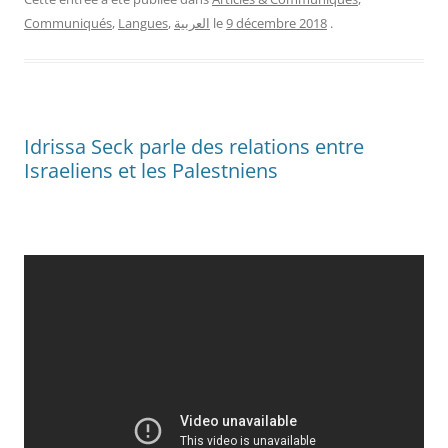
Communiqués
,
Langues
,
العربية
le
9 décembre 2018
.
Idrissa Seck parle des relations entre
Israeliens et les Palestniens