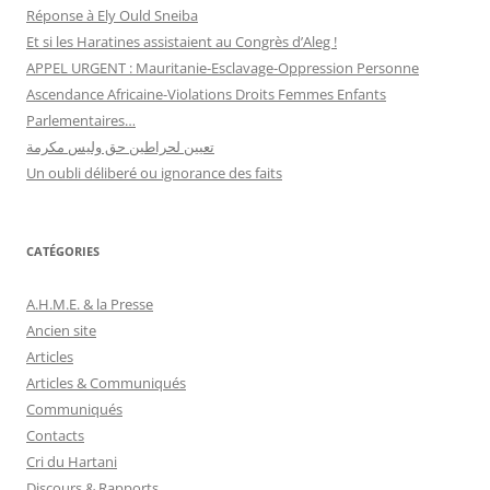
Réponse à Ely Ould Sneiba
Et si les Haratines assistaient au Congrès d’Aleg !
APPEL URGENT : Mauritanie-Esclavage-Oppression Personne
Ascendance Africaine-Violations Droits Femmes Enfants
Parlementaires…
تعيين لحراطين حق وليس مكرمة
Un oubli déliberé ou ignorance des faits
CATÉGORIES
A.H.M.E. & la Presse
Ancien site
Articles
Articles & Communiqués
Communiqués
Contacts
Cri du Hartani
Discours & Rapports