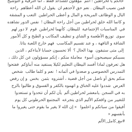
حالكم يا لحراطين ! أنتم مؤهلون للشدائد فقط ، أما الترقية و التوشيح
فمن نصيب البيظان . نعم حق لأحدهم ان يقول ان الله أعطاهم راحة
البال و الوظائف المريحة و المال و أعطى الحراطين التعب و المشقة
و كانما الله خلق لحراطين من أجل راحة البيظان ! نفس الدور نشاهده
في المناسبات الإجتماعية للبيظان. كأنهما لحراطين قوم لا دور لهم
سوى توزيع الأطعمة و الشاي و تنظيف المكاتب و الطبخ و كل ألأمور
الشاقة و التافهة ، و عند تقسيم المكاسب فهم خارج اللعبة بتاتا.
إلى متى ستبقون بهذا الحال ؟ ألا تحسبون حسابا لأبناءكم ، الذين
بسببكم سيصبحون أسوء معاملة منكم ، إنكم مسؤولون عن كل ذلك ،
هل تعرفون لماذا أفسد البيظان التعليم لكيلا يستفيد منه أبناؤكم ففتحوا
التمدرس الخصوصي و صعدوا في أثمانه ! نعم و كلما طالب شخص
منكم بحق أو ناضل من أجل قضية ، أشتروه بثمن بخس و إن رفض
العرض شددوا عليه الخناق و اتهموه بالكفر و الفسوق و طالبوا بالزج
به في السجن .يامعشر لحراطين.ألم يأن لكم أن تتحدوا و تستعدوا
للتغيير من واقعكم الأليم الذي يتجرعه المجتمع الحرطوني كل يوم
أفيقوا من سباتكم و اعلموا » إن الله لا يغير ما بقوم حتى يغيروا ما
بأنفسهم «
#مع_كامل_الألم