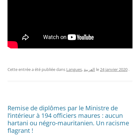
Cette entrée a été publiée dans
Langues
,
العربية
le
24 janvier 2020
.
Remise de diplômes par le Ministre de
l’intérieur à 194 officiers maures : aucun
hartani ou négro-mauritanien. Un racisme
flagrant !