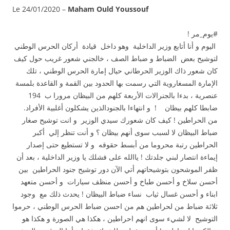
Le 24/01/2020 –
Maham Ould Youssouf
#يوم_مر !
اليوم و أنا أتابع وزير الداخلية وهو داخل قيادة أركان الحرس الوطني
لتوشيح بعض الضباط و ضباط الصف ، خالجني شعور غريب حول كيف
كان شعور ذاك الوزير الحرطاني حيال إمارة الحرس الوطني ، تلك
الإمارة المسغاروية التي رسمت بها الحدود بين القمة و القاعدة بلمسة
عنصرية ، بدءا بالجنرالات الأربعة كلهم من البيظان مرورا ب 194
ضابطا كلهم بيظان ! و انتهاءا بالجنودالذين يشكلون أغلبية الأفراد.
من الحراطين ! كيف كان شعورك سيدي الوزير و انت توشيح صغار
ضباط البيظان لا لسبب سوى أنهم بيظان ؟ و أنت تنظر إلي أكبر
الحراطين رتبة محروما من أبسط حقوقه و لا تستطيع حتى إصدار
إيماءة انتصار لبني جلدتك ! ياالله على فشلك يا وزير الداخلية ، بعد أن
ظفر الموشحون بتوشيحاتهم أتي الآن دور توشيح جنود الحراطين بين
أحسن سلاخ و أحسن طباخ و أحسن منظف سيارات و أحسن متعهد
ابناء و أحسن غسال ثياب نساء ضباط البيظان ! يحدث ذلك مع وجود
ثلاثة ضباط من لحراطين هم من احسن ضباط الحرس الوطني ، حرموا
التوشيح لا لشيء سوى انهم احراطين ، هكذا هي الصورة و هكذا هو