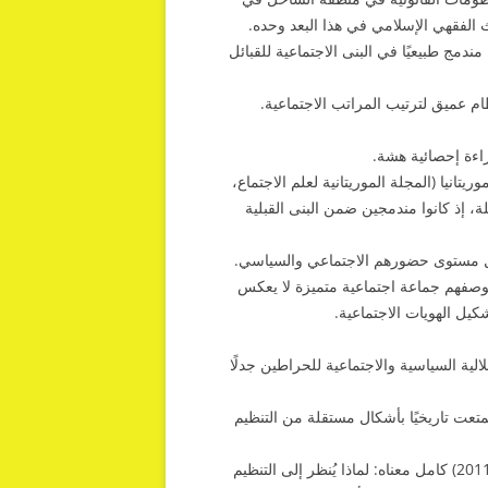
 الفقهي الإسلامي في هذا البعد وحده.
مج طبيعيًا في البنى الاجتماعية للقبائل
ام عميق لترتيب المراتب الاجتماعية.
اءة إحصائية هشة.
تانيا (المجلة الموريتانية لعلم الاجتماع،
قلة، إذ كانوا مندمجين ضمن البنى القبلية
 بل مستوى حضورهم الاجتماعي والسياسي.
جي بالحراطين بوصفهم جماعة اجتماعية متميزة لا يعكس
تشكيل الهويات الاجتماعية.
لالية السياسية والاجتماعية للحراطين جدلًا
ربية-الأمازيغية تمتعت تاريخيًا بأشكال مستقلة من التنظيم
وفي هذا السياق، يكتسب التساؤل الذي يطرحه بروس دي. هول (2011) كامل معناه: لماذا يُنظر إلى التنظيم