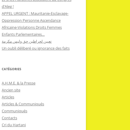
d’Aleg !
APPEL URGENT : Mauritanie-Esclavage-
Oppression Personne Ascendance
Africaine-Violations Droits Femmes
Enfants Parlementaires…
تعيين لحراطين حق وليس مكرمة
Un oubli déliberé ou ignorance des faits
CATÉGORIES
A.H.M.E. & la Presse
Ancien site
Articles
Articles & Communiqués
Communiqués
Contacts
Cri du Hartani