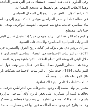
وفي العلوم الاجتماعية، ليست الاستثناءات هي التي تفسر القاعدة، 
وهذا الانقلاب المنهجي هو بالضبط ما يستحق المساءلة.
1. قراءة تُحوِّل النقاش من التاريخ إلى السجال السياسي
في مقاله «ماذا لو حضر الحراطين مؤتمر ألاك؟»، يرى إلي ولد اس
بناء سياسي حديث، تدفع به، خصوصًا، القومية البولارية، بهدف إ
جماعاتي مصطنع.
وتقوم هذه القراءة على انزياح منهجي كبير؛ إذ تستبدل تحليل البنى 
السرديات السياسية المعاصرة والاستثناءات النسبية.
غير أن بروس دي. هول يؤكد في كتابه تاريخ العرق والعنصرية في 
2011) أن التراتبيات الاجتماعية في الفضاء الساحلي الصحراوي
خلال البنى المهيمنة التي تنظّم العلاقات الاجتماعية بصورة دائمة.
ويجد هذا المنظور البنيوي صداه أيضًا في أعمال بيير بونت حول ال
الموريتانية، 1984)، حيث يبيّن أن التراتبيات الاجتماعية ت
تلك المرتبطة بالفئات المسترقّة.
2. الاستثناءات لا تُلغي البنية الاجتماعية
يشير إلي ولد اسنيبة إلى وجود مجموعات من الحراطين عرفت مسارات
تحالفات قبلية أو عسكرية، مثل بعض فروع أولاد أعيد في الترارزة 
باسم «الكحلو الكحلو»، في إشارة إلى وضعيتها كمساعدين عسكريي
ولا أحد ينازع في وجود هذه الحالات، غير أنها تظل مسارات خاصة بال