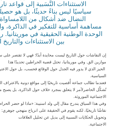
الاستثناءات النَّسَبية إلى قواعد تا
سياسيًا ليس بناءً حديثًا، بل هو ح
النضال ضد أشكال من اللامساواة ترس
مساهمة أساسية للتفكير في الذاكرة، وا
الوحدة الوطنية الحقيقية في موريتانيا. ر
بين الاستثناءات والتاريخ
إن النقاشات حول التاريخ ليست محايدة أبدًا؛ فهي لا تقتصر عل
موازين الق. وفي موريتانيا، تحتل قضية الحراطين تحديدًا هذا
الحيز الذي لا يدور فيه الجدل حول الوقائع فحسب، بل حول الاعتراف
السياسية.
فعندما تطالب جماعة أُقصيت تاريخيًا إلى مواقع دونية بالاعتراف 
تُشكِّل الحاضر
لأمر لا يتعلق بمجرد خلاف حول الذاكرة، بل يصبح مساء
الاجتماعية الموروثة.
وفي هذا السياق يندرج مقال إلي ولد اسنيبة: «ماذا لو حضر الحرا
نقاشًا تاريخيًا، لكنه يقوم في الحقيقة على انزياح منهجي جوهري: ا
وتحويل الحكايات النسبية إلى بديل عن تحليل العلاقات
الاجتماعية.