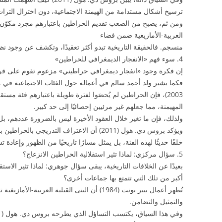
ترسيخ أشكال مستدامة من الهيمنة الاجتماعية، دون اختزال التراث
ومن ثم، يصبح من الصعب تقديم الحراطين باعتبارهم مجرد مكوّن مند
العربية-الأمازيغية ضمن فضاء
منسجم. فالحقيقة التاريخية تبدو أكثر تعقيدًا، وتكشف عن وجود نظ
4. سوء فهم «الانفجار الديمغرافي للحراطين»
إن فكرة وجود «انفجار ديمغرافي حراطيني» مزعوم تقوم على قر
فكما يشير ولد أحمد سالم في أعماله حول الفئات الاجتماعية في موري
2003)، فإن الحراطين لم يُحصَوا لفترة طويلة باعتبارهم فئة مست
المهيمنة، مما جعلهم غير مرئيين إحصائيًا إلى حد كبير.
ولذلك، فإن ما تغير خلال العقود الأخيرة ليس بالضرورة عددهم،
ويؤكد بروس دي. هول (2011) أن الاعتراف التدري
خلقًا حديثًا لهذه الفئة، بل يمثل مسارًا تاريخيًا من الظهور وإعادة 
5. سؤال مركزي: لماذا تثير استقلالية الحراطين الانزعاج؟
بعيدًا عن الخلافات التاريخية، يبقى سؤال جوهري: لماذا تثير الاستق
أكبر من تلك التي تتمتع بها جماعات أخرى؟
تُظهر أعمال بيير بونت (1984) أن البنى القبلية الع
والتمثيل والتضامن.