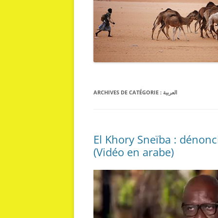
العربية
ARCHIVES DE CATÉGORIE :
El Khory Sneïba : dénonci
(Vidéo en arabe)
Lecteur
vidéo