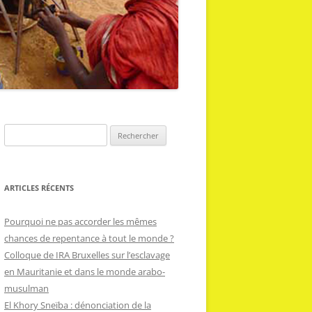
R
e
c
h
ARTICLES RÉCENTS
e
r
Pourquoi ne pas accorder les mêmes
c
chances de repentance à tout le monde ?
h
Colloque de IRA Bruxelles sur l’esclavage
e
en Mauritanie et dans le monde arabo-
r
musulman
El Khory Sneïba : dénonciation de la