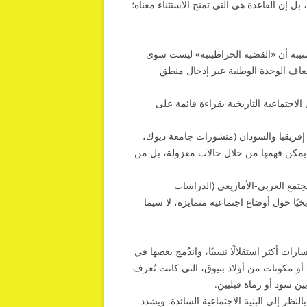
بل إن القاعدة هي التي تمنح الاستثناء معناه؛
نيبة أن «القضية الحراطينية» ليست سوى
ضعاف الوحدة الوطنية عبر إدخال منطق
الاجتماعية التاريخية بقراءة قائمة على
إفريقيا والسودان (منشورات جامعة ديوك،
 لا يمكن فهمها من خلال حالات معزولة، بل من
مجتمع العربي-الأمازيغي (الدراسات
شكلت تاريخيًا حول أوضاع اجتماعية متمايزة، لا سيما
 أكثر استقلالًا نسبيًا، واندُمج بعضها في
أو مكونات من أولاد بنيوق، التي كانت تُعرف
ن سود أو رماة قبليين.
نظر إلى البنية الاجتماعية السائدة. ويشدد