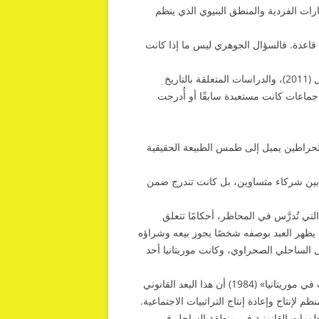
تنوع المسارات الفردية والمنطق البنيوي الذي ينظم
ء قاعدة. فالسؤال الجوهري ليس ما إذا كانت
وفي هذا الشأن، تتقاطع أعمال بيير بونت (1984)، وبروس دي. هول (2011)، والدراسات المتعلقة بالتاريخ
 جماعات كانت مستعبدة سابقًا أو أُدرجت
والحراطين يميل إلى طمس الطبيعة الحقيقية
ت بين شركاء متساوين، بل كانت تندرج ضمن
ي تُدرَّس في المحاظر، أحكامًا تتعلق
لرق. ففي الطبعة الصادرة عن دار المعارف بالقاهرة سنة 1970، يظهر العبد بوصفه شخصًا يجوز بيعه وشراؤه
ل الساحلي الصحراوي، وكانت موريتانيا أحد
وتُظهر تحليلات بيير بونت في دراسته «البنية الاجتماعية والتراتبيات في موريتانيا» (1984) أن هذا البعد القانوني
إنتاج وإعادة إنتاج التراتبيات الاجتماعية.
. هول (2011) كيف أسهمت المنظومات القانونية في منطقة الساحل في