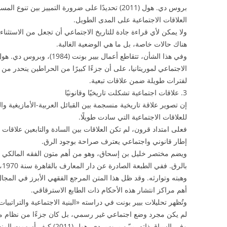
بروس دي. هول (2011) تحديدًا على ضرورة التمييز بين 
العلاقات الاجتماعية على المدى الطويل.
ولا يمكن لأي قراءة جادة للتاريخ الاجتماعي أن تجعل من الاستثنا
هناك حالات خاصة، بل ما هي الوضعية الغالبة.
الاجتماعي لموريتانيا، على أن جزءًا كبيرًا من الحراطين ينحدر من
لفترات طويلة ضمن علاقات تبعية.
3. علاقات اجتماعية تشكلت تاريخيًا وقانونيًا
إن تصوير علاقة تاريخية منسجمة بين القبائل العربية-الأمازيغية 
للعلاقات الاجتماعية التي سادت طويلًا.
فعلى امتداد قرون، لم تكن العلاقات بين السادة والتابعين علاقا
إطار قانوني واجتماعي يعترف صراحة بوجود الرق.
ويضم مختصر خليل بن إسحاق، وهو من أهم متون الفقه المالكي الت
با
وهبته وتوارثه. وقد ظل هذا المتن المرجع الفقهي الأبرز في المجا
أهم مراكز انتشار هذه الأحكام ذات الطابع الاسترقاقي.
لم يكن مجرد وضع اجتماعي غير رسمي، بل كان جزءًا من نظام منظم ل
وفي السياق ذاته، يبيّن بروس دي