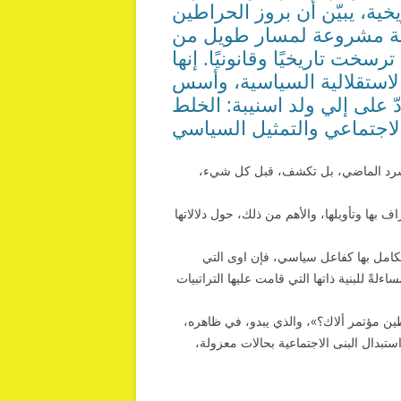
ريخية، يبيّن أن بروز الحراطين
صيلة مشروعة لمسار طويل من
خت تاريخيًا وقانونيًا. إنها
لاستقلالية السياسية، وأسس
دّ على إلي ولد اسنيبة: الخلط
 الاجتماعي والتمثيل السياسي
ى سرد الماضي، بل تكشف، قبل كل شيء،
 بها وتأويلها، والأهم من ذلك، حول دلالاتها
الكامل بها كفاعل سياسي، فإن ا
وى التي
لةً للبنية ذاتها التي قامت عليها التراتبيات
طين مؤتمر ألاك؟»، والذي يبدو، في ظاهره،
ستبدال البنى الاجتماعية بحالات معزولة،