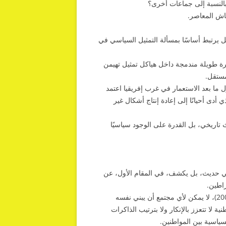
 بالنسبة إلى جماعات أخرى؟
قاش المعاصر.
بل يرتبط أساسًا بمسألة التمثيل السياسي في
ماعية الدنيا لفترة طويلة مندمجة داخل هياكل تمثيل تهيمن
مستقل.
 يبيّن بروس دي. هول (2011) أن بناء الدول ما بعد الاستعمار في غرب إفريقيا اعتمد
ي أدى أحيانًا إلى إعادة إنتاج أشكال غير
اريخي، بل القدرة على الوجود سياسيًا
اسي حديث، بل يكشف، في المقام الأول، عن
راطين.
وكما ذكّر فرانز فانون في كتابه معذبو الأرض (دار لا ديكوفرت، 2002)، لا يمكن لأي مجتمع أن يبني نفسه
 لا تتعزز بالإنكار ولا بترتيب الذاكرات
سياسية بين المواطنين.