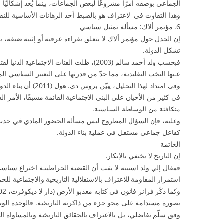
الجماعي بوصفه أمرًا مشروعًا لبعض الجماعات، بينما يُعد إشكاليًا
وهذا التفاوت في الاعتراف هو بالضبط أحد الرهانات الأساسية للن
6. مؤتمر ألاك: مسألة تمثيل سياسي
إن الجدل حول مؤتمر ألاك لا يتعلق بقراءة عرقية أو إثنية ضيقة، 
تشكل الدولة.
فبحسب ولد أحمد سالم (2003)، ظلت الفئات الاجت
عليها النخب التقليدية، مما حدّ من قدرتها على التعبير السياسي ال
وفي امتداد لهذا التحليل،
في كثير من الأحيان على البنى الاجتماعية القائمة مسبقًا، الأمر الذ
متكافئة من الوساطة السياسية.
وعليه، فإن السؤال المطروح ليس مسألة الحضور المادي في حدث ت
كفاعل جماعي مستقل في عملية بناء الدولة.
الخاتمة
إن التاريخ لا يختفي بالإنكار.
فمقال إلي ولد اسنيبة لا يثبت أن القضية الحراطينية اختراع سي
استمرار المقاومة للاعتراف بالاستقلالية التاريخية والاجتماعية للح
بصورة مستدامة على محو جزء من ذاكرته التاريخية. فالوحدة الوطنية
وفق سلّم تفاضلي، بل بالاعتراف بالحقائق التاريخية وبالمساواة ال