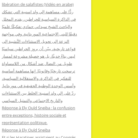
:
libération de salafistes (Vidéo en arabe)
ردًّا على مساهمة إلي ولد اسنيبة التي تشكك
في الذاكرة السياسية للحراطين، يقدم المحلل
والباحث الشيخ سيداتي حمادي تفكيكًا علميًا
دقيقًا للبنى الاجتماعية الموريتانية. وفي مواجهة
النزعة إلى تحويل الاستثناءات النَّسَبية إلى
قواعد تاريخية، يبيّن أن بروز الحراطين سياسيًا
ليس بناءً حديثًا، بل هو حصيلة مشروعة لمسار
طويل من النضال ضد أشكال من اللامساواة
ترسخت تاريخيًا وقانونيًا. إنها مساهمة أساسية
للتفكير في الذاكرة، والاستقلالية السياسية،
وأسس الوحدة الوطنية الحقيقية في موريتانيا.
ردّ على إلي ولد اسنيبة: الخلط بين الاستثناءات
والتاريخ الاجتماعي والتمثيل السياسي
Réponse à Ely Ould Sneiba : la confusion
entre exceptions, histoire sociale et
représentation politique.
Réponse à Ely Ould Sneiba
Et si les Haratines assistaient au Congrès