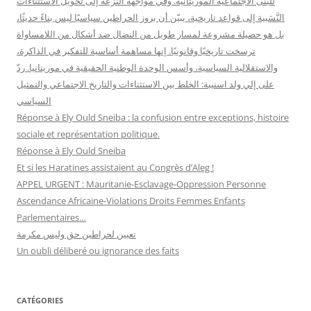
للبنى الاجتماعية الموريتانية. وفي مواجهة النزعة إلى تحويل الاستثناءات
النَّسَبية إلى قواعد تاريخية، يبيّن أن بروز الحراطين سياسيًا ليس بناءً حديثًا،
بل هو حصيلة مشروعة لمسار طويل من النضال ضد أشكال من اللامساواة
ترسخت تاريخيًا وقانونيًا. إنها مساهمة أساسية للتفكير في الذاكرة،
والاستقلالية السياسية، وأسس الوحدة الوطنية الحقيقية في موريتانيا. ردّ
على إلي ولد اسنيبة: الخلط بين الاستثناءات والتاريخ الاجتماعي والتمثيل
السياسي
Réponse à Ely Ould Sneiba : la confusion entre exceptions, histoire
sociale et représentation politique.
Réponse à Ely Ould Sneiba
Et si les Haratines assistaient au Congrès d’Aleg !
APPEL URGENT : Mauritanie-Esclavage-Oppression Personne
Ascendance Africaine-Violations Droits Femmes Enfants
Parlementaires…
تعيين لحراطين حق وليس مكرمة
Un oubli déliberé ou ignorance des faits
CATÉGORIES