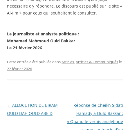
nécessaire d’y répondre. Le discours est publié sur le site «
Al-Ilm » pour ceux qui souhaitent le consulter.
Le journaliste et analyste politique :
Mohamed Mahmoud Ould Bakkar
Le 21 février 2026
Cette entrée a été publiée dans
Articles
,
Articles & Communiqués
le
22 février 2026
.
Navigation
←
ALLOCUTION DE BIRAM
Réponse de Cheikh Sidati
des
OULD DAH OULD ABEID
Hamady à Ould Bakkar :
articles
« Quand le vernis analytique
craque : autopsie d’un