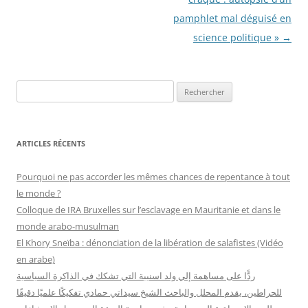
pamphlet mal déguisé en
science politique »
→
R
e
c
h
ARTICLES RÉCENTS
e
r
Pourquoi ne pas accorder les mêmes chances de repentance à tout
c
le monde ?
h
Colloque de IRA Bruxelles sur l’esclavage en Mauritanie et dans le
e
monde arabo-musulman
r
El Khory Sneïba : dénonciation de la libération de salafistes (Vidéo
en arabe)
:
ردًّا على مساهمة إلي ولد اسنيبة التي تشكك في الذاكرة السياسية
للحراطين، يقدم المحلل والباحث الشيخ سيداتي حمادي تفكيكًا علميًا دقيقًا