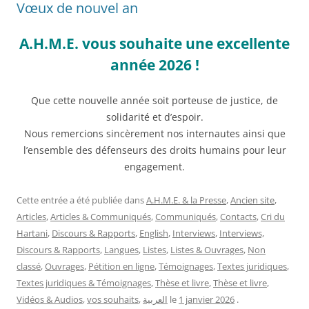
Vœux de nouvel an
A.H.M.E. vous souhaite une excellente
année 2026 !
Que cette nouvelle année soit porteuse de justice, de
solidarité et d’espoir.
Nous remercions sincèrement nos internautes ainsi que
l’ensemble des défenseurs des droits humains pour leur
engagement.
Cette entrée a été publiée dans
A.H.M.E. & la Presse
,
Ancien site
,
Articles
,
Articles & Communiqués
,
Communiqués
,
Contacts
,
Cri du
Hartani
,
Discours & Rapports
,
English
,
Interviews
,
Interviews,
Discours & Rapports
,
Langues
,
Listes
,
Listes & Ouvrages
,
Non
classé
,
Ouvrages
,
Pétition en ligne
,
Témoignages
,
Textes juridiques
,
Textes juridiques & Témoignages
,
Thèse et livre
,
Thèse et livre
,
Vidéos & Audios
,
vos souhaits
,
العربية
le
1 janvier 2026
.