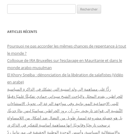
R
e
c
h
ARTICLES RÉCENTS
e
r
Pourquoi ne pas accorder les mêmes chances de repentance à tout
c
le monde ?
h
Colloque de IRA Bruxelles sur l’esclavage en Mauritanie et dans le
e
monde arabo-musulman
r
El Khory Sneïba : dénonciation de la libération de salafistes (Vidéo
en arabe)
:
ردًّا على مساهمة إلي ولد اسنيبة التي تشكك في الذاكرة السياسية
للحراطين، يقدم المحلل والباحث الشيخ سيداتي حمادي تفكيكًا علميًا دقيقًا
للبنى الاجتماعية الموريتانية. وفي مواجهة النزعة إلى تحويل الاستثناءات
النَّسَبية إلى قواعد تاريخية، يبيّن أن بروز الحراطين سياسيًا ليس بناءً حديثًا،
بل هو حصيلة مشروعة لمسار طويل من النضال ضد أشكال من اللامساواة
ترسخت تاريخيًا وقانونيًا. إنها مساهمة أساسية للتفكير في الذاكرة،
والاستقلالية السياسية، وأسس الوحدة الوطنية الحقيقية في موريتانيا. ردّ