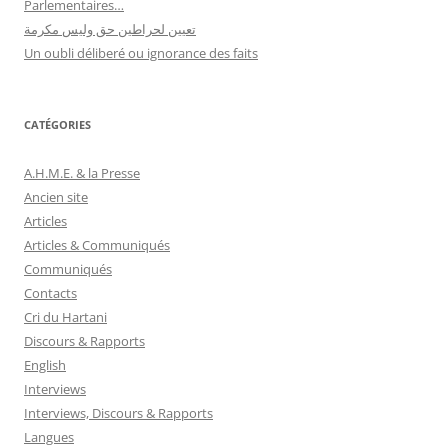
Parlementaires…
تعيين لحراطين حق وليس مكرمة
Un oubli déliberé ou ignorance des faits
CATÉGORIES
A.H.M.E. & la Presse
Ancien site
Articles
Articles & Communiqués
Communiqués
Contacts
Cri du Hartani
Discours & Rapports
English
Interviews
Interviews, Discours & Rapports
Langues