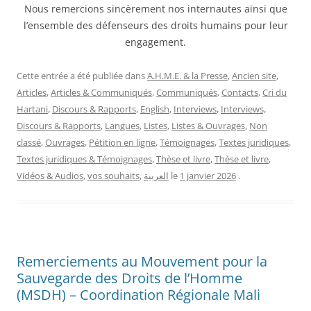
Nous remercions sincèrement nos internautes ainsi que
l’ensemble des défenseurs des droits humains pour leur
engagement.
Cette entrée a été publiée dans
A.H.M.E. & la Presse
,
Ancien site
,
Articles
,
Articles & Communiqués
,
Communiqués
,
Contacts
,
Cri du
Hartani
,
Discours & Rapports
,
English
,
Interviews
,
Interviews,
Discours & Rapports
,
Langues
,
Listes
,
Listes & Ouvrages
,
Non
classé
,
Ouvrages
,
Pétition en ligne
,
Témoignages
,
Textes juridiques
,
Textes juridiques & Témoignages
,
Thèse et livre
,
Thèse et livre
,
Vidéos & Audios
,
vos souhaits
,
العربية
le
1 janvier 2026
.
Remerciements au Mouvement pour la
Sauvegarde des Droits de l’Homme
(MSDH) – Coordination Régionale Mali