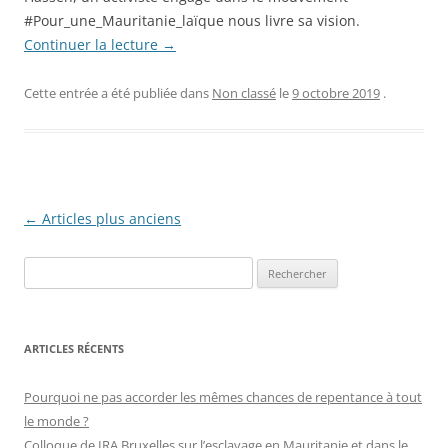
#Pour_une_Mauritanie_laïque nous livre sa vision.
Continuer la lecture
→
Cette entrée a été publiée dans
Non classé
le
9 octobre 2019
.
Navigation
←
Articles plus anciens
des
R
articles
e
c
h
ARTICLES RÉCENTS
e
r
Pourquoi ne pas accorder les mêmes chances de repentance à tout
c
le monde ?
h
Colloque de IRA Bruxelles sur l’esclavage en Mauritanie et dans le