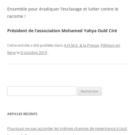
Ensemble pour éradiquer l’esclavage et lutter contre le
racisme !
Président de l’association Mohamed Yahya Ould Ciré
Cette entrée a été publiée dans
A.H.M.E. & la Presse
,
Pétition en
ligne
le
6 octobre 2019
.
R
e
c
h
ARTICLES RÉCENTS
e
r
Pourquoi ne pas accorder les mêmes chances de repentance à tout
c