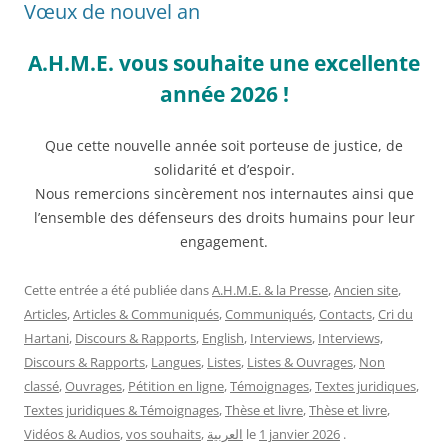
Vœux de nouvel an
A.H.M.E. vous souhaite une excellente
année 2026 !
Que cette nouvelle année soit porteuse de justice, de
solidarité et d’espoir.
Nous remercions sincèrement nos internautes ainsi que
l’ensemble des défenseurs des droits humains pour leur
engagement.
Cette entrée a été publiée dans
A.H.M.E. & la Presse
,
Ancien site
,
Articles
,
Articles & Communiqués
,
Communiqués
,
Contacts
,
Cri du
Hartani
,
Discours & Rapports
,
English
,
Interviews
,
Interviews,
Discours & Rapports
,
Langues
,
Listes
,
Listes & Ouvrages
,
Non
classé
,
Ouvrages
,
Pétition en ligne
,
Témoignages
,
Textes juridiques
,
Textes juridiques & Témoignages
,
Thèse et livre
,
Thèse et livre
,
Vidéos & Audios
,
vos souhaits
,
العربية
le
1 janvier 2026
.