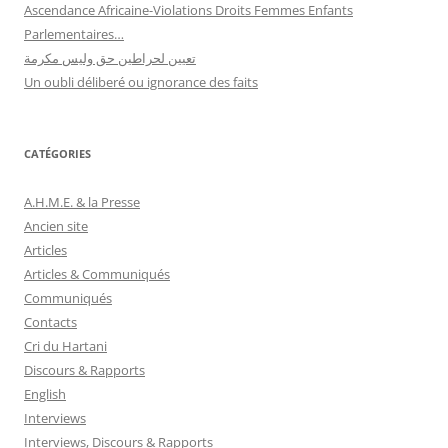
Ascendance Africaine-Violations Droits Femmes Enfants
Parlementaires…
تعيين لحراطين حق وليس مكرمة
Un oubli déliberé ou ignorance des faits
CATÉGORIES
A.H.M.E. & la Presse
Ancien site
Articles
Articles & Communiqués
Communiqués
Contacts
Cri du Hartani
Discours & Rapports
English
Interviews
Interviews, Discours & Rapports