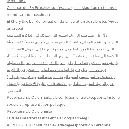
le monde ?
h
Colloque de IRA Bruxelles sur l’esclavage en Mauritanie et dans le
e
monde arabo-musulman
r
El Khory Sneïba : dénonciation de la libération de salafistes (Vidéo
en arabe)
:
ردًّا على مساهمة إلي ولد اسنيبة التي تشكك في الذاكرة السياسية
للحراطين، يقدم المحلل والباحث الشيخ سيداتي حمادي تفكيكًا علميًا دقيقًا
للبنى الاجتماعية الموريتانية. وفي مواجهة النزعة إلى تحويل الاستثناءات
النَّسَبية إلى قواعد تاريخية، يبيّن أن بروز الحراطين سياسيًا ليس بناءً حديثًا،
بل هو حصيلة مشروعة لمسار طويل من النضال ضد أشكال من اللامساواة
ترسخت تاريخيًا وقانونيًا. إنها مساهمة أساسية للتفكير في الذاكرة،
والاستقلالية السياسية، وأسس الوحدة الوطنية الحقيقية في موريتانيا. ردّ
على إلي ولد اسنيبة: الخلط بين الاستثناءات والتاريخ الاجتماعي والتمثيل
السياسي
Réponse à Ely Ould Sneiba : la confusion entre exceptions, histoire
sociale et représentation politique.
Réponse à Ely Ould Sneiba
Et si les Haratines assistaient au Congrès d’Aleg !
APPEL URGENT : Mauritanie-Esclavage-Oppression Personne