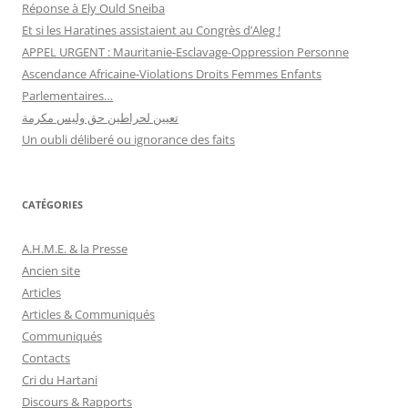
Réponse à Ely Ould Sneiba
Et si les Haratines assistaient au Congrès d’Aleg !
APPEL URGENT : Mauritanie-Esclavage-Oppression Personne
Ascendance Africaine-Violations Droits Femmes Enfants
Parlementaires…
تعيين لحراطين حق وليس مكرمة
Un oubli déliberé ou ignorance des faits
CATÉGORIES
A.H.M.E. & la Presse
Ancien site
Articles
Articles & Communiqués
Communiqués
Contacts
Cri du Hartani
Discours & Rapports