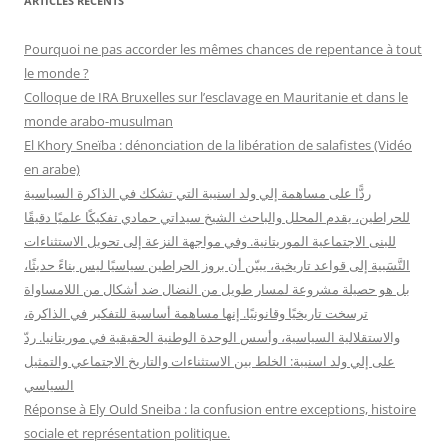
ARTICLES RÉCENTS
e
r
Pourquoi ne pas accorder les mêmes chances de repentance à tout
c
le monde ?
h
Colloque de IRA Bruxelles sur l’esclavage en Mauritanie et dans le
e
monde arabo-musulman
r
El Khory Sneïba : dénonciation de la libération de salafistes (Vidéo
en arabe)
:
ردًّا على مساهمة إلي ولد اسنيبة التي تشكك في الذاكرة السياسية
للحراطين، يقدم المحلل والباحث الشيخ سيداتي حمادي تفكيكًا علميًا دقيقًا
للبنى الاجتماعية الموريتانية. وفي مواجهة النزعة إلى تحويل الاستثناءات
النَّسَبية إلى قواعد تاريخية، يبيّن أن بروز الحراطين سياسيًا ليس بناءً حديثًا،
بل هو حصيلة مشروعة لمسار طويل من النضال ضد أشكال من اللامساواة
ترسخت تاريخيًا وقانونيًا. إنها مساهمة أساسية للتفكير في الذاكرة،
والاستقلالية السياسية، وأسس الوحدة الوطنية الحقيقية في موريتانيا. ردّ
على إلي ولد اسنيبة: الخلط بين الاستثناءات والتاريخ الاجتماعي والتمثيل
السياسي
Réponse à Ely Ould Sneiba : la confusion entre exceptions, histoire
sociale et représentation politique.