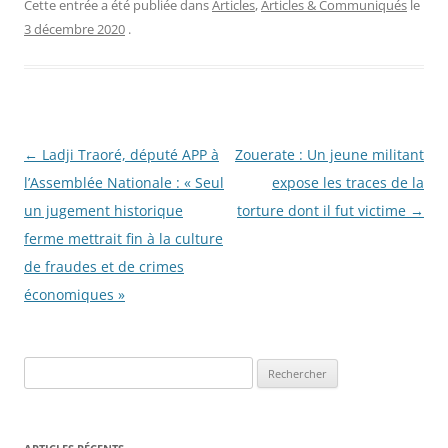
Cette entrée a été publiée dans
Articles
,
Articles & Communiqués
le
3 décembre 2020
.
Navigation
←
Ladji Traoré, député APP à
Zouerate : Un jeune militant
des
l’Assemblée Nationale : « Seul
expose les traces de la
articles
un jugement historique
torture dont il fut victime
→
ferme mettrait fin à la culture
de fraudes et de crimes
économiques »
R
e
c
h