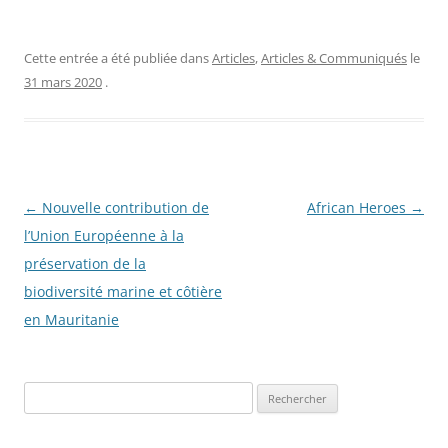
Cette entrée a été publiée dans
Articles
,
Articles & Communiqués
le
31 mars 2020
.
Navigation
←
Nouvelle contribution de
African Heroes
→
des
l’Union Européenne à la
articles
préservation de la
biodiversité marine et côtière
en Mauritanie
R
e
c