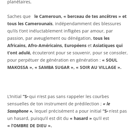
planétaires,
Saches que
le Cameroun, « berceau de tes ancêtres »
et
tous les Camerounais
, indépendamment des blessures
qu’ils t’ont inéluctablement infligées par amour, par
passion, par aveuglement ou dénégation,
tous les
Africains, Afro-Américains, Européens
et
Asiatiques qui
t’ont adulé,
écouteront pour se souvenir, pour se consoler,
pour perpétuer de génération en génération :
« SOUL
MAKOSSA », « SAMBA SUGAR », « SOIR AU VILLAGE ».
L’Initial
‘’S
qui n’est pas sans rappeler les courbes
’’
sensuelles de ton instrument de prédilection ;
« le
Saxophone »,
lequel précisément a pour initial
‘’S
n’est pas
’’
un hasard, puisqu’il est dit du
« hasard »
qu’il est
« l’OMBRE DE DIEU ».