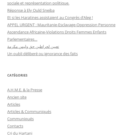
sociale et représentation politique.
Réponse à Ely Ould Sneiba
Et si les Haratines assistaient au Congrès d’Aleg !
APPEL URGENT : Mauritanie-Esclavage-Oppression Personne
Ascendance Africaine-Violations Droits Femmes Enfants
Parlementaires…
تعيين لحراطين حق وليس مكرمة
Un oubli déliberé ou ignorance des faits
CATÉGORIES
A.H.M.E. & la Presse
Ancien site
Articles
Articles & Communiqués
Communiqués
Contacts
Cri du Hartani