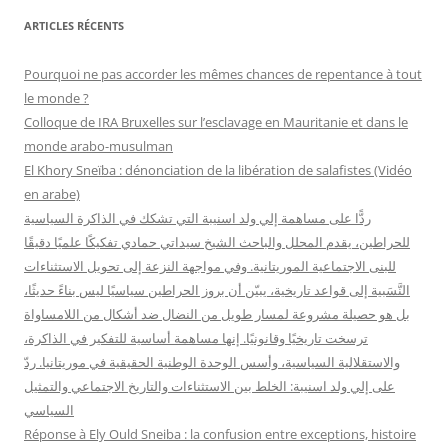
h
ARTICLES RÉCENTS
e
r
Pourquoi ne pas accorder les mêmes chances de repentance à tout
c
le monde ?
h
Colloque de IRA Bruxelles sur l’esclavage en Mauritanie et dans le
e
monde arabo-musulman
r
El Khory Sneïba : dénonciation de la libération de salafistes (Vidéo
en arabe)
:
ردًّا على مساهمة إلي ولد اسنيبة التي تشكك في الذاكرة السياسية
للحراطين، يقدم المحلل والباحث الشيخ سيداتي حمادي تفكيكًا علميًا دقيقًا
للبنى الاجتماعية الموريتانية. وفي مواجهة النزعة إلى تحويل الاستثناءات
النَّسَبية إلى قواعد تاريخية، يبيّن أن بروز الحراطين سياسيًا ليس بناءً حديثًا،
بل هو حصيلة مشروعة لمسار طويل من النضال ضد أشكال من اللامساواة
ترسخت تاريخيًا وقانونيًا. إنها مساهمة أساسية للتفكير في الذاكرة،
والاستقلالية السياسية، وأسس الوحدة الوطنية الحقيقية في موريتانيا. ردّ
على إلي ولد اسنيبة: الخلط بين الاستثناءات والتاريخ الاجتماعي والتمثيل
السياسي
Réponse à Ely Ould Sneiba : la confusion entre exceptions, histoire