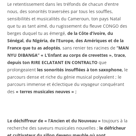
Le retentissement dans les tréfonds de chacun d’entre
nous, des sonorités traversées par tous les souffles,
sensibilités et musicalités du Cameroun, ton pays Natal
que tu as tant aimé, du rugissement du fleuve CONGO des
berges duquel tu as émergé,
de la Côte d’ivoire, du
Sénégal, du Nigéria, de l’Europe, des Amériques et de la
France que tu as adoptés
, sans renier tes racines de
‘’MAN
NYU DIBANGA’’ « L’Enfant au corps de crevettes », trace,
depuis ton RIRE ECLATANT EN CONTRALTO
que
prolongeaient
les sonorités insufflées à ton saxophone,
le
parcours dense et riche du génie musical polyvalent ; le
parcours immense et éclectique du voyageur conquérant
des
« terres musicales neuves » ;
Le déchiffreur de
« l’Ancien et du Nouveau »
toujours à la
recherche des saveurs musicales nouvelles ;
le défricheur
et cultivateur du sillon devenu meuble où sont