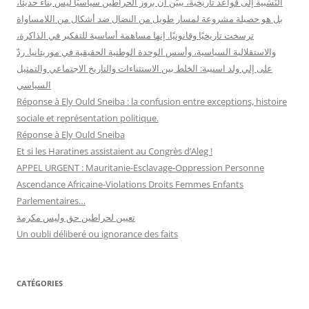
النَّسَبية إلى قواعد تاريخية، يبيّن أن بروز الحراطين سياسيًا ليس بناءً حديثًا،
بل هو حصيلة مشروعة لمسار طويل من النضال ضد أشكال من اللامساواة
ترسخت تاريخيًا وقانونيًا. إنها مساهمة أساسية للتفكير في الذاكرة،
والاستقلالية السياسية، وأسس الوحدة الوطنية الحقيقية في موريتانيا. ردّ
على إلي ولد اسنيبة: الخلط بين الاستثناءات والتاريخ الاجتماعي والتمثيل
السياسي
Réponse à Ely Ould Sneiba : la confusion entre exceptions, histoire
sociale et représentation politique.
Réponse à Ely Ould Sneiba
Et si les Haratines assistaient au Congrès d’Aleg !
APPEL URGENT : Mauritanie-Esclavage-Oppression Personne
Ascendance Africaine-Violations Droits Femmes Enfants
Parlementaires…
تعيين لحراطين حق وليس مكرمة
Un oubli déliberé ou ignorance des faits
CATÉGORIES