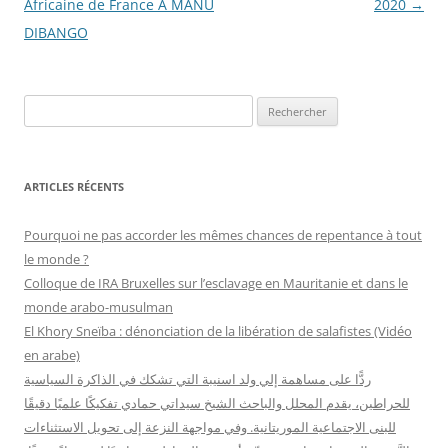
des
Africaine de France A MANU
2020
→
articles
DIBANGO
R
e
c
h
ARTICLES RÉCENTS
e
r
Pourquoi ne pas accorder les mêmes chances de repentance à tout
c
le monde ?
h
Colloque de IRA Bruxelles sur l’esclavage en Mauritanie et dans le
e
monde arabo-musulman
r
El Khory Sneïba : dénonciation de la libération de salafistes (Vidéo
en arabe)
:
ردًّا على مساهمة إلي ولد اسنيبة التي تشكك في الذاكرة السياسية
للحراطين، يقدم المحلل والباحث الشيخ سيداتي حمادي تفكيكًا علميًا دقيقًا
للبنى الاجتماعية الموريتانية. وفي مواجهة النزعة إلى تحويل الاستثناءات