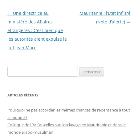
Navigation
←
Une directrice au
Mauritanie : l’Etat infiltré
des
ministère des Affaires
(Note d’alerte)
→
articles
étrangères : C’est bien que
les autorités aient expulsé le
juif Jean Marc
R
e
c
h
ARTICLES RÉCENTS
e
r
Pourquoi ne pas accorder les mêmes chances de repentance à tout
c
le monde ?
h
Colloque de IRA Bruxelles sur l’esclavage en Mauritanie et dans le
e
monde arabo-musulman
r