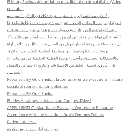
El Khory Sneïba : dénonciation de la libération de salafistes (Vidéo
en arabe)
:
ردًّا على مساهمة إلي ولد اسنيبة التي تشكك في الذاكرة السياسية
للحراطين، يقدم المحلل والباحث الشيخ سيداتي حمادي تفكيكًا علميًا دقيقًا
للبنى الاجتماعية الموريتانية. وفي مواجهة النزعة إلى تحويل الاستثناءات
النَّسَبية إلى قواعد تاريخية، يبيّن أن بروز الحراطين سياسيًا ليس بناءً حديثًا،
بل هو حصيلة مشروعة لمسار طويل من النضال ضد أشكال من اللامساواة
ترسخت تاريخيًا وقانونيًا. إنها مساهمة أساسية للتفكير في الذاكرة،
والاستقلالية السياسية، وأسس الوحدة الوطنية الحقيقية في موريتانيا. ردّ
على إلي ولد اسنيبة: الخلط بين الاستثناءات والتاريخ الاجتماعي والتمثيل
السياسي
Réponse à Ely Ould Sneiba : la confusion entre exceptions, histoire
sociale et représentation politique.
Réponse à Ely Ould Sneiba
Et si les Haratines assistaient au Congrès d’Aleg !
APPEL URGENT : Mauritanie-Esclavage-Oppression Personne
Ascendance Africaine-Violations Droits Femmes Enfants
Parlementaires…
تعيين لحراطين حق وليس مكرمة