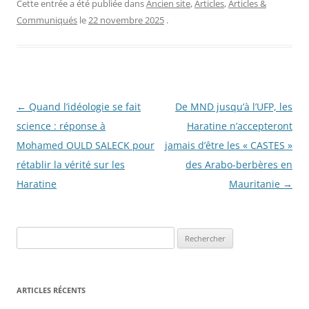
Cette entrée a été publiée dans
Ancien site
,
Articles
,
Articles &
Communiqués
le
22 novembre 2025
.
Navigation
←
Quand l’idéologie se fait
De MND jusqu’à l’UFP, les
des
science : réponse à
Haratine n’accepteront
articles
Mohamed OULD SALECK pour
jamais d’être les « CASTES »
rétablir la vérité sur les
des Arabo-berbères en
Haratine
Mauritanie
→
R
e
c
h
ARTICLES RÉCENTS
e