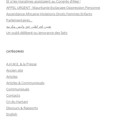
Et si les Haratines assistaient au Congrès d’Aleg !
APPEL URGENT : Mauritanie-Esclavage-Oppression Personne
Ascendance Africaine-Violations Droits Femmes Enfants
Parlementaires…
تعيين لحراطين حق وليس مكرمة
Un oubli déliberé ou ignorance des faits
CATÉGORIES
A.H.M.E. & la Presse
Ancien site
Articles
Articles & Communiqués
Communiqués
Contacts
Cri du Hartani
Discours & Rapports
English