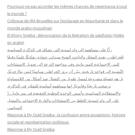
r
Pourquoi ne pas accorder les mêmes chances de repentance à tout
c
le monde ?
h
Colloque de IRA Bruxelles sur l’esclavage en Mauritanie et dans le
e
monde arabo-musulman
r
El Khory Sneïba : dénonciation de la libération de salafistes (Vidéo
en arabe)
:
ردًّا على مساهمة إلي ولد اسنيبة التي تشكك في الذاكرة السياسية
للحراطين، يقدم المحلل والباحث الشيخ سيداتي حمادي تفكيكًا علميًا دقيقًا
للبنى الاجتماعية الموريتانية. وفي مواجهة النزعة إلى تحويل الاستثناءات
النَّسَبية إلى قواعد تاريخية، يبيّن أن بروز الحراطين سياسيًا ليس بناءً حديثًا،
بل هو حصيلة مشروعة لمسار طويل من النضال ضد أشكال من اللامساواة
ترسخت تاريخيًا وقانونيًا. إنها مساهمة أساسية للتفكير في الذاكرة،
والاستقلالية السياسية، وأسس الوحدة الوطنية الحقيقية في موريتانيا. ردّ
على إلي ولد اسنيبة: الخلط بين الاستثناءات والتاريخ الاجتماعي والتمثيل
السياسي
Réponse à Ely Ould Sneiba : la confusion entre exceptions, histoire
sociale et représentation politique.
Réponse à Ely Ould Sneiba