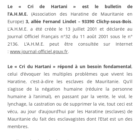
Le « Cri de Hartani » est le bulletin de
l’A.H.M.E.
(Association des Haratine de Mauritanie en
Europe)
3, allée Fernand Lindet – 93390 Clichy-sous-Bois
.
L’A.H.M.E. a été créée le 13 juillet 2001 et déclarée au
Journal Officiel Français n°32 du 11 août 2001 sous le n°
2136. L’A.H.M.E. peut être consultée sur Internet
:
www.journal-officiel.gouv.fr
.
Le « Cri du Hartani » répond à un besoin fondamental
,
celui d’évoquer les multiples problèmes que vivent les
Haratine, c’est-à-dire les esclaves de Mauritanie. Qu’il
s’agisse de la négation humaine (réduire la personne
humaine à l’animal), en passant par la vente, le viol, le
lynchage, la castration ou de supprimer la vie, tout ceci est
vécu, au jour d’aujourd’hui par les Haratine (esclaves) de
Mauritanie du fait des esclavagistes dont l’Etat est un des
membres.