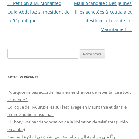
Navigation
←
Pétition à M. Mohamed
MaliI-Scandale : Des jeunes
des
Ould Abdel Aziz, Président de
filles achetées à Koutiala et
articles
la République
destinée à la vente en
Mauritanie !
→
R
e
c
h
ARTICLES RÉCENTS
e
r
Pourquoi ne pas accorder les mêmes chances de repentance à tout
c
le monde ?
h
Colloque de IRA Bruxelles sur l’esclavage en Mauritanie et dans le
e
monde arabo-musulman
r
El Khory Sneïba : dénonciation de la libération de salafistes (Vidéo
en arabe)
:
ردًّا على مساهمة إلي ولد اسنيبة التي تشكك في الذاكرة السياسية