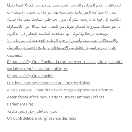
للحراطين، يقدم المحلل والباحث الشيخ سيداتي حمادي تفكيكًا علميًا دقيقًا
للبنى الاجتماعية الموريتانية. وفي مواجهة النزعة إلى تحويل الاستثناءات
النَّسَبية إلى قواعد تاريخية، يبيّن أن بروز الحراطين سياسيًا ليس بناءً حديثًا،
بل هو حصيلة مشروعة لمسار طويل من النضال ضد أشكال من اللامساواة
ترسخت تاريخيًا وقانونيًا. إنها مساهمة أساسية للتفكير في الذاكرة،
والاستقلالية السياسية، وأسس الوحدة الوطنية الحقيقية في موريتانيا. ردّ
على إلي ولد اسنيبة: الخلط بين الاستثناءات والتاريخ الاجتماعي والتمثيل
السياسي
Réponse à Ely Ould Sneiba : la confusion entre exceptions, histoire
sociale et représentation politique.
Réponse à Ely Ould Sneiba
Et si les Haratines assistaient au Congrès d’Aleg !
APPEL URGENT : Mauritanie-Esclavage-Oppression Personne
Ascendance Africaine-Violations Droits Femmes Enfants
Parlementaires…
تعيين لحراطين حق وليس مكرمة
Un oubli déliberé ou ignorance des faits