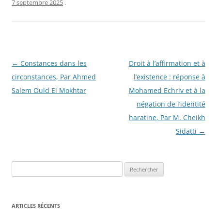
7 septembre 2025
.
Navigation
←
Constances dans les
Droit à l’affirmation et à
des
circonstances, Par Ahmed
l’existence : réponse à
articles
Salem Ould El Mokhtar
Mohamed Echriv et à la
négation de l’identité
haratine, Par M. Cheikh
Sidatti
→
R
e
c
h
ARTICLES RÉCENTS
e