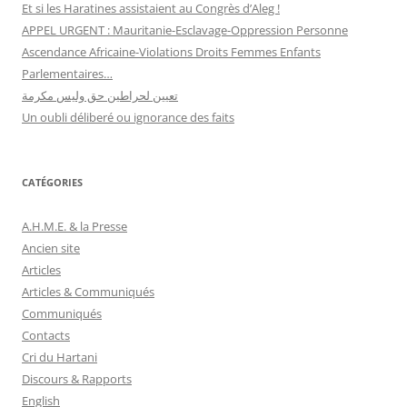
Et si les Haratines assistaient au Congrès d’Aleg !
APPEL URGENT : Mauritanie-Esclavage-Oppression Personne
Ascendance Africaine-Violations Droits Femmes Enfants
Parlementaires…
تعيين لحراطين حق وليس مكرمة
Un oubli déliberé ou ignorance des faits
CATÉGORIES
A.H.M.E. & la Presse
Ancien site
Articles
Articles & Communiqués
Communiqués
Contacts
Cri du Hartani
Discours & Rapports
English