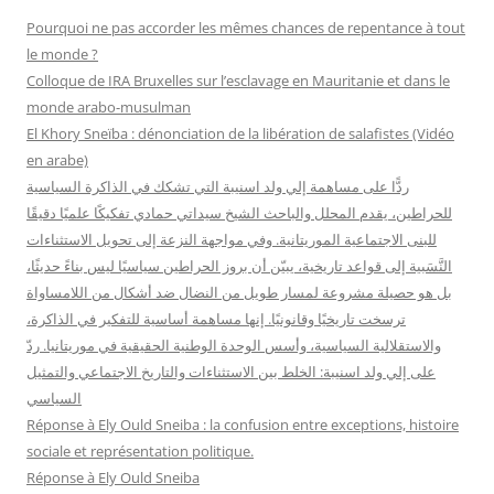
r
Pourquoi ne pas accorder les mêmes chances de repentance à tout
c
le monde ?
h
Colloque de IRA Bruxelles sur l’esclavage en Mauritanie et dans le
e
monde arabo-musulman
r
El Khory Sneïba : dénonciation de la libération de salafistes (Vidéo
en arabe)
:
ردًّا على مساهمة إلي ولد اسنيبة التي تشكك في الذاكرة السياسية
للحراطين، يقدم المحلل والباحث الشيخ سيداتي حمادي تفكيكًا علميًا دقيقًا
للبنى الاجتماعية الموريتانية. وفي مواجهة النزعة إلى تحويل الاستثناءات
النَّسَبية إلى قواعد تاريخية، يبيّن أن بروز الحراطين سياسيًا ليس بناءً حديثًا،
بل هو حصيلة مشروعة لمسار طويل من النضال ضد أشكال من اللامساواة
ترسخت تاريخيًا وقانونيًا. إنها مساهمة أساسية للتفكير في الذاكرة،
والاستقلالية السياسية، وأسس الوحدة الوطنية الحقيقية في موريتانيا. ردّ
على إلي ولد اسنيبة: الخلط بين الاستثناءات والتاريخ الاجتماعي والتمثيل
السياسي
Réponse à Ely Ould Sneiba : la confusion entre exceptions, histoire
sociale et représentation politique.
Réponse à Ely Ould Sneiba