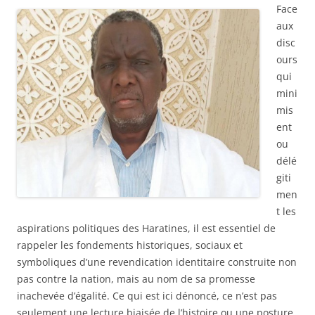
Face
aux
disc
ours
qui
mini
mis
ent
ou
délé
giti
men
t les
aspirations politiques des Haratines, il est essentiel de
rappeler les fondements historiques, sociaux et
symboliques d’une revendication identitaire construite non
pas contre la nation, mais au nom de sa promesse
inachevée d’égalité. Ce qui est ici dénoncé, ce n’est pas
seulement une lecture biaisée de l’histoire ou une posture