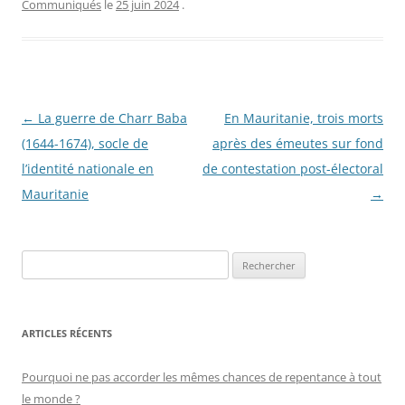
Communiqués
le
25 juin 2024
.
Navigation
←
La guerre de Charr Baba
En Mauritanie, trois morts
des
(1644-1674), socle de
après des émeutes sur fond
articles
l’identité nationale en
de contestation post-électoral
Mauritanie
→
R
e
c
h
ARTICLES RÉCENTS
e
r
Pourquoi ne pas accorder les mêmes chances de repentance à tout
c
le monde ?