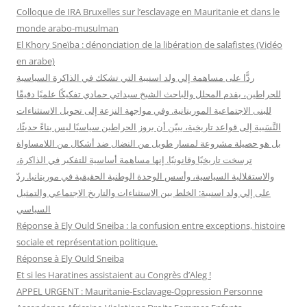
h
Colloque de IRA Bruxelles sur l’esclavage en Mauritanie et dans le
e
monde arabo-musulman
r
El Khory Sneïba : dénonciation de la libération de salafistes (Vidéo
en arabe)
:
ردًّا على مساهمة إلي ولد اسنيبة التي تشكك في الذاكرة السياسية
للحراطين، يقدم المحلل والباحث الشيخ سيداتي حمادي تفكيكًا علميًا دقيقًا
للبنى الاجتماعية الموريتانية. وفي مواجهة النزعة إلى تحويل الاستثناءات
النَّسَبية إلى قواعد تاريخية، يبيّن أن بروز الحراطين سياسيًا ليس بناءً حديثًا،
بل هو حصيلة مشروعة لمسار طويل من النضال ضد أشكال من اللامساواة
ترسخت تاريخيًا وقانونيًا. إنها مساهمة أساسية للتفكير في الذاكرة،
والاستقلالية السياسية، وأسس الوحدة الوطنية الحقيقية في موريتانيا. ردّ
على إلي ولد اسنيبة: الخلط بين الاستثناءات والتاريخ الاجتماعي والتمثيل
السياسي
Réponse à Ely Ould Sneiba : la confusion entre exceptions, histoire
sociale et représentation politique.
Réponse à Ely Ould Sneiba
Et si les Haratines assistaient au Congrès d’Aleg !
APPEL URGENT : Mauritanie-Esclavage-Oppression Personne