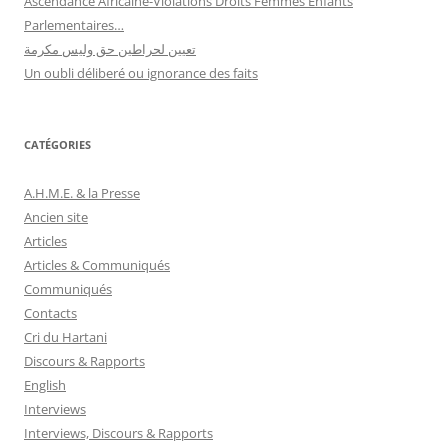
Ascendance Africaine-Violations Droits Femmes Enfants
Parlementaires…
تعيين لحراطين حق وليس مكرمة
Un oubli déliberé ou ignorance des faits
CATÉGORIES
A.H.M.E. & la Presse
Ancien site
Articles
Articles & Communiqués
Communiqués
Contacts
Cri du Hartani
Discours & Rapports
English
Interviews
Interviews, Discours & Rapports