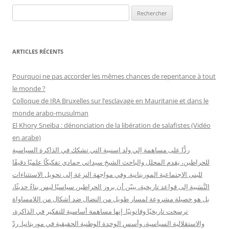
R
e
c
h
ARTICLES RÉCENTS
e
r
Pourquoi ne pas accorder les mêmes chances de repentance à tout
c
le monde ?
h
Colloque de IRA Bruxelles sur l’esclavage en Mauritanie et dans le
e
monde arabo-musulman
r
El Khory Sneïba : dénonciation de la libération de salafistes (Vidéo
en arabe)
:
ردًّا على مساهمة إلي ولد اسنيبة التي تشكك في الذاكرة السياسية
للحراطين، يقدم المحلل والباحث الشيخ سيداتي حمادي تفكيكًا علميًا دقيقًا
للبنى الاجتماعية الموريتانية. وفي مواجهة النزعة إلى تحويل الاستثناءات
النَّسَبية إلى قواعد تاريخية، يبيّن أن بروز الحراطين سياسيًا ليس بناءً حديثًا،
بل هو حصيلة مشروعة لمسار طويل من النضال ضد أشكال من اللامساواة
ترسخت تاريخيًا وقانونيًا. إنها مساهمة أساسية للتفكير في الذاكرة،
والاستقلالية السياسية، وأسس الوحدة الوطنية الحقيقية في موريتانيا. ردّ