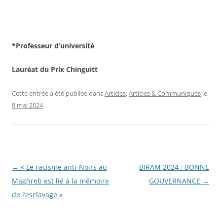
*Professeur d’université
Lauréat du Prix Chinguitt
Cette entrée a été publiée dans
Articles
,
Articles & Communiqués
le
8 mai 2024
.
Navigation
←
« Le racisme anti-Noirs au
BIRAM 2024 : BONNE
des
Maghreb est lié à la mémoire
GOUVERNANCE
→
articles
de l’esclavage »