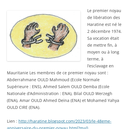
Le premier noyau
de libération des
Haratine est né le
2 décembre 1974.
Sa vocation était
de mettre fin, à
moyen ou à long
terme, à
l’esclavage en
Mauritanie Les membres de ce premier noyau sont :
Abderrahmane OULD Mahmoud (Ecole Normale
Supérieure : ENS), Ahmed Salem OULD Demba (Ecole
Nationale d’Administration : ENA), Bilal OULD Werzegh
(ENA), Amar OULD Ahmed Deïna (ENA) et Mohamed Yahya
OULD CIRE (ENA).
Lien :
http://haratine.blogspot.com/2023/03/le-48eme-
anniversaire-du-premier-noyau.html?m=0