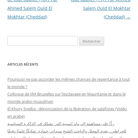
articles
Ahmed Salem Ould El
Salem Ould El Mokhtar
Mokhtar (Cheddad)
(Cheddad)
→
R
e
c
h
ARTICLES RÉCENTS
e
r
Pourquoi ne pas accorder les mêmes chances de repentance à tout
c
le monde ?
h
Colloque de IRA Bruxelles sur l’esclavage en Mauritanie et dans le
e
monde arabo-musulman
r
El Khory Sneïba : dénonciation de la libération de salafistes (Vidéo
en arabe)
:
ردًّا على مساهمة إلي ولد اسنيبة التي تشكك في الذاكرة السياسية
للحراطين، يقدم المحلل والباحث الشيخ سيداتي حمادي تفكيكًا علميًا دقيقًا