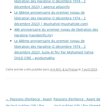
libération des Haratine (2 décembre 1974 – 2
décembre 2022) | agence atlasinfo
Le 48ème anniversaire du premier noyau de
libération des Haratine (2 décembre 1974 – 2
décembre 2022) | Mushahid (mushahide.com)
48è anniversaire du premier noyau de libération des
Haratine (rapideinfo.mr)
Le 48ème anniversaire du premier noyau de
libération des Haratine (2 décembre 1974 – 2
décembre 2022). Suite et fin/ Par Mohamed Yahya
OULD CIRE – guidumakha
Cette entrée a été publiée dans
A.H.M.E. & la Presse
le
7 avril 2023
.
Navigation
←
Passions d’enfance : Avant
Passions d’enfance : Avant de
des
de tout oublier (18) / Par
tout oublier (19) / Par Ahmed