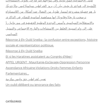
للبنى الاجتماعية الموريتانية. وفي مواجهة النزعة إلى تحويل الاستثناءات
النَّسَبية إلى قواعد تاريخية، يبيّن أن بروز الحراطين سياسيًا ليس بناءً حديثًا،
بل هو حصيلة مشروعة لمسار طويل من النضال ضد أشكال من اللامساواة
ترسخت تاريخيًا وقانونيًا. إنها مساهمة أساسية للتفكير في الذاكرة،
والاستقلالية السياسية، وأسس الوحدة الوطنية الحقيقية في موريتانيا. ردّ
على إلي ولد اسنيبة: الخلط بين الاستثناءات والتاريخ الاجتماعي والتمثيل
السياسي
Réponse à Ely Ould Sneiba : la confusion entre exceptions, histoire
sociale et représentation politique.
Réponse à Ely Ould Sneiba
Et si les Haratines assistaient au Congrès d’Aleg !
APPEL URGENT : Mauritanie-Esclavage-Oppression Personne
Ascendance Africaine-Violations Droits Femmes Enfants
Parlementaires…
تعيين لحراطين حق وليس مكرمة
Un oubli déliberé ou ignorance des faits
CATÉGORIES