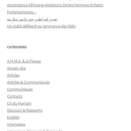
Ascendance Africaine-Violations Droits Femmes Enfants
Parlementaires…
تعيين لحراطين حق وليس مكرمة
Un oubli déliberé ou ignorance des faits
CATÉGORIES
A.H.M.E. & la Presse
Ancien site
Articles
Articles & Communiqués
Communiqués
Contacts
Cri du Hartani
Discours & Rapports
English
Interviews