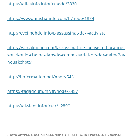
https://atlasinfo.info/fr/node/3830
https://www.mushahide.com/fr/node/1874
http://eveilhebdo.info/L-assassinat-de-l-activiste
https://senalioune.com/lassassinat-de-lactiviste-haratine-
souvi-ould-cheine-dans-le-commissariat-de-dar-naim-2-a-
nouakchott/
http://linformation.net/node/5461
https://taqadoum.mr/fr/node/8457
https://alwiam.info/fr/ar/12890
Cette entrée a été publiée dans
A.H.M.E. & la Presse
le
16 février