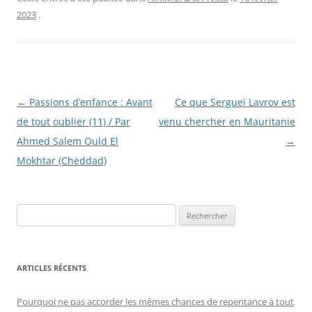
2023
.
Navigation
←
Passions d’enfance : Avant
Ce que Sergueï Lavrov est
des
de tout oublier (11) / Par
venu chercher en Mauritanie
articles
Ahmed Salem Ould El
→
Mokhtar (Cheddad)
R
e
c
h
ARTICLES RÉCENTS
e
r
Pourquoi ne pas accorder les mêmes chances de repentance à tout